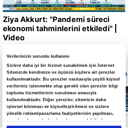
Ziya Akkurt: "Pandemi süreci
ekonomi tahminlerini etkiledi" |
Video
Verilerinizin sorumlu kullanımı
Giriş Tarihi: 10.04.2020 18:17
Sizlere daha iyi bir hizmet sunabilmek için İnternet
Güncelleme Tarihi: 30.05.2022 10:31
Sitemizde kendimize ve üçüncü kişilere ait çerezler
Sıradaki
OTOMATİK OYNAT
kullanılmaktadır. Bu çerezler vasıtasıyla çeşitli kişisel
verileriniz işlenmekte olup gerekli olan çerezler bilgi
Borsa
toplumu hizmetlerinin sunulması amacıyla
İstanbul'da yeni
dönem: BIST
kullanılmaktadır. Diğer çerezler, sitemizin daha
50’de açığa
işlevsel kılınması ve kişiselleştirilmesi ve sizlere
satış yasağı
05:06
kaldırıldı |
yönelik reklam/pazarlama faaliyetlerinin yapılması,
Video
amaçlarıyla sınırlı olarak açık rızanız dahilinde
A Para’da yayınlanan Emtia Notları programına
kullanılacaktır. Çerezlere ilişkin tercihlerinizi çerez