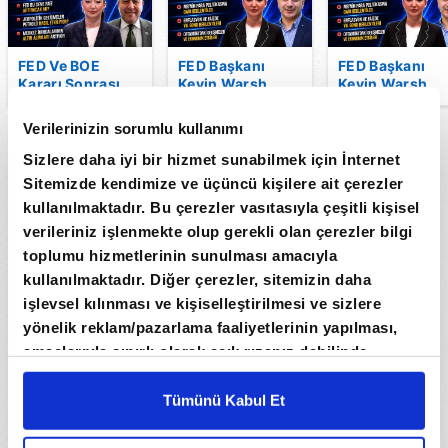
FED Ve BOE
FED Başkanı
FED Başkanı
Kararı Sonrası
Kevin Warsh
Kevin Warsh
BOJ'dan Hangi
Piyasalara Ne
Piyasalara Ne
Mesajlar
Mesaj Verecek? I
Mesaj Verecek?
Verilerinizin sorumlu kullanımı
Gelecek? I
Paranın Yönü | A
Paranın Yönü | 
Paranın Yönü | A
Para
Para
Sizlere daha iyi bir hizmet sunabilmek için İnternet
Para
Sitemizde kendimize ve üçüncü kişilere ait çerezler
kullanılmaktadır. Bu çerezler vasıtasıyla çeşitli kişisel
verileriniz işlenmekte olup gerekli olan çerezler bilgi
toplumu hizmetlerinin sunulması amacıyla
kullanılmaktadır. Diğer çerezler, sitemizin daha
işlevsel kılınması ve kişiselleştirilmesi ve sizlere
yönelik reklam/pazarlama faaliyetlerinin yapılması,
amaçlarıyla sınırlı olarak açık rızanız dahilinde
kullanılacaktır. Çerezlere ilişkin tercihlerinizi çerez
Altında Tahminler Değişiyor! Hürmüz Gerilimi
paneli vasıtasıyla belirleyebilirsiniz. Çerezlere ilişkin
Tümünü Kabul Et
Piyasaları Nasıl Etkiliyor? | Paranın Yönü
detaylı bilgi için Ayarlar butonuna tıklayabilir,
Çerez
Bilgilendirme
Metnimizi ziyaret edebilirsiniz.