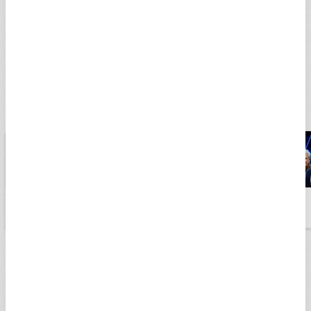
ABD'den Kritik F-35 Açıklaması! Altın
Fiyatları Düşmeye Devam Edecek Mi? |
Paranın Yönü
Yapay Zeka ve
Yapay Zeka ve
ABD-İran
Dijitalleşmenin İş
Dijitalleşmenin İş
Gerilimi
Gücüne Etkisi | A
Gücüne Etkisi | A
Piyasalara Nası
Para
Para
Yansıyor? | A
Para