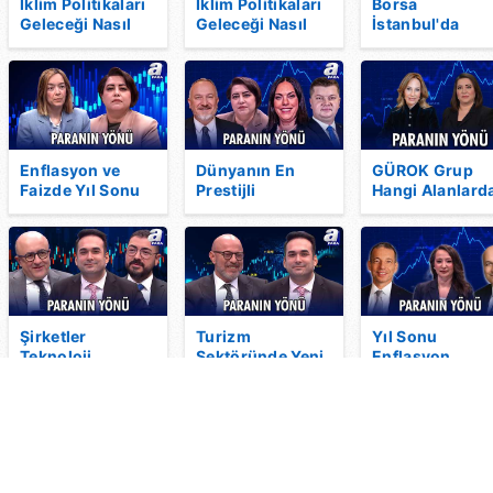
İklim Politikaları
İklim Politikaları
Borsa
Geleceği Nasıl
Geleceği Nasıl
İstanbul'da
Şekillendirecek?
Şekillendirecek?
Beklentiler
Altında Yön Ne
Altında Yön Ne
Neler? Endekst
Olacak? |
Olacak? |
Hangi Seviyele
Paranın Yönü
Paranın Yönü
Takip Edilmeli? 
Paranın Yönü
Enflasyon ve
Dünyanın En
GÜROK Grup
Faizde Yıl Sonu
Prestijli
Hangi Alanlard
Tahminleri!
Dergilerinden
Büyüme
Petrol
WIRED
Potansiyeli
Fiyatlarında
Türkiye'de! |
Görüyor? |
Kritik Senaryo I
Paranın Yönü
Paranın Yönü
Paranın Yönü | A
Para
Şirketler
Turizm
Yıl Sonu
Teknoloji
Sektöründe Yeni
Enflasyon
Değişim Hızına
Destekler I
Beklentileri Ne
Gerçekten
Ortadoğu
Yönde? | Paran
Yetişebiliyor Mu?
Gerilimi
Yönü
I Paranın Yönü |
Turizmde
A Para
Türkiye'nin
Rolünü Nasıl