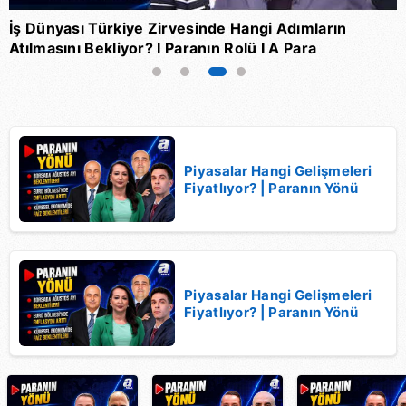
ı?
İş Dünyası Türkiye Zirvesinde Hangi Adımların
C
Atılmasını Bekliyor? I Paranın Rolü I A Para
İ
1
2
3
4
Piyasalar Hangi Gelişmeleri
Fiyatlıyor? | Paranın Yönü
Piyasalar Hangi Gelişmeleri
Fiyatlıyor? | Paranın Yönü