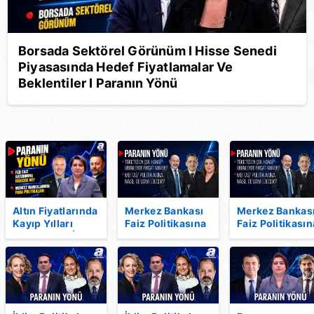
Borsada Sektörel Görünüm I Hisse Senedi
Piyasasında Hedef Fiyatlamalar Ve
Beklentiler I Paranın Yönü
Altın Fiyatlarında
Merkez Bankası
Merkez Bankas
Kayıp Yılları
Faiz Politikasına
Faiz Politikasın
Başladı Mı? İşte
Nasıl Devam
Nasıl Devam
Takip Edilmesi
Edecek? |
Edecek? |
Gereken
Paranın Yönü
Paranın Yönü
Seviyeler |
Piyasa Gündemi