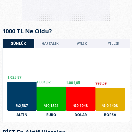
1000 TL Ne Oldu?
GÜNLÜK
HAFTALIK
AYLIK
YILLIK
1.025,87
1.001,82
1.001,05
998,59
%2,587
%0,1821
%0,1048
%-0,1408
ALTIN
EURO
DOLAR
BORSA