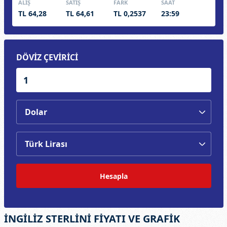
ALIŞ
SATIŞ
FARK
SAAT
TL 64,28
TL 64,61
TL 0,2537
23:59
DÖVİZ ÇEVİRİCİ
Hesapla
İNGİLİZ STERLİNİ FİYATI VE GRAFİK