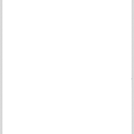
para birimi Sterlin kuru ürk lirası karşısında yükseliş
yaşayabildiği gibi düşüş de gösterebilmektedir. Hal böyleyken
Sterlin üzerinden alış ve satış yapması gereken vatandaşlar "1
Sterlin Kaç TL, Sterlin Düşer Mi Yükselir Mi?" soruları başta
olmak üzere, anlık ve canlı fiyatları yakından takip ediyor.
Uzman yorumları ile beraber anlık sterlin kuru alış satış fiyatını
A Para'dan kolaylıkla görüntüleyebilirsiniz. İşte Sterlin kaç TL
sorusunun yanıtı…
CANLI DÖVİZ KURLARI
DÖVİZ
ALIŞ (TL)
SATIŞ (TL)
SAAT
DOLAR
47,6785
47,7437
23:59
USDTRY
EURO
55,1254
55,2510
23:59
EURTRY