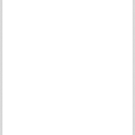
İNGİLİZ STERLİNİ
64,2834
64,6056
23:59
SGBP
KANADA DOLARI
34,1705
34,3417
23:58
SCAD
İSVİÇRE FRANGI
58,9819
59,2776
23:59
SCHF
SUUDİ RİYALİ
12,6894
12,7530
20:50
SSAR
100 JAPON YENİ
30,1946
30,3460
23:59
SJPY
AVUSTRALYA DOLARI
33,6735
33,8423
23:59
SAUD