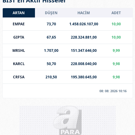
BİST En Aktif Hisseler
ARTAN
DÜŞEN
HACİM
ADET
EMPAE
73,70
1.458.026.107,00
10,00
GIPTA
67,65
228.324.881,00
10,00
MRSHL
1.707,00
151.347.646,00
9,99
KARCL
50,70
228.008.040,00
9,98
CRFSA
210,50
195.380.645,00
9,98
08: 08: 2026 10:16