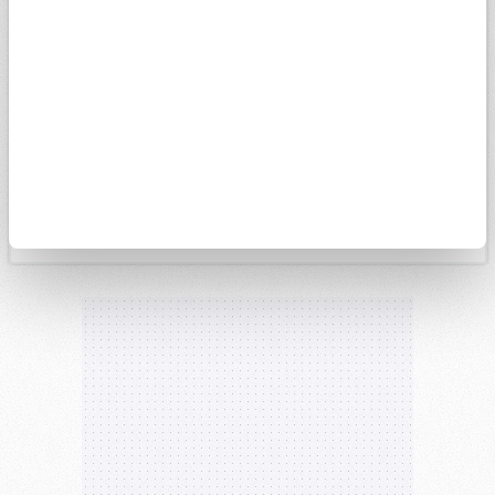
15k
14k
13k
4. May
1. Haz
15. Haz
29. Haz
13. Tem
27. Tem