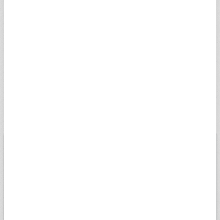
NORVEÇ KRONU
5,0112
5,0363
23:59
SNOK
DANİMARKA KRONU
7,3659
7,4028
23:59
SDKK
İSVEÇ KRONU
5,0286
5,0538
23:59
SSEK
RUS RUBLESİ
0,5817
0,5846
20:20
SRUB
BİST
USD
EURO
ALTIN
13.779,39
Düşük
07.08.2026
Yüksek
13698,81
13956,18
Değişim
-0,14%
Son veri saati:
18:05
Açılış
13827,14