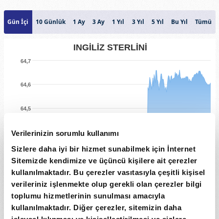
Gün İçi
10 Günlük
1 Ay
3 Ay
1 Yıl
3 Yıl
5 Yıl
Bu Yıl
Tümü
INGİLİZ STERLİNİ
64,7
64,6
64,5
Fiyat
Verilerinizin sorumlu kullanımı
64,4
Sizlere daha iyi bir hizmet sunabilmek için İnternet
64,3
Sitemizde kendimize ve üçüncü kişilere ait çerezler
kullanılmaktadır. Bu çerezler vasıtasıyla çeşitli kişisel
64,2
verileriniz işlenmekte olup gerekli olan çerezler bilgi
toplumu hizmetlerinin sunulması amacıyla
7. Ağu
06:00
12:00
18:00
kullanılmaktadır. Diğer çerezler, sitemizin daha
Tarih