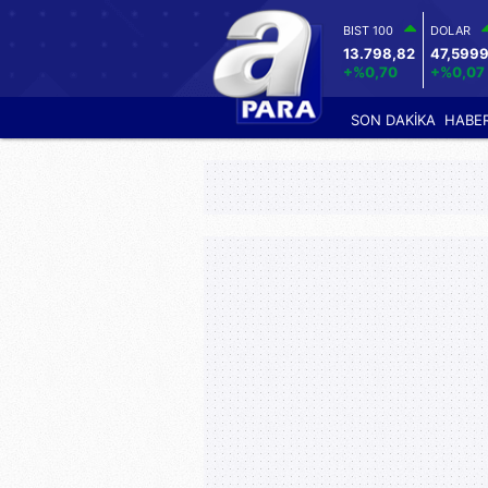
BIST 100
DOLAR
13.798,82
47,599
+%0,70
+%0,07
SON DAKİKA
HABE