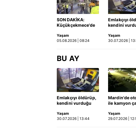
SON DAKİKA:
Emlakçıyı öl
Küçükçekmece'de
kendini vurd
korkunç kaza!
olayın görün
Yaşam
Yaşam
Otomobil, İETT
ortaya çıktı |
05.08.2026 | 08:24
30.07.2026 | 13
otobüsüne çarptı: 3
kişi hayatını
kaybetti | Video
BU AY
Emlakçıyı öldürüp,
Mardin'de ot
kendini vurduğu
ile kamyon ça
olayın görüntüsü
2'si çocuk 3 k
Yaşam
Yaşam
ortaya çıktı | Video
hayatını kayb
30.07.2026 | 13:44
29.07.2026 | 12:
Kaza anı ka