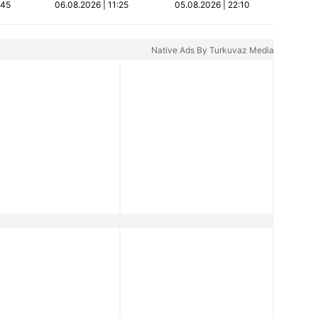
:45
06.08.2026 | 11:25
05.08.2026 | 22:10
araya sıkıştırdım…
Üstüne de zarf attım
müdürüm!" | Video
Native Ads By Turkuvaz Media