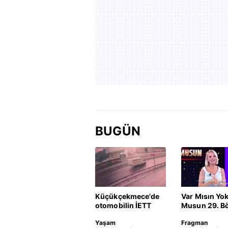
BUGÜN
Küçükçekmece'de
Var Mısın Yo
otomobilin İETT
Musun 29. B
otobüsüne çarptığı
Fragmanı
Yaşam
Fragman
kaza kamerada |
yayınlandı | 