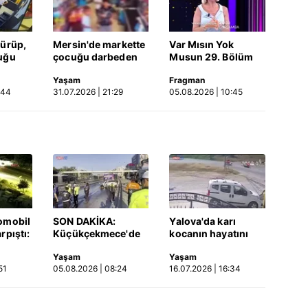
dürüp,
Mersin'de markette
Var Mısın Yok
uğu
çocuğu darbeden
Musun 29. Bölüm
tüsü
şüpheli gözaltında
Fragmanı
Yaşam
Fragman
 Video
yayınlandı | Video
:44
31.07.2026 | 21:29
05.08.2026 | 10:45
omobil
SON DAKİKA:
Yalova'da karı
rpıştı:
Küçükçekmece'de
kocanın hayatını
işi
korkunç kaza!
kaybettiği feci
Yaşam
Yaşam
etti!
Otomobil, İETT
motosiklet kazası
51
05.08.2026 | 08:24
16.07.2026 | 16:34
merada
otobüsüne çarptı: 3
saniye saniye
kişi hayatını
kameraya yansıdı |
kaybetti | Video
Video