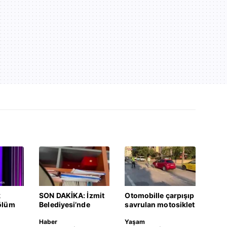
k
SON DAKİKA: İzmit
Otomobille çarpışıp
ölüm
Belediyesi’nde
savrulan motosiklet
rüşvet anı
başka bir araca
Haber
Yaşam
Video
kamerada: "Şu
çarptı: 2 yaralı