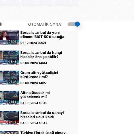
ki
OTOMATİK OYNAT
Borsa İstanbul'da yeni
dönem: BIST 50’de açığa
satış yasağı kaldırıldı |
05:06
06.12.2024 09:21
Video
Borsa İstanbul'da hangi
hisseler öne çıkabilir?
03:48
05.06.2024 14:34
Gram altın yükselişini
sürdürecek mi?
03:27
05.06.2024 14:27
Altın düşecek mi
yükselecek mi?
05:53
04.06.2024 16:49
Borsa İstanbul'da sanayi
hisseleri ucuz kaldı
04:15
04.06.2024 16:47
Türkiye fintek üssü olmayı