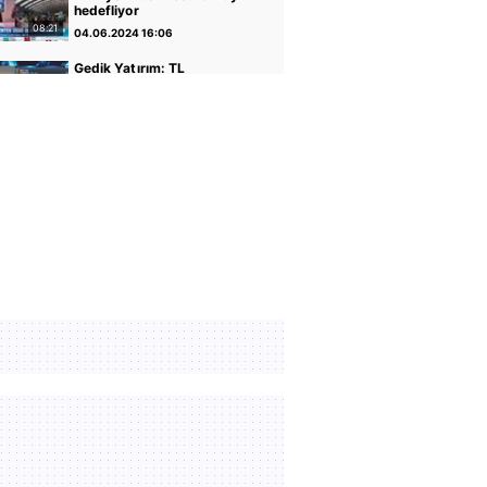
hedefliyor
08:21
04.06.2024 16:06
Gedik Yatırım: TL
varlıkların iyileştiği bir
dönemdeyiz
04:14
30.04.2024 17:01
GCM Yatırım: Banka
hisseleri potansiyelini
koruyor
05:12
30.04.2024 16:56
Altın ve Para Piyasaları
Uzmanı Şirin Sarı: Yükseliş
için faiz indirimi önemli
05:07
30.04.2024 16:51
Rota Portföy Yönetimi:
Türk Eurobondları iyi bir
alternatif
02:22
30.04.2024 16:45
İnfo Yatırım: Ons altın için
2400 seviyesi önemli
01:12
30.04.2024 17:02
TCMB Başkanı Fatih
Karahan: Parasal sıkılığı
koruyacağız
35:30
08.02.2024 11:36