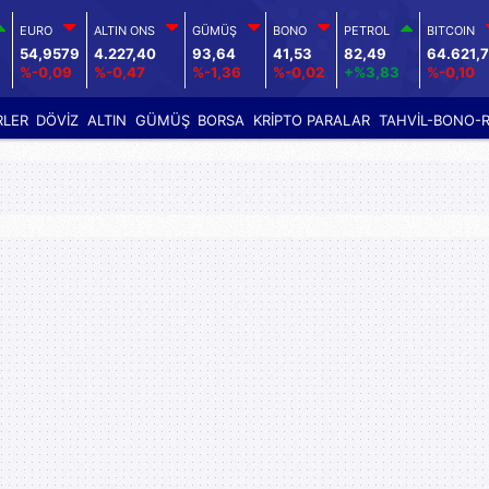
EURO
ALTIN ONS
GÜMÜŞ
BONO
PETROL
BITCOIN
9
54,9579
4.227,40
93,64
41,53
82,49
64.621,
%-0,09
%-0,47
%-1,36
%-0,02
+%3,83
%-0,10
RLER
DÖVİZ
ALTIN
GÜMÜŞ
BORSA
KRİPTO PARALAR
TAHVİL-BONO-