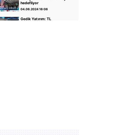
hedefliyor
08:21
04.06.2024 16:06
Gedik Yatırım: TL
varlıkların iyileştiği bir
dönemdeyiz
04:14
30.04.2024 17:01
GCM Yatırım: Banka
hisseleri potansiyelini
koruyor
05:12
30.04.2024 16:56
Altın ve Para Piyasaları
Uzmanı Şirin Sarı: Yükseliş
için faiz indirimi önemli
05:07
30.04.2024 16:51
Rota Portföy Yönetimi:
Türk Eurobondları iyi bir
alternatif
02:22
30.04.2024 16:45
İnfo Yatırım: Ons altın için
2400 seviyesi önemli
01:12
30.04.2024 17:02
TCMB Başkanı Fatih
Karahan: Parasal sıkılığı
koruyacağız
35:30
08.02.2024 11:36