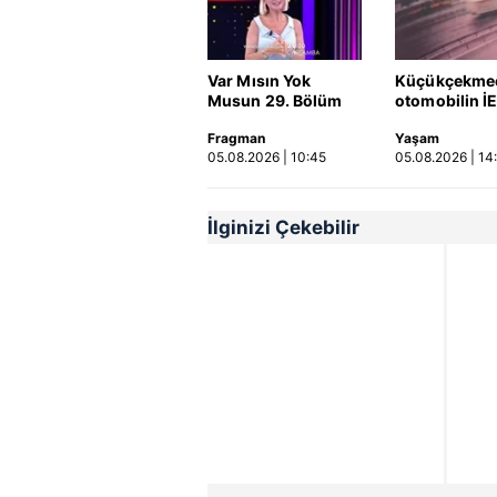
Var Mısın Yok
Küçükçekme
Musun 29. Bölüm
otomobilin İ
Fragmanı
otobüsüne ça
Fragman
Yaşam
yayınlandı | Video
kaza kamerad
05.08.2026 | 10:45
05.08.2026 | 14
Video
İlginizi Çekebilir