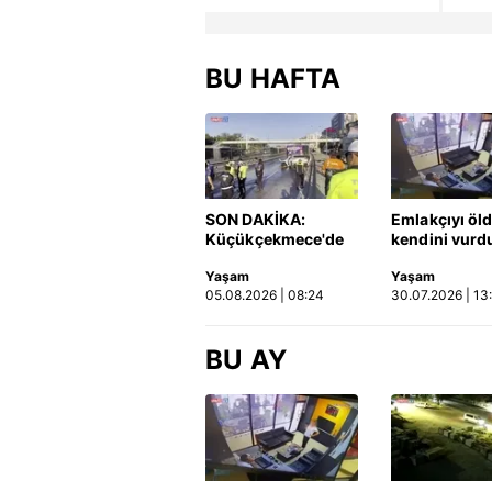
BU HAFTA
SON DAKİKA:
Emlakçıyı öl
Küçükçekmece'de
kendini vurd
korkunç kaza!
olayın görün
Yaşam
Yaşam
Otomobil, İETT
ortaya çıktı |
05.08.2026 | 08:24
30.07.2026 | 13
otobüsüne çarptı: 3
kişi hayatını
kaybetti | Video
BU AY