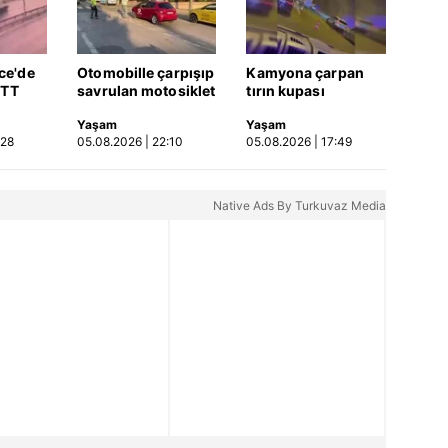
ce'de
Otomobille çarpışıp
Kamyona çarpan
ETT
savrulan motosiklet
tırın kupası
rptığı
başka bir araca
dorseden ayrıldı: 1
Yaşam
Yaşam
a |
çarptı: 2 yaralı
ağır yaralı
:28
05.08.2026 | 22:10
05.08.2026 | 17:49
Native Ads By Turkuvaz Media