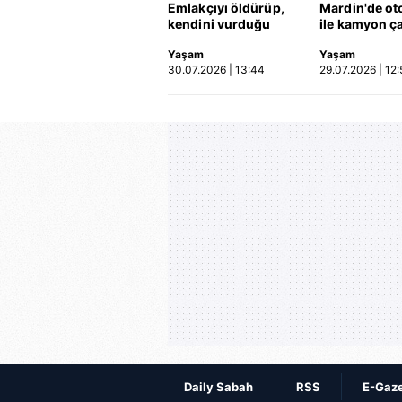
Emlakçıyı öldürüp,
Mardin'de ot
kendini vurduğu
ile kamyon ça
olayın görüntüsü
2'si çocuk 3 k
Yaşam
Yaşam
ortaya çıktı | Video
hayatını kayb
30.07.2026 | 13:44
29.07.2026 | 12:
Kaza anı ka
Daily Sabah
RSS
E-Gaz