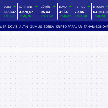
EURO
ALTIN ONS
GÜMÜŞ
BONO
PETROL
BITCOIN
55,1337
4.279,57
95,43
41,54
79,85
64.564,
+%0,23
+%0,76
+%0,52
+%0,31
+%0,50
+%0,24
RLER
DÖVİZ
ALTIN
GÜMÜŞ
BORSA
KRİPTO PARALAR
TAHVİL-BONO-