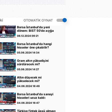
ki
OTOMATİK OYNAT
Borsa İstanbul'da yeni
dönem: BIST 50’de açığa
satış yasağı kaldırıldı |
05:06
06.12.2024 09:21
Video
Borsa İstanbul'da hangi
hisseler öne çıkabilir?
03:48
05.06.2024 14:34
Gram altın yükselişini
sürdürecek mi?
03:27
05.06.2024 14:27
Altın düşecek mi
yükselecek mi?
05:53
04.06.2024 16:49
Borsa İstanbul'da sanayi
hisseleri ucuz kaldı
04:15
04.06.2024 16:47
Türkiye fintek üssü olmayı