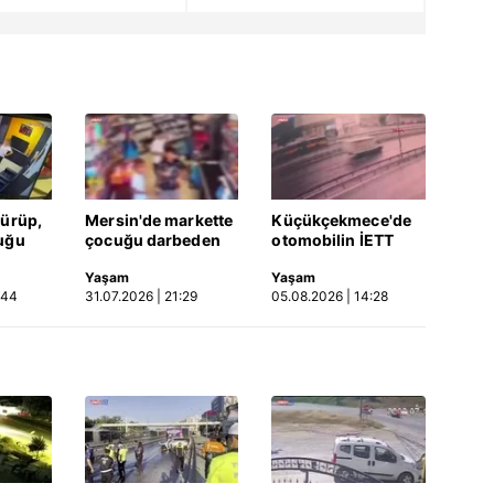
dürüp,
Mersin'de markette
Küçükçekmece'de
uğu
çocuğu darbeden
otomobilin İETT
tüsü
şüpheli gözaltında
otobüsüne çarptığı
Yaşam
Yaşam
 Video
kaza kamerada |
:44
31.07.2026 | 21:29
05.08.2026 | 14:28
Video