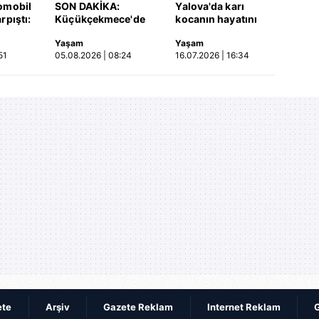
omobil
SON DAKİKA:
Yalova'da karı
rpıştı:
Küçükçekmece'de
kocanın hayatını
işi
korkunç kaza!
kaybettiği feci
Yaşam
Yaşam
etti!
Otomobil, İETT
motosiklet kazası
51
05.08.2026 | 08:24
16.07.2026 | 16:34
merada
otobüsüne çarptı: 3
saniye saniye
kişi hayatını
kameraya yansıdı |
kaybetti | Video
Video
ete
Arşiv
Gazete Reklam
Internet Reklam
G