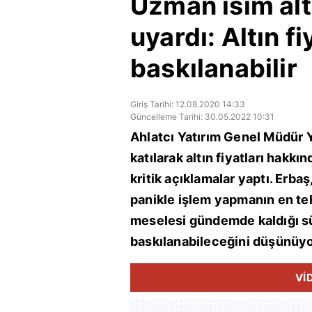
Uzman isim altı
uyardı: Altın fi
baskılanabilir
Giriş Tarihi: 12.08.2020 14:33
Güncelleme Tarihi: 30.05.2022 10:31
Ahlatcı Yatırım Genel Müdür 
katılarak altın fiyatları hakkı
kritik açıklamalar yaptı. Erb
panikle işlem yapmanın en teh
meselesi gündemde kaldığı sür
baskılanabileceğini düşünüy
Vİ