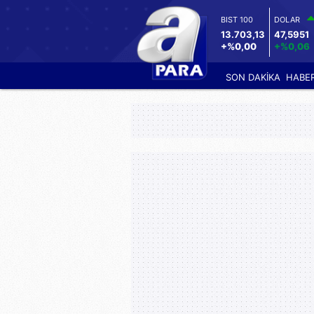
BIST 100
DOLAR
13.703,13
47,5951
+%0,00
+%0,06
SON DAKİKA
HABE