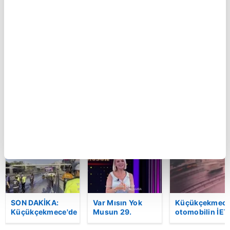
BUGÜN
Kartal’da feci
Ferdi Tayfur’un
GOL | Göztepe
kaza kamerada:
müzik mirası
1 Trabzonspor
Kontrolden çıkan
torununda hayat
otomobil
buldu! Sesi olay
araçlara çarpıp
oldu | Video
böyle takla attı |
Video
BU HAFTA
SON DAKİKA:
Var Mısın Yok
Küçükçekmece
Küçükçekmece'de
Musun 29.
otomobilin İET
korkunç kaza!
Bölüm Fragmanı
otobüsüne