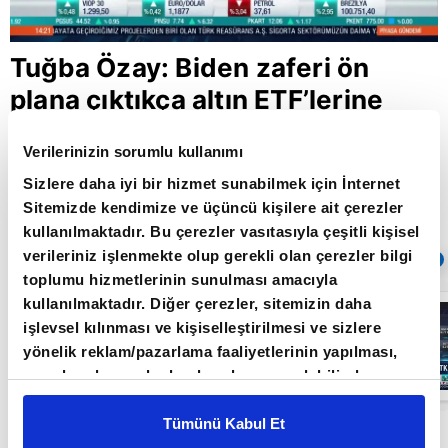
Tuğba Özay: Biden zaferi ön
plana çıktıkça altın ETF’lerine
talep arttı
Verilerinizin sorumlu kullanımı
Sizlere daha iyi bir hizmet sunabilmek için İnternet
Sitemizde kendimize ve üçüncü kişilere ait çerezler
Giriş Tarihi: 06.11.2020 15:39
kullanılmaktadır. Bu çerezler vasıtasıyla çeşitli kişisel
Güncelleme Tarihi: 30.05.2022 10:31
verileriniz işlenmekte olup gerekli olan çerezler bilgi
Sıradaki
OTOMATİK OYNAT
toplumu hizmetlerinin sunulması amacıyla
kullanılmaktadır. Diğer çerezler, sitemizin daha
Borsa
İstanbul'da yeni
işlevsel kılınması ve kişiselleştirilmesi ve sizlere
dönem: BIST
yönelik reklam/pazarlama faaliyetlerinin yapılması,
50’de açığa
satış yasağı
amaçlarıyla sınırlı olarak açık rızanız dahilinde
05:06
kaldırıldı |
kullanılacaktır. Çerezlere ilişkin tercihlerinizi çerez
Video
paneli vasıtasıyla belirleyebilirsiniz. Çerezlere ilişkin
Tümünü Kabul Et
NoorCM Araştırma Birim Müdürü Tuğba Özay A
detaylı bilgi için Ayarlar butonuna tıklayabilir,
Çerez