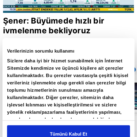
Şener: Büyümede hızlı bir
ivmelenme bekliyoruz
Verilerinizin sorumlu kullanımı
Giriş Tarihi: 03.07.2020 11:56
Sizlere daha iyi bir hizmet sunabilmek için İnternet
Güncelleme Tarihi: 30.05.2022 10:31
Sitemizde kendimize ve üçüncü kişilere ait çerezler
Sıradaki
OTOMATİK OYNAT
kullanılmaktadır. Bu çerezler vasıtasıyla çeşitli kişisel
verileriniz işlenmekte olup gerekli olan çerezler bilgi
Borsa
toplumu hizmetlerinin sunulması amacıyla
İstanbul'da yeni
dönem: BIST
kullanılmaktadır. Diğer çerezler, sitemizin daha
50’de açığa
işlevsel kılınması ve kişiselleştirilmesi ve sizlere
satış yasağı
05:06
kaldırıldı |
yönelik reklam/pazarlama faaliyetlerinin yapılması,
Video
amaçlarıyla sınırlı olarak açık rızanız dahilinde
İstanbul Üniversitesi Öğretim Üyesi Prof. Dr.
kullanılacaktır. Çerezlere ilişkin tercihlerinizi çerez
Sefer Şener A Para’da yayına katılarak Haziran
paneli vasıtasıyla belirleyebilirsiniz. Çerezlere ilişkin
Tümünü Kabul Et