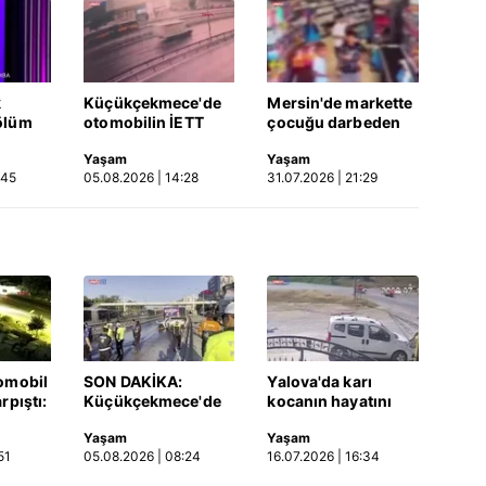
k
Küçükçekmece'de
Mersin'de markette
ölüm
otomobilin İETT
çocuğu darbeden
otobüsüne çarptığı
şüpheli gözaltında
Yaşam
Yaşam
Video
kaza kamerada |
:45
05.08.2026 | 14:28
31.07.2026 | 21:29
Video
omobil
SON DAKİKA:
Yalova'da karı
rpıştı:
Küçükçekmece'de
kocanın hayatını
işi
korkunç kaza!
kaybettiği feci
Yaşam
Yaşam
etti!
Otomobil, İETT
motosiklet kazası
51
05.08.2026 | 08:24
16.07.2026 | 16:34
merada
otobüsüne çarptı: 3
saniye saniye
kişi hayatını
kameraya yansıdı |