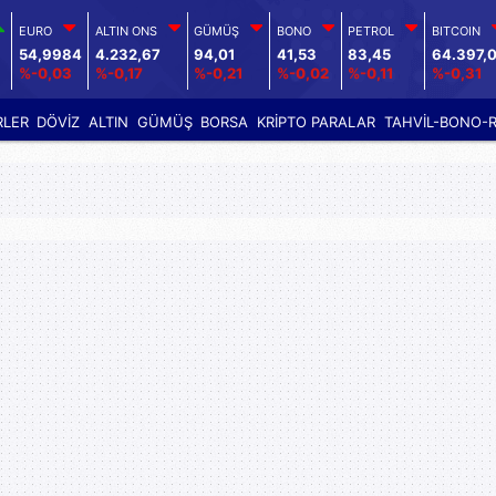
EURO
ALTIN ONS
GÜMÜŞ
BONO
PETROL
BITCOIN
54,9984
4.232,67
94,01
41,53
83,45
64.397,
%-0,03
%-0,17
%-0,21
%-0,02
%-0,11
%-0,31
RLER
DÖVİZ
ALTIN
GÜMÜŞ
BORSA
KRİPTO PARALAR
TAHVİL-BONO-