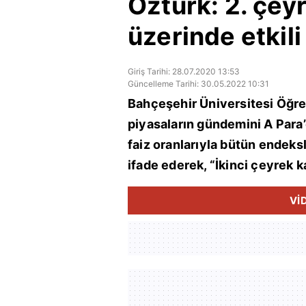
Öztürk: 2. çeyr
üzerinde etkili
Giriş Tarihi: 28.07.2020 13:53
Güncelleme Tarihi: 30.05.2022 10:31
Bahçeşehir Üniversitesi Öğret
piyasaların gündemini A Para’da
faiz oranlarıyla bütün endeks
ifade ederek, “İkinci çeyrek ka
Vİ