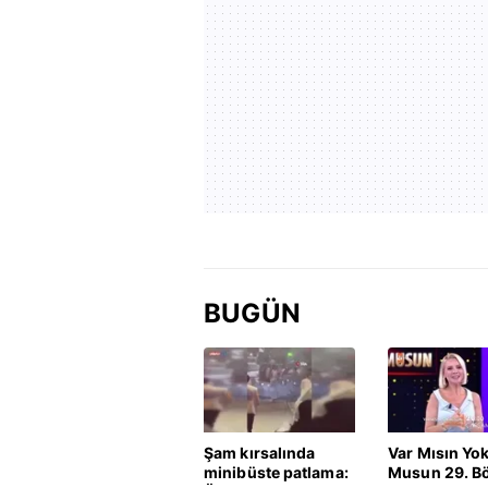
BUGÜN
Şam kırsalında
Var Mısın Yo
minibüste patlama:
Musun 29. B