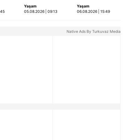
mikseri ile çarpışan
öldürüp evini ve
Yaşam
Yaşam
Video
SUV'da anne ve
aracını ateşe verdi |
:45
05.08.2026 | 09:13
06.08.2026 | 15:49
kızları ağır
Video
yaralandı | Video
Native Ads By Turkuvaz Media