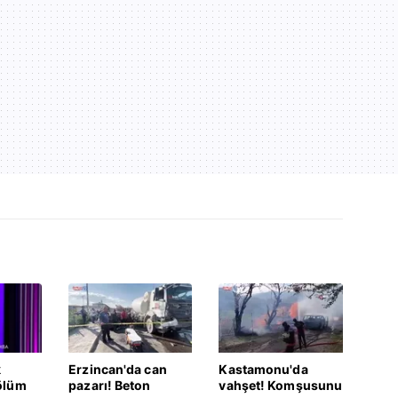
k
Erzincan'da can
Kastamonu'da
ölüm
pazarı! Beton
vahşet! Komşusunu