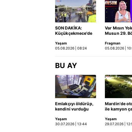
SON DAKİKA:
Var Mısın Yo
Küçükçekmece'de
Musun 29. B
korkunç kaza!
Fragmanı
Yaşam
Fragman
Otomobil, İETT
yayınlandı | 
05.08.2026 | 08:24
05.08.2026 | 10
otobüsüne çarptı: 3
kişi hayatını
kaybetti | Video
BU AY
Emlakçıyı öldürüp,
Mardin'de ot
kendini vurduğu
ile kamyon ça
olayın görüntüsü
2'si çocuk 3 k
Yaşam
Yaşam
ortaya çıktı | Video
hayatını kayb
30.07.2026 | 13:44
29.07.2026 | 12:
Kaza anı ka