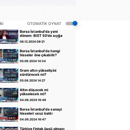
ki
OTOMATİK OYNAT
Borsa İstanbul'da yeni
dönem: BIST 50’de açığa
satış yasağı kaldırıldı |
05:06
06.12.2024 09:21
Video
Borsa İstanbul'da hangi
hisseler öne çıkabilir?
03:48
05.06.2024 14:34
Gram altın yükselişini
sürdürecek mi?
03:27
05.06.2024 14:27
Altın düşecek mi
yükselecek mi?
05:53
04.06.2024 16:49
Borsa İstanbul'da sanayi
hisseleri ucuz kaldı
04:15
04.06.2024 16:47
Türkiye fintek üssü olmayı