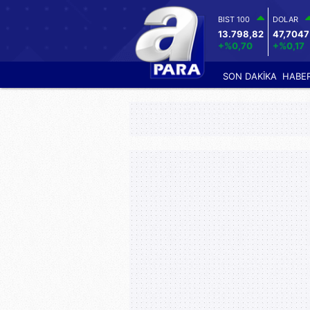
BIST 100
DOLAR
13.798,82
47,7047
+%0,70
+%0,17
SON DAKİKA
HABE