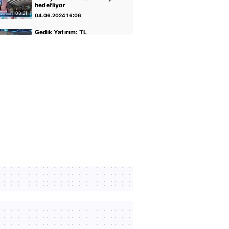
hedefliyor
08:21
04.06.2024 16:06
Gedik Yatırım: TL
varlıkların iyileştiği bir
dönemdeyiz
04:14
30.04.2024 17:01
GCM Yatırım: Banka
hisseleri potansiyelini
koruyor
05:12
30.04.2024 16:56
Altın ve Para Piyasaları
Uzmanı Şirin Sarı: Yükseliş
için faiz indirimi önemli
05:07
30.04.2024 16:51
Rota Portföy Yönetimi:
Türk Eurobondları iyi bir
alternatif
02:22
30.04.2024 16:45
İnfo Yatırım: Ons altın için
2400 seviyesi önemli
01:12
30.04.2024 17:02
TCMB Başkanı Fatih
Karahan: Parasal sıkılığı
koruyacağız
35:30
08.02.2024 11:36