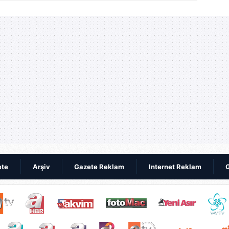
kaybetti | Video
Video
ete
Arşiv
Gazete Reklam
Internet Reklam
G