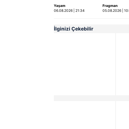
Ölü ve yaralılar var
Fragmanı
Yaşam
Fragman
yayınlandı | 
06.08.2026 | 21:34
05.08.2026 | 10
İlginizi Çekebilir