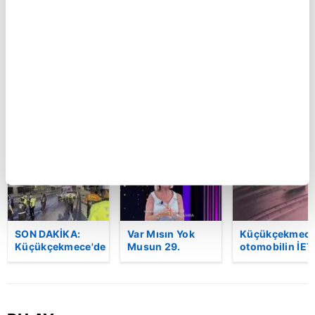
Kastamonu'da
Şam kırsalında
Küçükçekmece
vahşet!
minibüste
otomobilin İET
Komşusunu
patlama: Ölü ve
otobüsüne
öldürüp evini ve
yaralılar var
çarptığı kaza
aracını ateşe
kamerada | Vi
verdi | Video
BU HAFTA
SON DAKİKA:
Var Mısın Yok
Küçükçekmece
Küçükçekmece'de
Musun 29.
otomobilin İET
korkunç kaza!
Bölüm Fragmanı
otobüsüne
Otomobil, İETT
yayınlandı |
çarptığı kaza
otobüsüne
Video
kamerada | Vi
çarptı: 3 kişi
hayatını kaybetti