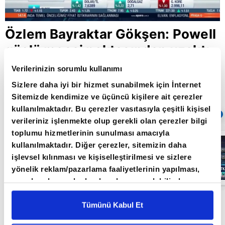
Özlem Bayraktar Gökşen: Powell
güçlü mesaj noktasından uzaktı
Verilerinizin sorumlu kullanımı
Sizlere daha iyi bir hizmet sunabilmek için İnternet
Giriş Tarihi: 08.03.2021 16:44
Sitemizde kendimize ve üçüncü kişilere ait çerezler
Güncelleme Tarihi: 30.05.2022 10:31
kullanılmaktadır. Bu çerezler vasıtasıyla çeşitli kişisel
Sıradaki
OTOMATİK OYNAT
verileriniz işlenmekte olup gerekli olan çerezler bilgi
toplumu hizmetlerinin sunulması amacıyla
Borsa
kullanılmaktadır. Diğer çerezler, sitemizin daha
İstanbul'da yeni
dönem: BIST
işlevsel kılınması ve kişiselleştirilmesi ve sizlere
50’de açığa
yönelik reklam/pazarlama faaliyetlerinin yapılması,
satış yasağı
05:06
kaldırıldı |
amaçlarıyla sınırlı olarak açık rızanız dahilinde
Video
kullanılacaktır. Çerezlere ilişkin tercihlerinizi çerez
Tacirler Yatırım Başekonomisti Özlem Bayraktar
paneli vasıtasıyla belirleyebilirsiniz. Çerezlere ilişkin
Tümünü Kabul Et
Gökşen A Para’da piyasaların gündemini
detaylı bilgi için Ayarlar butonuna tıklayabilir,
Çerez