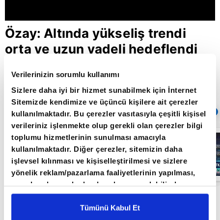
Özay: Altında yükseliş trendi
orta ve uzun vadeli hedeflendi
Verilerinizin sorumlu kullanımı
Giriş Tarihi: 28.08.2020 12:11
Sizlere daha iyi bir hizmet sunabilmek için İnternet
Güncelleme Tarihi: 30.05.2022 10:31
Sitemizde kendimize ve üçüncü kişilere ait çerezler
Sıradaki
OTOMATİK OYNAT
kullanılmaktadır. Bu çerezler vasıtasıyla çeşitli kişisel
verileriniz işlenmekte olup gerekli olan çerezler bilgi
Borsa
toplumu hizmetlerinin sunulması amacıyla
İstanbul'da yeni
kullanılmaktadır. Diğer çerezler, sitemizin daha
dönem: BIST
50’de açığa
işlevsel kılınması ve kişiselleştirilmesi ve sizlere
satış yasağı
05:06
yönelik reklam/pazarlama faaliyetlerinin yapılması,
kaldırıldı |
Video
amaçlarıyla sınırlı olarak açık rızanız dahilinde
kullanılacaktır. Çerezlere ilişkin tercihlerinizi çerez
NoorCM Araştırma Birim Müdürü Tuğba Özay A
paneli vasıtasıyla belirleyebilirsiniz. Çerezlere ilişkin
Tümünü Kabul Et
Para’da yayına katılarak Powell’ın
detaylı bilgi için Ayarlar butonuna tıklayabilir,
Çerez