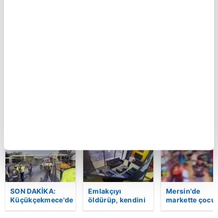
Var Mısın Yok
Küçükçekmece'de
Otomobille
Musun 29.
otomobilin İETT
çarpışıp
Bölüm Fragmanı
otobüsüne
savrulan
yayınlandı |
çarptığı kaza
motosiklet baş
Video
kamerada | Video
bir araca çarptı
2 yaralı
BU HAFTA
SON DAKİKA:
Emlakçıyı
Mersin'de
Küçükçekmece'de
öldürüp, kendini
markette çocu
korkunç kaza!
vurduğu olayın
darbeden
Otomobil, İETT
görüntüsü
şüpheli