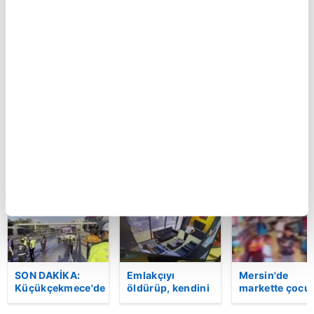
Küçükçekmece'de
Var Mısın Yok
Kastamonu'da
otomobilin İETT
Musun 29.
vahşet!
otobüsüne
Bölüm Fragmanı
Komşusunu
çarptığı kaza
yayınlandı |
öldürüp evini 
kamerada | Video
Video
aracını ateşe
verdi | Video
BU HAFTA
SON DAKİKA:
Emlakçıyı
Mersin'de
Küçükçekmece'de
öldürüp, kendini
markette çocu
korkunç kaza!
vurduğu olayın
darbeden
Otomobil, İETT
görüntüsü
şüpheli