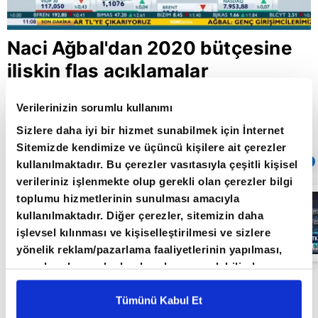
Naci Ağbal'dan 2020 bütçesine
ilişkin flaş açıklamalar
Verilerinizin sorumlu kullanımı
Giriş Tarihi: 17.10.2019 13:04
Sizlere daha iyi bir hizmet sunabilmek için İnternet
Güncelleme Tarihi: 30.05.2022 10:31
Sitemizde kendimize ve üçüncü kişilere ait çerezler
Sıradaki
OTOMATİK OYNAT
kullanılmaktadır. Bu çerezler vasıtasıyla çeşitli kişisel
verileriniz işlenmekte olup gerekli olan çerezler bilgi
Borsa
toplumu hizmetlerinin sunulması amacıyla
İstanbul'da yeni
kullanılmaktadır. Diğer çerezler, sitemizin daha
dönem: BIST
50’de açığa
işlevsel kılınması ve kişiselleştirilmesi ve sizlere
satış yasağı
05:06
yönelik reklam/pazarlama faaliyetlerinin yapılması,
kaldırıldı |
Video
amaçlarıyla sınırlı olarak açık rızanız dahilinde
kullanılacaktır. Çerezlere ilişkin tercihlerinizi çerez
Cumhurbaşkanlığı Strateji ve Bütçe Başkanı
paneli vasıtasıyla belirleyebilirsiniz. Çerezlere ilişkin
Tümünü Kabul Et
Naci Ağbal, 2020 yılı bütçe teklifinin bugün
detaylı bilgi için Ayarlar butonuna tıklayabilir,
Çerez