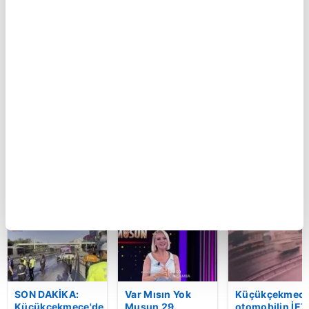
BUGÜN
Eskişehir'de feci
Seyir
Fatih'te 19
kazada can veren
halindeyken
yaşındaki Ali'n
kadının cenazesi
aniden alev alan
bıçakla
sıkıştığı araçtan
otomobildeki 4
öldürüldüğü
güçlükle çıkarıldı
kişi yaralandı
kavganın
| Video
görüntüleri
ortaya çıktı |
Video
BU HAFTA
SON DAKİKA:
Var Mısın Yok
Küçükçekmece
Küçükçekmece'de
Musun 29.
otomobilin İET