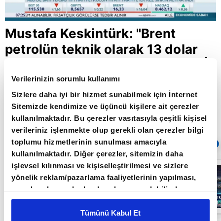
Mustafa Keskintürk: "Brent
petrolün teknik olarak 13 dolar
seviyelerine gelmesi mümkün" |
Video
Verilerinizin sorumlu kullanımı
Sizlere daha iyi bir hizmet sunabilmek için İnternet
Sitemizde kendimize ve üçüncü kişilere ait çerezler
kullanılmaktadır. Bu çerezler vasıtasıyla çeşitli kişisel
Giriş Tarihi: 22.04.2020 11:41
verileriniz işlenmekte olup gerekli olan çerezler bilgi
Güncelleme Tarihi: 30.05.2022 10:31
toplumu hizmetlerinin sunulması amacıyla
Sıradaki
OTOMATİK OYNAT
kullanılmaktadır. Diğer çerezler, sitemizin daha
işlevsel kılınması ve kişiselleştirilmesi ve sizlere
Borsa
İstanbul'da yeni
yönelik reklam/pazarlama faaliyetlerinin yapılması,
dönem: BIST
amaçlarıyla sınırlı olarak açık rızanız dahilinde
50’de açığa
satış yasağı
kullanılacaktır. Çerezlere ilişkin tercihlerinizi çerez
05:06
kaldırıldı |
paneli vasıtasıyla belirleyebilirsiniz. Çerezlere ilişkin
Tümünü Kabul Et
Video