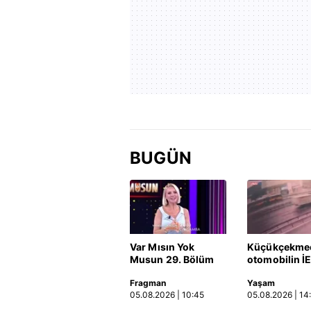
BUGÜN
Var Mısın Yok
Küçükçekme
Musun 29. Bölüm
otomobilin İ
Fragmanı
otobüsüne ça
Fragman
Yaşam
yayınlandı | Video
kaza kamerad
05.08.2026 | 10:45
05.08.2026 | 14
Video