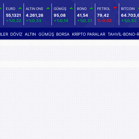
EURO
ALTIN ONS
GÜMÜŞ
BONO
PETROL
BITCOIN
55,1321
4.261,26
95,08
41,54
79,42
64.703,
+%0,22
+%0,33
+%0,14
+%0,31
%-0,03
+%0,82
RLER
DÖVİZ
ALTIN
GÜMÜŞ
BORSA
KRİPTO PARALAR
TAHVİL-BONO-