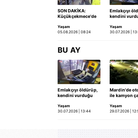
SON DAKİKA:
Emlakçıyı öl
Küçükçekmece'de
kendini vurd
korkunç kaza!
olayın görün
Yaşam
Yaşam
Otomobil, İETT
ortaya çıktı |
05.08.2026 | 08:24
30.07.2026 | 13
otobüsüne çarptı: 3
kişi hayatını
kaybetti | Video
BU AY
Emlakçıyı öldürüp,
Mardin'de ot
kendini vurduğu
ile kamyon ça
olayın görüntüsü
2'si çocuk 3 k
Yaşam
Yaşam
ortaya çıktı | Video
hayatını kayb
30.07.2026 | 13:44
29.07.2026 | 12:
Kaza anı ka