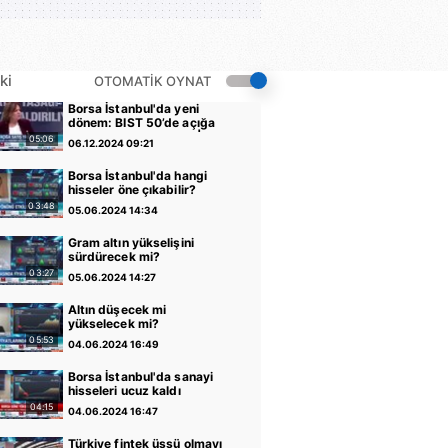
ki
OTOMATİK OYNAT
Borsa İstanbul'da yeni
dönem: BIST 50’de açığa
satış yasağı kaldırıldı |
05:06
06.12.2024 09:21
Video
Borsa İstanbul'da hangi
hisseler öne çıkabilir?
03:48
05.06.2024 14:34
Gram altın yükselişini
sürdürecek mi?
03:27
05.06.2024 14:27
Altın düşecek mi
yükselecek mi?
05:53
04.06.2024 16:49
Borsa İstanbul'da sanayi
hisseleri ucuz kaldı
04:15
04.06.2024 16:47
Türkiye fintek üssü olmayı