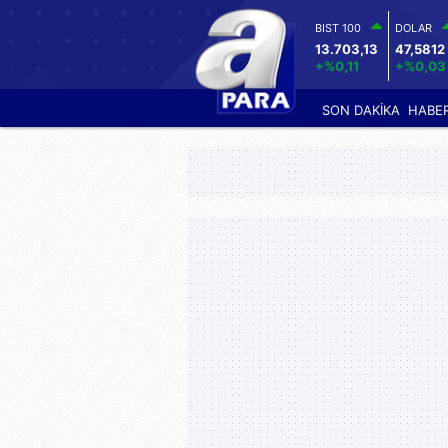
BIST 100
DOLAR
13.703,13
47,5812
+%0,11
+%0,03
SON DAKİKA
HABE