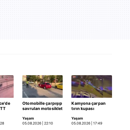
ce'de
Otomobille çarpışıp
Kamyona çarpan
ETT
savrulan motosiklet
tırın kupası
rptığı
başka bir araca
dorseden ayrıldı: 1
Yaşam
Yaşam
a |
çarptı: 2 yaralı
ağır yaralı
:28
05.08.2026 | 22:10
05.08.2026 | 17:49