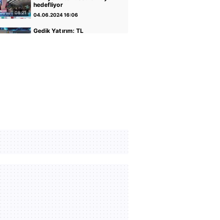
hedefliyor
08:21
04.06.2024 16:06
Gedik Yatırım: TL
varlıkların iyileştiği bir
dönemdeyiz
04:14
30.04.2024 17:01
GCM Yatırım: Banka
hisseleri potansiyelini
koruyor
05:12
30.04.2024 16:56
Altın ve Para Piyasaları
Uzmanı Şirin Sarı: Yükseliş
için faiz indirimi önemli
05:07
30.04.2024 16:51
Rota Portföy Yönetimi:
Türk Eurobondları iyi bir
alternatif
02:22
30.04.2024 16:45
İnfo Yatırım: Ons altın için
2400 seviyesi önemli
01:12
30.04.2024 17:02
TCMB Başkanı Fatih
Karahan: Parasal sıkılığı
koruyacağız
35:30
08.02.2024 11:36