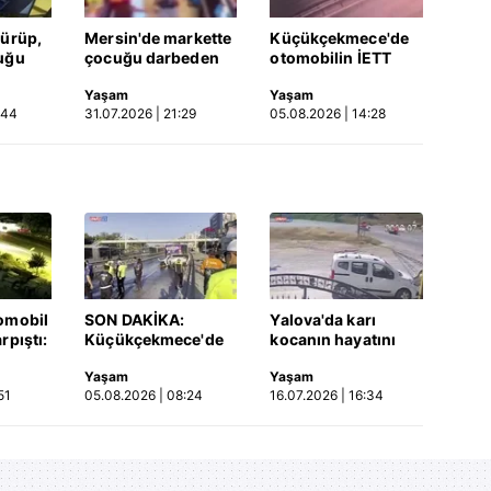
dürüp,
Mersin'de markette
Küçükçekmece'de
uğu
çocuğu darbeden
otomobilin İETT
tüsü
şüpheli gözaltında
otobüsüne çarptığı
Yaşam
Yaşam
 Video
kaza kamerada |
:44
31.07.2026 | 21:29
05.08.2026 | 14:28
Video
omobil
SON DAKİKA:
Yalova'da karı
rpıştı:
Küçükçekmece'de
kocanın hayatını
işi
korkunç kaza!
kaybettiği feci
Yaşam
Yaşam
etti!
Otomobil, İETT
motosiklet kazası
51
05.08.2026 | 08:24
16.07.2026 | 16:34
merada
otobüsüne çarptı: 3
saniye saniye
kişi hayatını
kameraya yansıdı |
kaybetti | Video
Video