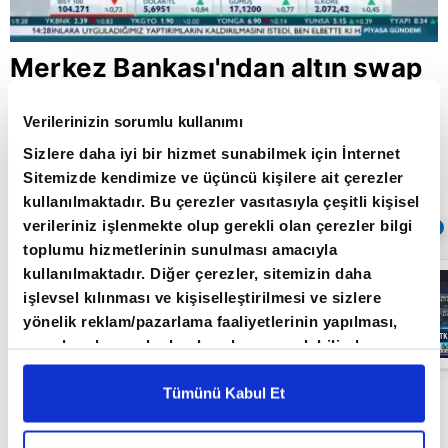
Merkez Bankası'ndan altın swap
hamlesi
Verilerinizin sorumlu kullanımı
Sizlere daha iyi bir hizmet sunabilmek için İnternet
Sitemizde kendimize ve üçüncü kişilere ait çerezler
Giriş Tarihi: 01.10.2019 17:24
Güncelleme Tarihi: 30.05.2022 10:31
kullanılmaktadır. Bu çerezler vasıtasıyla çeşitli kişisel
verileriniz işlenmekte olup gerekli olan çerezler bilgi
Sıradaki
OTOMATİK OYNAT
toplumu hizmetlerinin sunulması amacıyla
kullanılmaktadır. Diğer çerezler, sitemizin daha
Borsa
İstanbul'da yeni
işlevsel kılınması ve kişiselleştirilmesi ve sizlere
dönem: BIST
yönelik reklam/pazarlama faaliyetlerinin yapılması,
50’de açığa
satış yasağı
amaçlarıyla sınırlı olarak açık rızanız dahilinde
05:06
kaldırıldı |
kullanılacaktır. Çerezlere ilişkin tercihlerinizi çerez
Video
paneli vasıtasıyla belirleyebilirsiniz. Çerezlere ilişkin
Tümünü Kabul Et
Türkiye Cumhuriyet Merkez Bankası, döviz
detaylı bilgi için Ayarlar butonuna tıklayabilir,
Çerez
karşılığı Altın Swap Piyasası açılmasına karar
Bilgilendirme
Metnimizi ziyaret edebilirsiniz.