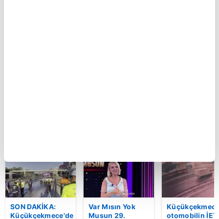
BUGÜN
Polise bıçaklı
İran'ın dini lideri
Ferdi Tayfur’un
saldırı: İşte böyle
Mücteba
müzik mirası
etkisiz hale
Hamaney’den
torununda hay
getirildi!
aylar sonra ilk
buldu! Sesi ola
görüntü: 13
oldu | Video
saniyelik kayıt
merakları artırdı |
Video
BU HAFTA
SON DAKİKA:
Var Mısın Yok
Küçükçekmece
Küçükçekmece'de
Musun 29.
otomobilin İET