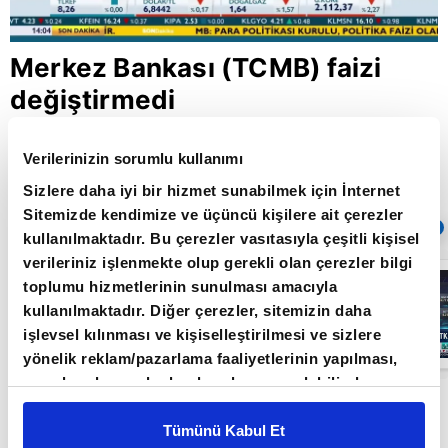
Merkez Bankası (TCMB) faizi
değiştirmedi
Verilerinizin sorumlu kullanımı
Giriş Tarihi: 25.06.2020 14:34
Sizlere daha iyi bir hizmet sunabilmek için İnternet
Güncelleme Tarihi: 30.05.2022 10:31
Sitemizde kendimize ve üçüncü kişilere ait çerezler
Sıradaki
OTOMATİK OYNAT
kullanılmaktadır. Bu çerezler vasıtasıyla çeşitli kişisel
verileriniz işlenmekte olup gerekli olan çerezler bilgi
Borsa
toplumu hizmetlerinin sunulması amacıyla
İstanbul'da yeni
dönem: BIST
kullanılmaktadır. Diğer çerezler, sitemizin daha
50’de açığa
işlevsel kılınması ve kişiselleştirilmesi ve sizlere
satış yasağı
05:06
kaldırıldı |
yönelik reklam/pazarlama faaliyetlerinin yapılması,
Video
amaçlarıyla sınırlı olarak açık rızanız dahilinde
Türkiye Cumhuriyet Merkez Bankası'nın (TCMB)
kullanılacaktır. Çerezlere ilişkin tercihlerinizi çerez
paneli vasıtasıyla belirleyebilirsiniz. Çerezlere ilişkin
Tümünü Kabul Et
Para Politikası Kurulu (PPK) Haziran toplantısı