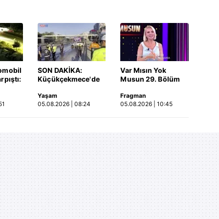
omobil
SON DAKİKA:
Var Mısın Yok
rpıştı:
Küçükçekmece'de
Musun 29. Bölüm
işi
korkunç kaza!
Fragmanı
Yaşam
Fragman
etti!
Otomobil, İETT
yayınlandı | Video
51
05.08.2026 | 08:24
05.08.2026 | 10:45
merada
otobüsüne çarptı: 3
kişi hayatını
kaybetti | Video