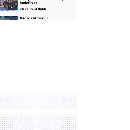
hedefliyor
08:21
04.06.2024 16:06
Gedik Yatırım: TL
varlıkların iyileştiği bir
dönemdeyiz
04:14
30.04.2024 17:01
GCM Yatırım: Banka
hisseleri potansiyelini
koruyor
05:12
30.04.2024 16:56
Altın ve Para Piyasaları
Uzmanı Şirin Sarı: Yükseliş
için faiz indirimi önemli
05:07
30.04.2024 16:51
Rota Portföy Yönetimi:
Türk Eurobondları iyi bir
alternatif
02:22
30.04.2024 16:45
İnfo Yatırım: Ons altın için
2400 seviyesi önemli
01:12
30.04.2024 17:02
TCMB Başkanı Fatih
Karahan: Parasal sıkılığı
koruyacağız
35:30
08.02.2024 11:36