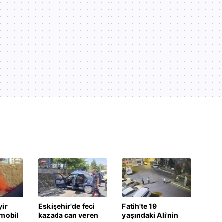
yir
Eskişehir'de feci
Fatih'te 19
omobil
kazada can veren
yaşındaki Ali'nin