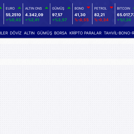
EURO
ALTIN ONS
GÜMÜŞ
BONO
PETROL
BITCOIN
55,2510
4.342,09
97,57
41,30
82,21
65.017,7
+%0,43
+%2,41
+%3,57
%-0,55
%-0,34
+%1,24
RLER
DÖVİZ
ALTIN
GÜMÜŞ
BORSA
KRİPTO PARALAR
TAHVİL-BONO-