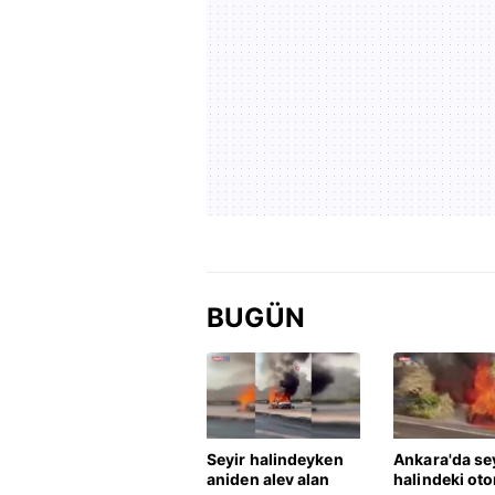
BUGÜN
Seyir halindeyken
Ankara'da se
aniden alev alan
halindeki ot