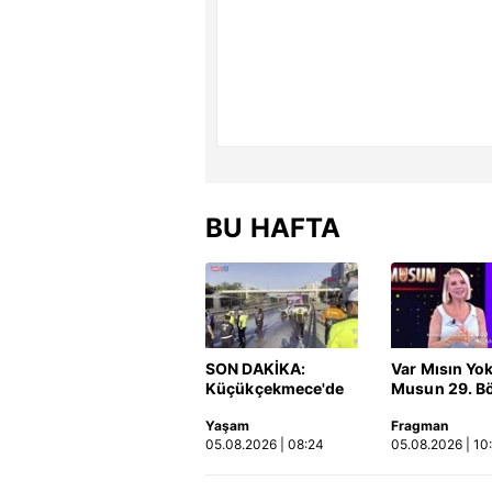
BU HAFTA
SON DAKİKA:
Var Mısın Yo
Küçükçekmece'de
Musun 29. B
korkunç kaza!
Fragmanı
Yaşam
Fragman
Otomobil, İETT
yayınlandı | 
05.08.2026 | 08:24
05.08.2026 | 10
otobüsüne çarptı: 3
kişi hayatını
kaybetti | Video