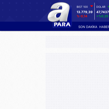
BIST 100
DOLAR
13.779,39
47,7437
%-0,14
+%0,25
SON DAKİKA
HABE