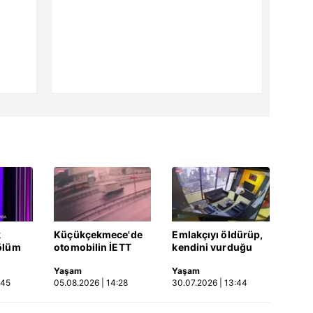
k
Küçükçekmece'de
Emlakçıyı öldürüp,
ölüm
otomobilin İETT
kendini vurduğu
otobüsüne çarptığı
olayın görüntüsü
Yaşam
Yaşam
Video
kaza kamerada |
ortaya çıktı | Video
:45
05.08.2026 | 14:28
30.07.2026 | 13:44
Video