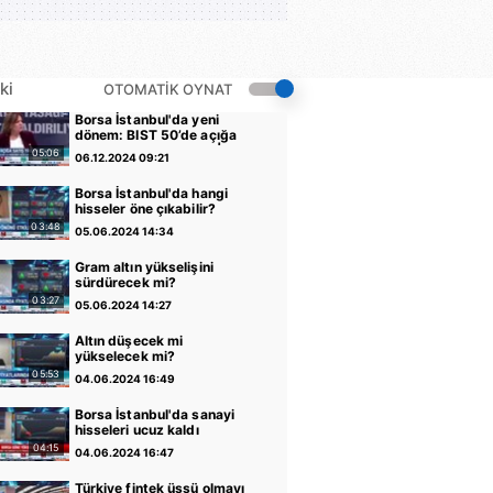
ki
OTOMATİK OYNAT
Borsa İstanbul'da yeni
dönem: BIST 50’de açığa
satış yasağı kaldırıldı |
05:06
06.12.2024 09:21
Video
Borsa İstanbul'da hangi
hisseler öne çıkabilir?
03:48
05.06.2024 14:34
Gram altın yükselişini
sürdürecek mi?
03:27
05.06.2024 14:27
Altın düşecek mi
yükselecek mi?
05:53
04.06.2024 16:49
Borsa İstanbul'da sanayi
hisseleri ucuz kaldı
04:15
04.06.2024 16:47
Türkiye fintek üssü olmayı