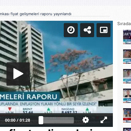
kası fiyat gelişmeleri raporu yayınlandı
Sırada
00:00
/
01:28