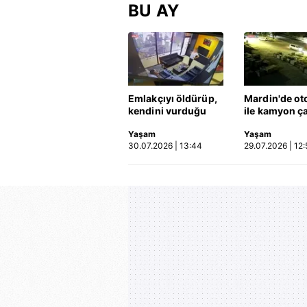
BU AY
Emlakçıyı öldürüp,
Mardin'de ot
kendini vurduğu
ile kamyon ça
olayın görüntüsü
2'si çocuk 3 k
Yaşam
Yaşam
ortaya çıktı | Video
hayatını kayb
30.07.2026 | 13:44
29.07.2026 | 12:
Kaza anı ka