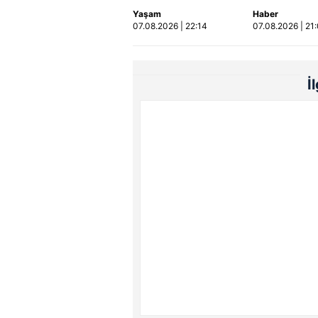
otomobildeki 4 kişi
alev aldı
Yaşam
Haber
yaralandı
07.08.2026 | 22:14
07.08.2026 | 21
İ