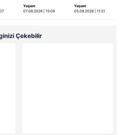
kadının cenazesi
bıçakla
Yaşam
Yaşam
sıkıştığı araçtan
öldürüldüğü
:07
07.08.2026 | 15:06
05.08.2026 | 11:21
güçlükle çıkarıldı |
kavganın
Video
görüntüleri ortaya
çıktı | Video
lginizi Çekebilir