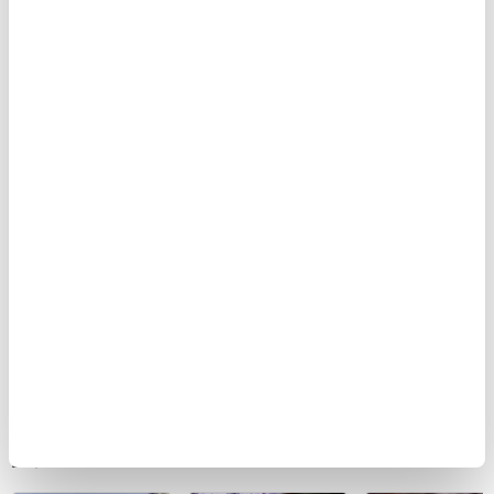
BUGÜN
Küçükçekmece'de
Var Mısın Yok
SON DAKİKA:
otomobilin İETT
Musun 29.
İzmit
otobüsüne
Bölüm Fragmanı
Belediyesi’nde
çarptığı kaza
yayınlandı |
rüşvet anı
kamerada | Video
Video
kamerada: "Şu
araya
sıkıştırdım…
Üstüne de zarf
BU HAFTA
attım müdürüm
| Video