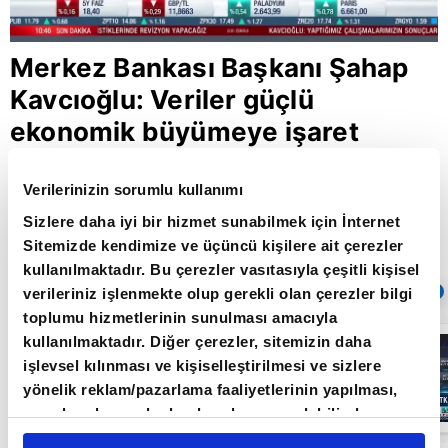
Merkez Bankası Başkanı Şahap
Kavcıoğlu: Veriler güçlü
ekonomik büyümeye işaret
ediyor
Verilerinizin sorumlu kullanımı
Sizlere daha iyi bir hizmet sunabilmek için İnternet
Sitemizde kendimize ve üçüncü kişilere ait çerezler
Giriş Tarihi: 29.07.2021 11:39
Güncelleme Tarihi: 30.05.2022 10:31
kullanılmaktadır. Bu çerezler vasıtasıyla çeşitli kişisel
Sıradaki
OTOMATİK OYNAT
verileriniz işlenmekte olup gerekli olan çerezler bilgi
toplumu hizmetlerinin sunulması amacıyla
kullanılmaktadır. Diğer çerezler, sitemizin daha
Borsa
İstanbul'da yeni
işlevsel kılınması ve kişiselleştirilmesi ve sizlere
dönem: BIST
yönelik reklam/pazarlama faaliyetlerinin yapılması,
50’de açığa
satış yasağı
05:06
amaçlarıyla sınırlı olarak açık rızanız dahilinde
kaldırıldı |
kullanılacaktır. Çerezlere ilişkin tercihlerinizi çerez
Video