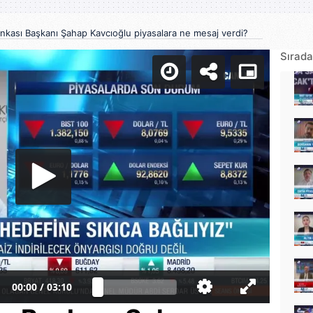
kası Başkanı Şahap Kavcıoğlu piyasalara ne mesaj verdi?
Sırada
00:00
/
03:10