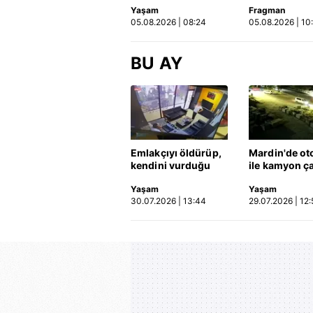
Yaşam
Fragman
Otomobil, İETT
yayınlandı | 
05.08.2026 | 08:24
05.08.2026 | 10
otobüsüne çarptı: 3
kişi hayatını
kaybetti | Video
BU AY
Emlakçıyı öldürüp,
Mardin'de ot
kendini vurduğu
ile kamyon ça
olayın görüntüsü
2'si çocuk 3 k
Yaşam
Yaşam
ortaya çıktı | Video
hayatını kayb
30.07.2026 | 13:44
29.07.2026 | 12:
Kaza anı ka