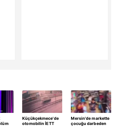
k
Küçükçekmece'de
Mersin'de markette
ölüm
otomobilin İETT
çocuğu darbeden
otobüsüne çarptığı
şüpheli gözaltında