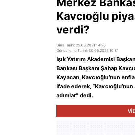
Merkez Bankas
Kavcıoğlu piya
verdi?
Giriş Tarihi: 29.03.2021 14:26
Güncelleme Tarihi: 30.05.2022 10:31
Işık Yatırım Akademisi Başka
Bankası Başkanı Şahap Kavcıo
Kayacan, Kavcıoğlu’nun enfla
ifade ederek, “Kavcıoğlu’nun a
adımlar” dedi.
Vİ