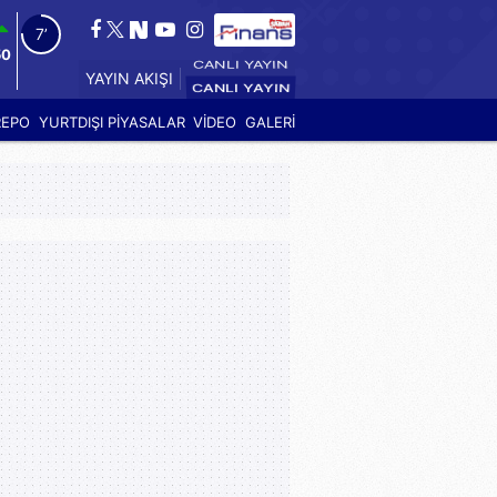
6’
50
YAYIN AKIŞI
REPO
YURTDIŞI PİYASALAR
VİDEO
GALERİ