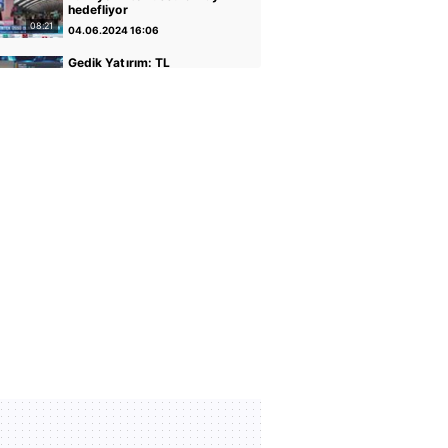
hedefliyor
08:21
04.06.2024 16:06
Gedik Yatırım: TL
varlıkların iyileştiği bir
dönemdeyiz
04:14
30.04.2024 17:01
GCM Yatırım: Banka
hisseleri potansiyelini
koruyor
05:12
30.04.2024 16:56
Altın ve Para Piyasaları
Uzmanı Şirin Sarı: Yükseliş
için faiz indirimi önemli
05:07
30.04.2024 16:51
Rota Portföy Yönetimi:
Türk Eurobondları iyi bir
alternatif
02:22
30.04.2024 16:45
İnfo Yatırım: Ons altın için
2400 seviyesi önemli
01:12
30.04.2024 17:02
TCMB Başkanı Fatih
Karahan: Parasal sıkılığı
koruyacağız
35:30
08.02.2024 11:36