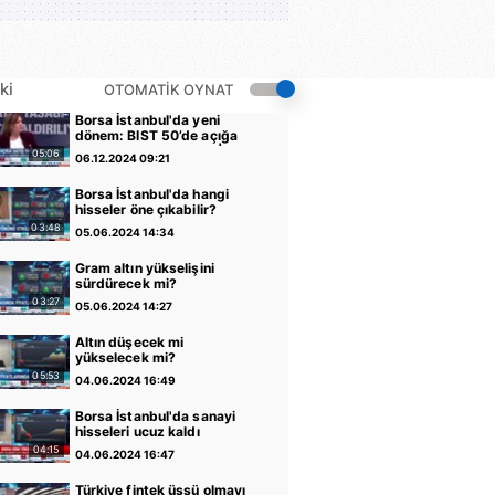
ki
OTOMATİK OYNAT
Borsa İstanbul'da yeni
dönem: BIST 50’de açığa
satış yasağı kaldırıldı |
05:06
06.12.2024 09:21
Video
Borsa İstanbul'da hangi
hisseler öne çıkabilir?
03:48
05.06.2024 14:34
Gram altın yükselişini
sürdürecek mi?
03:27
05.06.2024 14:27
Altın düşecek mi
yükselecek mi?
05:53
04.06.2024 16:49
Borsa İstanbul'da sanayi
hisseleri ucuz kaldı
04:15
04.06.2024 16:47
Türkiye fintek üssü olmayı