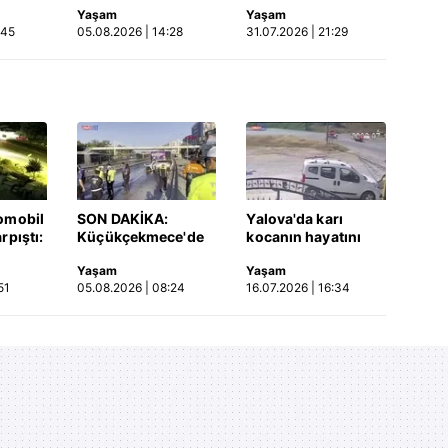
Yaşam
Yaşam
Video
kaza kamerada |
:45
05.08.2026 | 14:28
31.07.2026 | 21:29
Video
omobil
SON DAKİKA:
Yalova'da karı
rpıştı:
Küçükçekmece'de
kocanın hayatını
işi
korkunç kaza!
kaybettiği feci
Yaşam
Yaşam
etti!
Otomobil, İETT
motosiklet kazası
51
05.08.2026 | 08:24
16.07.2026 | 16:34
merada
otobüsüne çarptı: 3
saniye saniye
kişi hayatını
kameraya yansıdı |
kaybetti | Video
Video