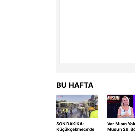
BU HAFTA
SON DAKİKA:
Var Mısın Yo
Küçükçekmece'de
Musun 29. B
korkunç kaza!
Fragmanı