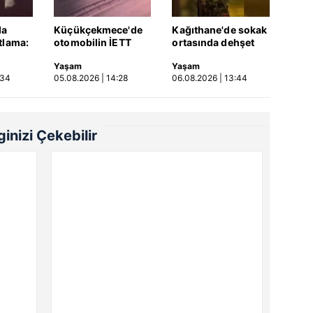
da
Küçükçekmece'de
Kağıthane'de sokak
tlama:
otomobilin İETT
ortasında dehşet
ar var
otobüsüne çarptığı
kamerada: Eski
Yaşam
Yaşam
kaza kamerada |
sevgilisi ile erkek
:34
05.08.2026 | 14:28
06.08.2026 | 13:44
Video
arkadaşını silahla
vurdu! | Video
lginizi Çekebilir