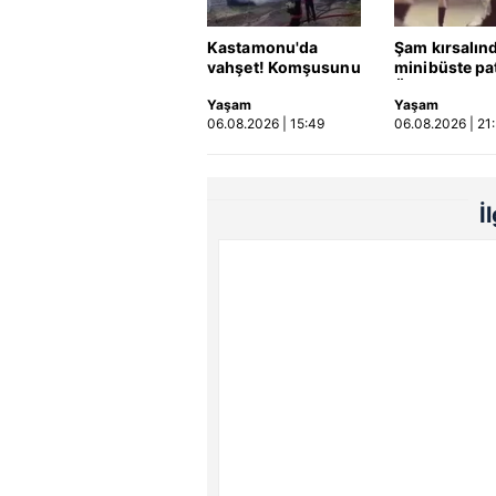
Kastamonu'da
Şam kırsalın
vahşet! Komşusunu
minibüste pa
öldürüp evini ve
Ölü ve yaralıl
Yaşam
Yaşam
aracını ateşe verdi |
06.08.2026 | 15:49
06.08.2026 | 21
Video
İ