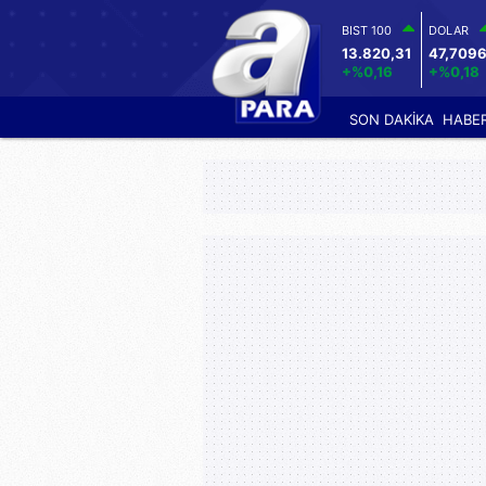
BIST 100
DOLAR
13.820,31
47,709
+%0,16
+%0,18
SON DAKİKA
HABE