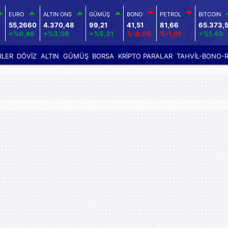
EURO
ALTIN ONS
GÜMÜŞ
BONO
PETROL
BITCOIN
6
55,2660
4.370,48
99,21
41,51
81,66
65.373,
+%0,46
+%3,08
+%5,31
%-0,05
%-1,01
+%1,40
RLER
DÖVİZ
ALTIN
GÜMÜŞ
BORSA
KRİPTO PARALAR
TAHVİL-BONO-