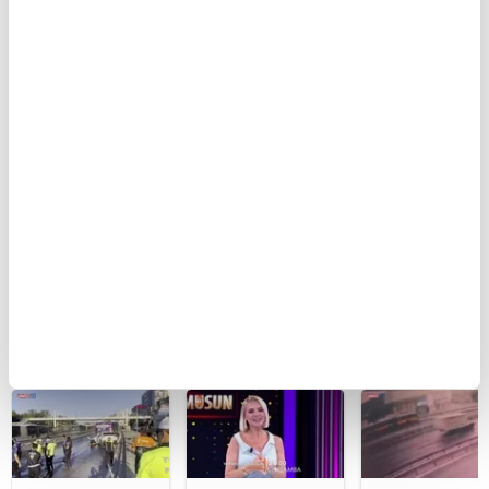
BUGÜN
Kartal’da feci
Ferdi Tayfur’un
GOL | Göztepe
kaza kamerada:
müzik mirası
1 Trabzonspor
Kontrolden çıkan
torununda hayat
otomobil
buldu! Sesi olay
araçlara çarpıp
oldu | Video
böyle takla attı |
Video
BU HAFTA