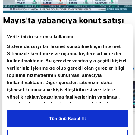
Mayıs’ta yabancıya konut satışı
62,5 arttı
Verilerinizin sorumlu kullanımı
Sizlere daha iyi bir hizmet sunabilmek için İnternet
Sitemizde kendimize ve üçüncü kişilere ait çerezler
Giriş Tarihi: 17.06.2019 18:03
Güncelleme Tarihi: 30.05.2022 10:31
kullanılmaktadır. Bu çerezler vasıtasıyla çeşitli kişisel
verileriniz işlenmekte olup gerekli olan çerezler bilgi
Sıradaki
OTOMATİK OYNAT
toplumu hizmetlerinin sunulması amacıyla
kullanılmaktadır. Diğer çerezler, sitemizin daha
Borsa
İstanbul'da yeni
işlevsel kılınması ve kişiselleştirilmesi ve sizlere
dönem: BIST
yönelik reklam/pazarlama faaliyetlerinin yapılması,
50’de açığa
satış yasağı
amaçlarıyla sınırlı olarak açık rızanız dahilinde
05:06
kaldırıldı |
kullanılacaktır. Çerezlere ilişkin tercihlerinizi çerez
Video
paneli vasıtasıyla belirleyebilirsiniz. Çerezlere ilişkin
Tümünü Kabul Et
Yabancıların mayıs ayında satın aldığı 3 bin 925
detaylı bilgi için Ayarlar butonuna tıklayabilir,
Çerez
adet konut, yabancıya satışta tarihin en iyi
Bilgilendirme
Metnimizi ziyaret edebilirsiniz.