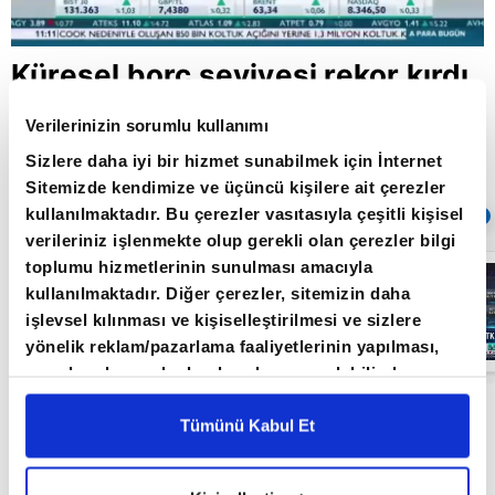
Küresel borç seviyesi rekor kırdı
Verilerinizin sorumlu kullanımı
Sizlere daha iyi bir hizmet sunabilmek için İnternet
Giriş Tarihi: 18.11.2019 17:45
Güncelleme Tarihi: 30.05.2022 10:31
Sitemizde kendimize ve üçüncü kişilere ait çerezler
kullanılmaktadır. Bu çerezler vasıtasıyla çeşitli kişisel
Sıradaki
OTOMATİK OYNAT
verileriniz işlenmekte olup gerekli olan çerezler bilgi
toplumu hizmetlerinin sunulması amacıyla
Borsa
İstanbul'da yeni
kullanılmaktadır. Diğer çerezler, sitemizin daha
dönem: BIST
işlevsel kılınması ve kişiselleştirilmesi ve sizlere
50’de açığa
satış yasağı
yönelik reklam/pazarlama faaliyetlerinin yapılması,
05:06
kaldırıldı |
amaçlarıyla sınırlı olarak açık rızanız dahilinde
Video
kullanılacaktır. Çerezlere ilişkin tercihlerinizi çerez
Küresel borç seviyesi bu yılın ilk yarısında 7,5
paneli vasıtasıyla belirleyebilirsiniz. Çerezlere ilişkin
Tümünü Kabul Et
trilyon dolar artarak 250,9 trilyon dolara ulaştı
detaylı bilgi için Ayarlar butonuna tıklayabilir,
Çerez
ve tüm zamanların rekorunu kırdı.
Bilgilendirme
Metnimizi ziyaret edebilirsiniz.