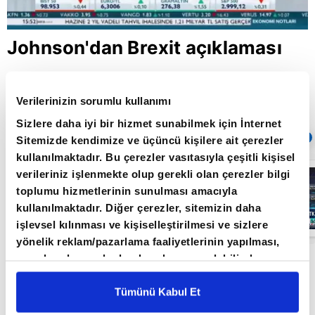
Johnson'dan Brexit açıklaması
Verilerinizin sorumlu kullanımı
Giriş Tarihi: 16.09.2019 17:55
Güncelleme Tarihi: 30.05.2022 10:31
Sizlere daha iyi bir hizmet sunabilmek için İnternet
Sıradaki
OTOMATİK OYNAT
Sitemizde kendimize ve üçüncü kişilere ait çerezler
kullanılmaktadır. Bu çerezler vasıtasıyla çeşitli kişisel
Borsa
verileriniz işlenmekte olup gerekli olan çerezler bilgi
İstanbul'da yeni
toplumu hizmetlerinin sunulması amacıyla
dönem: BIST
50’de açığa
kullanılmaktadır. Diğer çerezler, sitemizin daha
satış yasağı
05:06
işlevsel kılınması ve kişiselleştirilmesi ve sizlere
kaldırıldı |
Video
yönelik reklam/pazarlama faaliyetlerinin yapılması,
amaçlarıyla sınırlı olarak açık rızanız dahilinde
Boris Johnson'un bugün Avrupa Komisyonu
kullanılacaktır. Çerezlere ilişkin tercihlerinizi çerez
Başkanı Jean-Claude Juncker'e Brexit
paneli vasıtasıyla belirleyebilirsiniz. Çerezlere ilişkin
Tümünü Kabul Et
konusunda bir anlaşma sağlamayı istediğini
detaylı bilgi için Ayarlar butonuna tıklayabilir,
Çerez