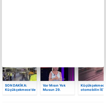
Kastamonu'da
Küçükçekmece'de
Şam kırsalında
vahşet!
otomobilin İETT
minibüste
Komşusunu
otobüsüne
patlama: Ölü v
öldürüp evini ve
çarptığı kaza
yaralılar var
aracını ateşe
kamerada | Video
verdi | Video
BU HAFTA
SON DAKİKA:
Var Mısın Yok
Küçükçekmece
Küçükçekmece'de
Musun 29.
otomobilin İET
korkunç kaza!
Bölüm Fragmanı
otobüsüne
Otomobil, İETT
yayınlandı |
çarptığı kaza
otobüsüne
Video
kamerada | Vi