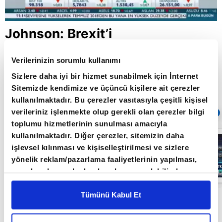
Johnson: Brexit’i
ertelemeyeceğim
Verilerinizin sorumlu kullanımı
Sizlere daha iyi bir hizmet sunabilmek için İnternet
Sitemizde kendimize ve üçüncü kişilere ait çerezler
Giriş Tarihi: 04.09.2019 12:35
Güncelleme Tarihi: 30.05.2022 10:31
kullanılmaktadır. Bu çerezler vasıtasıyla çeşitli kişisel
verileriniz işlenmekte olup gerekli olan çerezler bilgi
Sıradaki
OTOMATİK OYNAT
toplumu hizmetlerinin sunulması amacıyla
kullanılmaktadır. Diğer çerezler, sitemizin daha
Borsa
İstanbul'da yeni
işlevsel kılınması ve kişiselleştirilmesi ve sizlere
dönem: BIST
yönelik reklam/pazarlama faaliyetlerinin yapılması,
50’de açığa
satış yasağı
amaçlarıyla sınırlı olarak açık rızanız dahilinde
05:06
kaldırıldı |
kullanılacaktır. Çerezlere ilişkin tercihlerinizi çerez
Video
paneli vasıtasıyla belirleyebilirsiniz. Çerezlere ilişkin
Tümünü Kabul Et
İngiltere Başbakanı Boris Johnson, Avrupa
detaylı bilgi için Ayarlar butonuna tıklayabilir,
Çerez
Birliği'nden hiçbir koşulda Brexit için bir
Bilgilendirme
Metnimizi ziyaret edebilirsiniz.