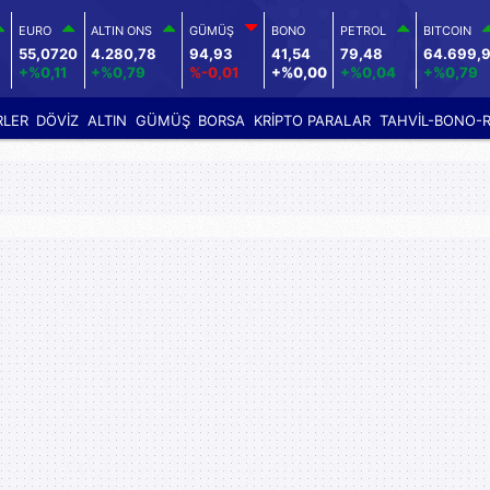
EURO
ALTIN ONS
GÜMÜŞ
BONO
PETROL
BITCOIN
4
55,0720
4.280,78
94,93
41,54
79,48
64.699,
+%0,11
+%0,79
%-0,01
+%0,00
+%0,04
+%0,79
RLER
DÖVİZ
ALTIN
GÜMÜŞ
BORSA
KRİPTO PARALAR
TAHVİL-BONO-