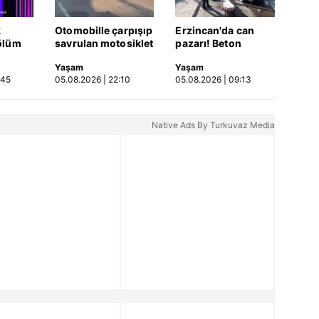
k
Otomobille çarpışıp
Erzincan'da can
ölüm
savrulan motosiklet
pazarı! Beton
başka bir araca
mikseri ile çarpışan
Yaşam
Yaşam
Video
çarptı: 2 yaralı
SUV'da anne ve
:45
05.08.2026 | 22:10
05.08.2026 | 09:13
kızları ağır
yaralandı | Video
Native Ads By Turkuvaz Media