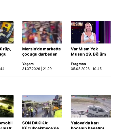
dürüp,
Mersin'de markette
Var Mısın Yok
uğu
çocuğu darbeden
Musun 29. Bölüm
tüsü
şüpheli gözaltında
Fragmanı
Yaşam
Fragman
 Video
yayınlandı | Video
:44
31.07.2026 | 21:29
05.08.2026 | 10:45
omobil
SON DAKİKA:
Yalova'da karı
rpıştı:
Küçükçekmece'de
kocanın hayatını