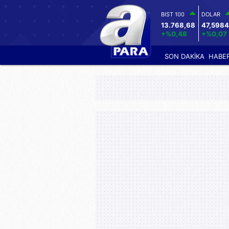
BIST 100
DOLAR
13.768,68
47,598
+%0,48
+%0,07
SON DAKİKA
HABE