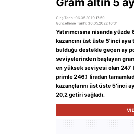
Gram altın 5 a
Giriş Tarihi: 06.05.2019 17:59
Güncelleme Tarihi: 30.05.2022 10:31
Yatırımcısına nisanda yüzde 6
kazancını üst üste 5'inci aya 
bulduğu destekle geçen ay pozi
seviyelerinden başlayan gram 
en yüksek seviyesi olan 247 l
primle 246,1 liradan tamamlad
kazançlarını üst üste 5'inci 
20,2 getiri sağladı.
Vİ