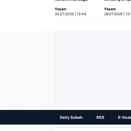
olayın görüntüsü
2'si çocuk 3 k
Yaşam
Yaşam
ortaya çıktı | Video
hayatını kayb
30.07.2026 | 13:44
29.07.2026 | 12:
Kaza anı ka
Daily Sabah
RSS
E-Gaz