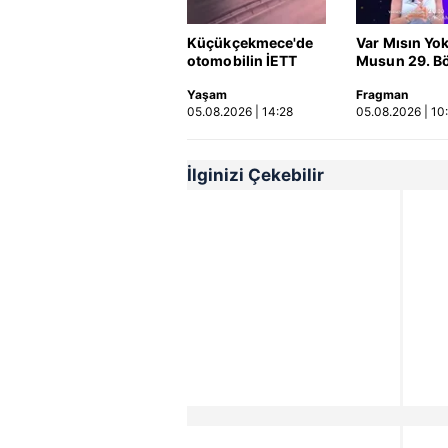
Küçükçekmece'de
Var Mısın Yo
otomobilin İETT
Musun 29. B
otobüsüne çarptığı
Fragmanı
Yaşam
Fragman
kaza kamerada |
yayınlandı | 
05.08.2026 | 14:28
05.08.2026 | 10
Video
İlginizi Çekebilir