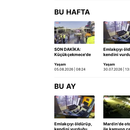
BU HAFTA
SON DAKİKA:
Emlakçıyı öl
Küçükçekmece'de
kendini vurd
korkunç kaza!
olayın görün
Yaşam
Yaşam
Otomobil, İETT
ortaya çıktı |
05.08.2026 | 08:24
30.07.2026 | 13
otobüsüne çarptı: 3
kişi hayatını
kaybetti | Video
BU AY
Emlakçıyı öldürüp,
Mardin'de ot
kendini vurduğu
ile kamyon ça