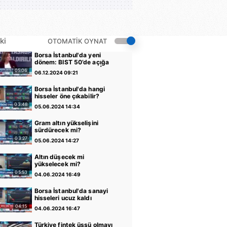
ki
OTOMATİK OYNAT
Borsa İstanbul'da yeni
dönem: BIST 50’de açığa
satış yasağı kaldırıldı |
05:06
06.12.2024 09:21
Video
Borsa İstanbul'da hangi
hisseler öne çıkabilir?
03:48
05.06.2024 14:34
Gram altın yükselişini
sürdürecek mi?
03:27
05.06.2024 14:27
Altın düşecek mi
yükselecek mi?
05:53
04.06.2024 16:49
Borsa İstanbul'da sanayi
hisseleri ucuz kaldı
04:15
04.06.2024 16:47
Türkiye fintek üssü olmayı