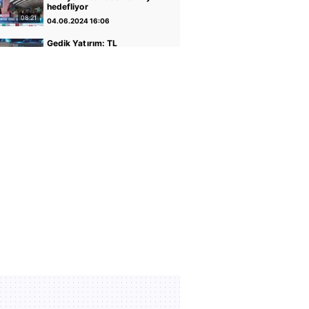
hedefliyor
08:21
04.06.2024 16:06
Gedik Yatırım: TL
varlıkların iyileştiği bir
dönemdeyiz
04:14
30.04.2024 17:01
GCM Yatırım: Banka
hisseleri potansiyelini
koruyor
05:12
30.04.2024 16:56
Altın ve Para Piyasaları
Uzmanı Şirin Sarı: Yükseliş
için faiz indirimi önemli
05:07
30.04.2024 16:51
Rota Portföy Yönetimi:
Türk Eurobondları iyi bir
alternatif
02:22
30.04.2024 16:45
İnfo Yatırım: Ons altın için
2400 seviyesi önemli
01:12
30.04.2024 17:02
TCMB Başkanı Fatih
Karahan: Parasal sıkılığı
koruyacağız
35:30
08.02.2024 11:36