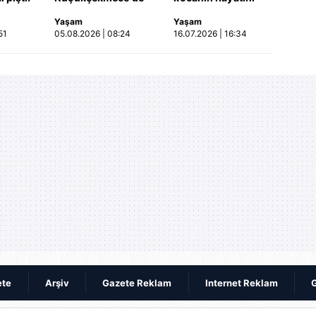
işi
korkunç kaza!
kaybettiği feci
Yaşam
Yaşam
etti!
Otomobil, İETT
motosiklet kazası
51
05.08.2026 | 08:24
16.07.2026 | 16:34
merada
otobüsüne çarptı: 3
saniye saniye
kişi hayatını
kameraya yansıdı |
kaybetti | Video
Video
ete
Arşiv
Gazete Reklam
Internet Reklam
G