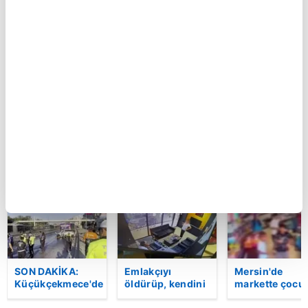
BUGÜN
Küçükçekmece'de
Var Mısın Yok
SON DAKİKA:
otomobilin İETT
Musun 29.
İzmit
otobüsüne
Bölüm Fragmanı
Belediyesi’nde
çarptığı kaza
yayınlandı |
rüşvet anı
kamerada | Video
Video
kamerada: "Şu
araya
sıkıştırdım…
Üstüne de zarf
BU HAFTA
attım müdürüm
| Video
SON DAKİKA:
Emlakçıyı
Mersin'de
Küçükçekmece'de
öldürüp, kendini
markette çocu
korkunç kaza!
vurduğu olayın
darbeden