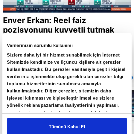
Enver Erkan: Reel faiz
pozisyonunu kuvvetli tutmak
önemli görünüyor
Verilerinizin sorumlu kullanımı
Sizlere daha iyi bir hizmet sunabilmek için İnternet
Sitemizde kendimize ve üçüncü kişilere ait çerezler
Giriş Tarihi: 27.05.2021 14:26
kullanılmaktadır. Bu çerezler vasıtasıyla çeşitli kişisel
Güncelleme Tarihi: 30.05.2022 10:31
verileriniz işlenmekte olup gerekli olan çerezler bilgi
Sıradaki
OTOMATİK OYNAT
toplumu hizmetlerinin sunulması amacıyla
kullanılmaktadır. Diğer çerezler, sitemizin daha
Borsa
İstanbul'da yeni
işlevsel kılınması ve kişiselleştirilmesi ve sizlere
dönem: BIST
yönelik reklam/pazarlama faaliyetlerinin yapılması,
50’de açığa
satış yasağı
amaçlarıyla sınırlı olarak açık rızanız dahilinde
05:06
kaldırıldı |
kullanılacaktır. Çerezlere ilişkin tercihlerinizi çerez
Video
paneli vasıtasıyla belirleyebilirsiniz. Çerezlere ilişkin
Tümünü Kabul Et
Tera Yatırım Başekonomisti Enver Erkan A
detaylı bilgi için Ayarlar butonuna tıklayabilir,
Çerez