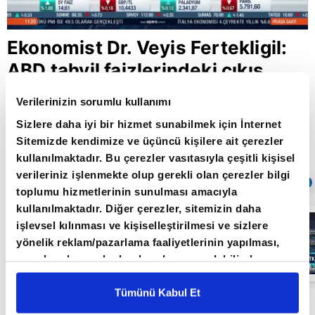
Ekonomist Dr. Veyis Fertekligil:
ABD tahvil faizlerindeki çıkış
gelişen ülkeleri olumsuz etkiliyor
Verilerinizin sorumlu kullanımı
Sizlere daha iyi bir hizmet sunabilmek için İnternet
Sitemizde kendimize ve üçüncü kişilere ait çerezler
Giriş Tarihi: 05.03.2021 15:56
kullanılmaktadır. Bu çerezler vasıtasıyla çeşitli kişisel
Güncelleme Tarihi: 30.05.2022 10:31
verileriniz işlenmekte olup gerekli olan çerezler bilgi
Sıradaki
OTOMATİK OYNAT
toplumu hizmetlerinin sunulması amacıyla
kullanılmaktadır. Diğer çerezler, sitemizin daha
Borsa
işlevsel kılınması ve kişiselleştirilmesi ve sizlere
İstanbul'da yeni
dönem: BIST
yönelik reklam/pazarlama faaliyetlerinin yapılması,
50’de açığa
amaçlarıyla sınırlı olarak açık rızanız dahilinde
satış yasağı
05:06
kaldırıldı |
kullanılacaktır. Çerezlere ilişkin tercihlerinizi çerez
Video
paneli vasıtasıyla belirleyebilirsiniz. Çerezlere ilişkin
Tümünü Kabul Et
Ekonomist Dr. Veyis Fertekligil A Para'da yayına
detaylı bilgi için Ayarlar butonuna tıklayabilir,
Çerez