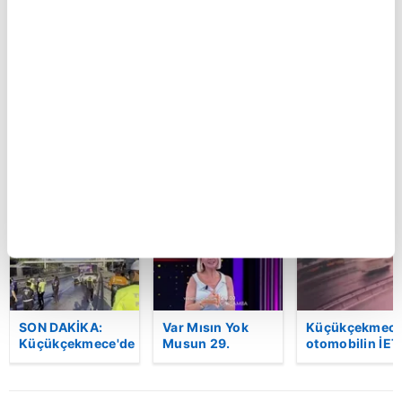
Kastamonu'da
Küçükçekmece'de
Şam kırsalında
vahşet!
otomobilin İETT
minibüste
Komşusunu
otobüsüne
patlama: Ölü v
öldürüp evini ve
çarptığı kaza
yaralılar var
aracını ateşe
kamerada | Video
verdi | Video
BU HAFTA
SON DAKİKA:
Var Mısın Yok
Küçükçekmece
Küçükçekmece'de
Musun 29.
otomobilin İET
korkunç kaza!
Bölüm Fragmanı
otobüsüne
Otomobil, İETT
yayınlandı |
çarptığı kaza
otobüsüne
Video
kamerada | Vi