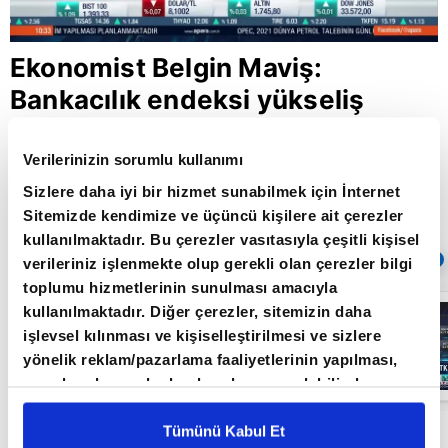
Ekonomist Belgin Maviş:
Bankacılık endeksi yükseliş
trendi için 1262 seviyesi aşmalı
Verilerinizin sorumlu kullanımı
Sizlere daha iyi bir hizmet sunabilmek için İnternet
Giriş Tarihi: 14.04.2021 14:45
Sitemizde kendimize ve üçüncü kişilere ait çerezler
Güncelleme Tarihi: 30.05.2022 10:31
kullanılmaktadır. Bu çerezler vasıtasıyla çeşitli kişisel
Sıradaki
OTOMATİK OYNAT
verileriniz işlenmekte olup gerekli olan çerezler bilgi
toplumu hizmetlerinin sunulması amacıyla
Borsa
kullanılmaktadır. Diğer çerezler, sitemizin daha
İstanbul'da yeni
işlevsel kılınması ve kişiselleştirilmesi ve sizlere
dönem: BIST
50’de açığa
yönelik reklam/pazarlama faaliyetlerinin yapılması,
satış yasağı
05:06
amaçlarıyla sınırlı olarak açık rızanız dahilinde
kaldırıldı |
Video
kullanılacaktır. Çerezlere ilişkin tercihlerinizi çerez
paneli vasıtasıyla belirleyebilirsiniz. Çerezlere ilişkin
Tümünü Kabul Et
Ekonomist Belgin Maviş A Para'da Borsa