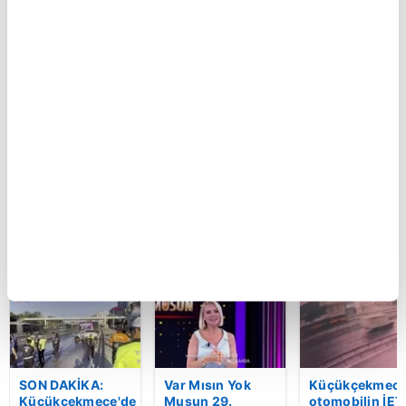
BUGÜN
Kastamonu'da
Küçükçekmece'de
Şam kırsalında
vahşet!
otomobilin İETT
minibüste
Komşusunu
otobüsüne
patlama: Ölü v
öldürüp evini ve
çarptığı kaza
yaralılar var
aracını ateşe
kamerada | Video
verdi | Video
BU HAFTA
SON DAKİKA:
Var Mısın Yok
Küçükçekmece
Küçükçekmece'de
Musun 29.
otomobilin İET