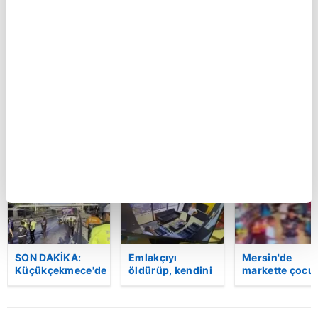
Küçükçekmece'de
Var Mısın Yok
SON DAKİKA:
otomobilin İETT
Musun 29.
İzmit
otobüsüne
Bölüm Fragmanı
Belediyesi’nde
çarptığı kaza
yayınlandı |
rüşvet anı
kamerada | Video
Video
kamerada: "Şu
araya
sıkıştırdım…
Üstüne de zarf
BU HAFTA
attım müdürüm
| Video
SON DAKİKA:
Emlakçıyı
Mersin'de
Küçükçekmece'de
öldürüp, kendini
markette çocu
korkunç kaza!
vurduğu olayın
darbeden
Otomobil, İETT
görüntüsü
şüpheli
otobüsüne
ortaya çıktı |
gözaltında