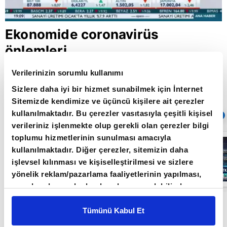
Ekonomide coronavirüs
önlemleri
Verilerinizin sorumlu kullanımı
Sizlere daha iyi bir hizmet sunabilmek için İnternet
Giriş Tarihi: 18.03.2020 17:37
Sitemizde kendimize ve üçüncü kişilere ait çerezler
Güncelleme Tarihi: 30.05.2022 10:31
kullanılmaktadır. Bu çerezler vasıtasıyla çeşitli kişisel
Sıradaki
OTOMATİK OYNAT
verileriniz işlenmekte olup gerekli olan çerezler bilgi
toplumu hizmetlerinin sunulması amacıyla
Borsa
İstanbul'da yeni
kullanılmaktadır. Diğer çerezler, sitemizin daha
dönem: BIST
işlevsel kılınması ve kişiselleştirilmesi ve sizlere
50’de açığa
satış yasağı
yönelik reklam/pazarlama faaliyetlerinin yapılması,
05:06
kaldırıldı |
amaçlarıyla sınırlı olarak açık rızanız dahilinde
Video
kullanılacaktır. Çerezlere ilişkin tercihlerinizi çerez
Hazine ve Maliye Bakanı Berat Albayrak,
paneli vasıtasıyla belirleyebilirsiniz. Çerezlere ilişkin
Tümünü Kabul Et
ekonomide corona virüs önlemleri kapsamında
detaylı bilgi için Ayarlar butonuna tıklayabilir,
Çerez