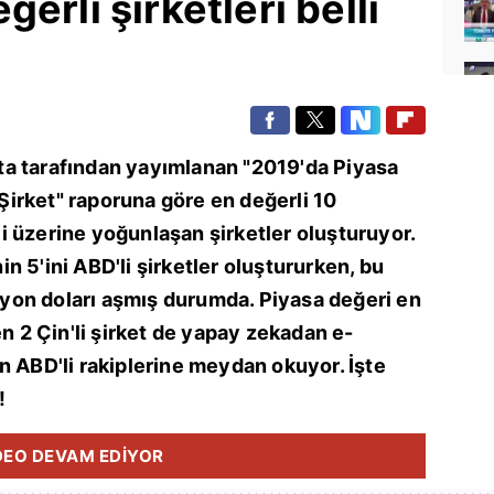
erli şirketleri belli
ista tarafından yayımlanan "2019'da Piyasa
irket" raporuna göre en değerli 10
oji üzerine yoğunlaşan şirketler oluşturuyor.
nin 5'ini ABD'li şirketler oluştururken, bu
ilyon doları aşmış durumda. Piyasa değeri en
en 2 Çin'li şirket de yapay zekadan e-
n ABD'li rakiplerine meydan okuyor. İşte
!
DEO DEVAM EDİYOR