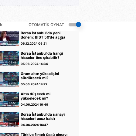
ki
OTOMATİK OYNAT
Borsa İstanbul'da yeni
dönem: BIST 50’de açığa
satış yasağı kaldırıldı |
05:06
06.12.2024 09:21
Video
Borsa İstanbul'da hangi
hisseler öne çıkabilir?
03:48
05.06.2024 14:34
Gram altın yükselişini
sürdürecek mi?
03:27
05.06.2024 14:27
Altın düşecek mi
yükselecek mi?
05:53
04.06.2024 16:49
Borsa İstanbul'da sanayi
hisseleri ucuz kaldı
04:15
04.06.2024 16:47
Türkiye fintek üssü olmayı