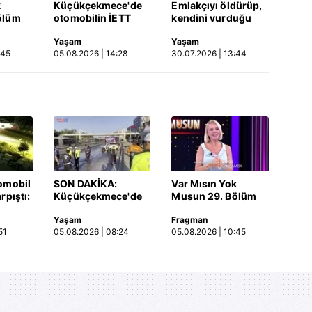
k
Küçükçekmece'de
Emlakçıyı öldürüp,
ölüm
otomobilin İETT
kendini vurduğu
otobüsüne çarptığı
olayın görüntüsü
Yaşam
Yaşam
Video
kaza kamerada |
ortaya çıktı | Video
:45
05.08.2026 | 14:28
30.07.2026 | 13:44
Video
omobil
SON DAKİKA:
Var Mısın Yok
rpıştı:
Küçükçekmece'de
Musun 29. Bölüm
işi
korkunç kaza!
Fragmanı
Yaşam
Fragman
etti!
Otomobil, İETT
yayınlandı | Video
51
05.08.2026 | 08:24
05.08.2026 | 10:45
merada
otobüsüne çarptı: 3
kişi hayatını
kaybetti | Video