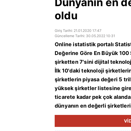
Dünyanın en değ
oldu
Giriş Tarihi: 21.01.2020 17:47
Güncelleme Tarihi: 30.05.2022 10:31
Online istatistik portalı Stat
Değerine Göre En Büyük 100 Ş
şirketten 7'sini dijital teknol
İlk 10'daki teknoloji şirketleri
şirketlerin piyasa değeri 5 tr
yüksek şirketler listesine gir
ticarete kadar pek çok alanda
dünyanın en değerli şirketleri
Vİ