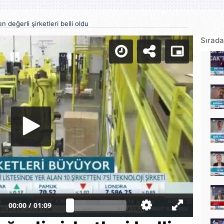
 değerli şirketleri belli oldu
Sırada
00:00
/
01:09