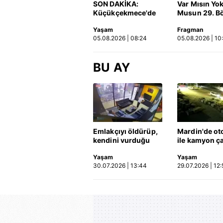
SON DAKİKA:
Var Mısın Yo
Küçükçekmece'de
Musun 29. B
korkunç kaza!
Fragmanı
Yaşam
Fragman
Otomobil, İETT
yayınlandı | 
05.08.2026 | 08:24
05.08.2026 | 10
otobüsüne çarptı: 3
kişi hayatını
kaybetti | Video
BU AY
Emlakçıyı öldürüp,
Mardin'de ot
kendini vurduğu
ile kamyon ça
olayın görüntüsü
2'si çocuk 3 k
Yaşam
Yaşam
ortaya çıktı | Video
hayatını kayb
30.07.2026 | 13:44
29.07.2026 | 12:
Kaza anı ka