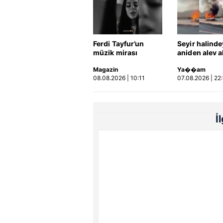
Ferdi Tayfur’un
Seyir halind
müzik mirası
aniden alev a
torununda hayat
otomobildeki 
Magazin
Ya��am
buldu! Sesi olay
yaralandı
08.08.2026 | 10:11
07.08.2026 | 22
oldu | Video
İ