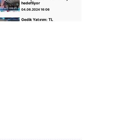
hedefliyor
08:21
04.06.2024 16:06
Gedik Yatırım: TL
varlıkların iyileştiği bir
dönemdeyiz
04:14
30.04.2024 17:01
GCM Yatırım: Banka
hisseleri potansiyelini
koruyor
05:12
30.04.2024 16:56
Altın ve Para Piyasaları
Uzmanı Şirin Sarı: Yükseliş
için faiz indirimi önemli
05:07
30.04.2024 16:51
Rota Portföy Yönetimi:
Türk Eurobondları iyi bir
alternatif
02:22
30.04.2024 16:45
İnfo Yatırım: Ons altın için
2400 seviyesi önemli
01:12
30.04.2024 17:02
TCMB Başkanı Fatih
Karahan: Parasal sıkılığı
koruyacağız
35:30
08.02.2024 11:36