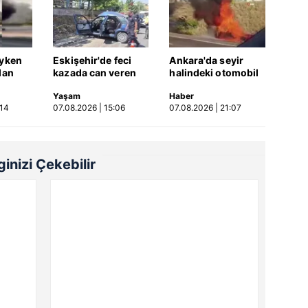
eyken
Eskişehir'de feci
Ankara'da seyir
lan
kazada can veren
halindeki otomobil
4 kişi
kadının cenazesi
alev aldı
Yaşam
Haber
sıkıştığı araçtan
:14
07.08.2026 | 15:06
07.08.2026 | 21:07
güçlükle çıkarıldı |
Video
lginizi Çekebilir