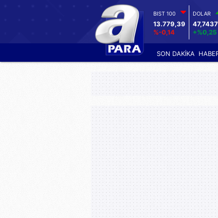
BIST 100
DOLAR
13.779,39
47,7437
%-0,14
+%0,25
SON DAKİKA
HABE