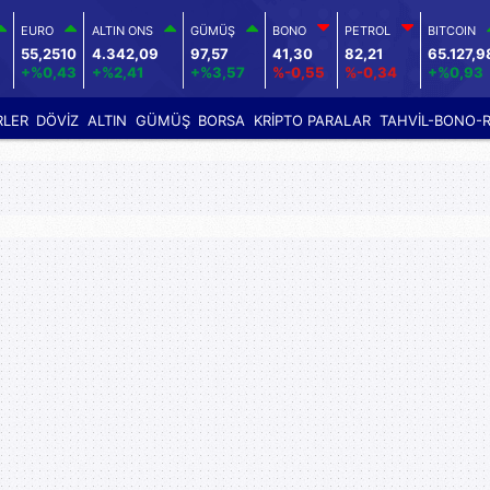
EURO
ALTIN ONS
GÜMÜŞ
BONO
PETROL
BITCOIN
55,2510
4.342,09
97,57
41,30
82,21
65.127,9
+%0,43
+%2,41
+%3,57
%-0,55
%-0,34
+%0,93
RLER
DÖVİZ
ALTIN
GÜMÜŞ
BORSA
KRİPTO PARALAR
TAHVİL-BONO-