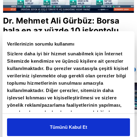
Dr. Mehmet Ali Gürbüz: Borsa
hala en az yüzde 10 iskontolu
Verilerinizin sorumlu kullanımı
Sizlere daha iyi bir hizmet sunabilmek için İnternet
Giriş Tarihi: 21.01.2021 17:17
Sitemizde kendimize ve üçüncü kişilere ait çerezler
Güncelleme Tarihi: 30.05.2022 10:31
kullanılmaktadır. Bu çerezler vasıtasıyla çeşitli kişisel
Sıradaki
OTOMATİK OYNAT
verileriniz işlenmekte olup gerekli olan çerezler bilgi
toplumu hizmetlerinin sunulması amacıyla
Borsa
İstanbul'da yeni
kullanılmaktadır. Diğer çerezler, sitemizin daha
dönem: BIST
işlevsel kılınması ve kişiselleştirilmesi ve sizlere
50’de açığa
satış yasağı
yönelik reklam/pazarlama faaliyetlerinin yapılması,
05:06
kaldırıldı |
amaçlarıyla sınırlı olarak açık rızanız dahilinde
Video
kullanılacaktır. Çerezlere ilişkin tercihlerinizi çerez
İntegral Menkul Değerler Satış Müdür Yardımcısı
paneli vasıtasıyla belirleyebilirsiniz. Çerezlere ilişkin
Tümünü Kabul Et
Dr. Mehmet Ali Gürbüz A Para’da Borsa
detaylı bilgi için Ayarlar butonuna tıklayabilir,
Çerez