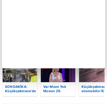
Kastamonu'da
Şam kırsalında
Küçükçekmece
vahşet!
minibüste
otomobilin İET
Komşusunu
patlama: Ölü ve
otobüsüne
öldürüp evini ve
yaralılar var
çarptığı kaza
aracını ateşe
kamerada | Vi
verdi | Video
BU HAFTA
SON DAKİKA:
Var Mısın Yok
Küçükçekmece
Küçükçekmece'de
Musun 29.
otomobilin İET
korkunç kaza!
Bölüm Fragmanı
otobüsüne
Otomobil, İETT
yayınlandı |
çarptığı kaza
otobüsüne
Video
kamerada | Vi