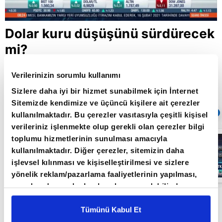
Dolar kuru düşüşünü sürdürecek
mi?
Verilerinizin sorumlu kullanımı
Giriş Tarihi: 22.02.2021 12:39
Sizlere daha iyi bir hizmet sunabilmek için İnternet
Güncelleme Tarihi: 30.05.2022 10:31
Sitemizde kendimize ve üçüncü kişilere ait çerezler
Sıradaki
OTOMATİK OYNAT
kullanılmaktadır. Bu çerezler vasıtasıyla çeşitli kişisel
verileriniz işlenmekte olup gerekli olan çerezler bilgi
Borsa
toplumu hizmetlerinin sunulması amacıyla
İstanbul'da yeni
kullanılmaktadır. Diğer çerezler, sitemizin daha
dönem: BIST
50’de açığa
işlevsel kılınması ve kişiselleştirilmesi ve sizlere
satış yasağı
05:06
yönelik reklam/pazarlama faaliyetlerinin yapılması,
kaldırıldı |
Video
amaçlarıyla sınırlı olarak açık rızanız dahilinde
kullanılacaktır. Çerezlere ilişkin tercihlerinizi çerez
Stratejist Yeliz Karabulut A Para’da yayına
paneli vasıtasıyla belirleyebilirsiniz. Çerezlere ilişkin
Tümünü Kabul Et
katılarak dolar kurunun seyrini değerlendirdi.
detaylı bilgi için Ayarlar butonuna tıklayabilir,
Çerez