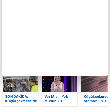
Seyir
Ferdi Tayfur’un
Eskişehir'de fe
halindeyken
müzik mirası
kazada can ve
aniden alev alan
torununda hayat
kadının cenaze
otomobildeki 4
buldu! Sesi olay
sıkıştığı araçt
kişi yaralandı
oldu | Video
güçlükle çıkarı
| Video
BU HAFTA
SON DAKİKA:
Var Mısın Yok
Küçükçekmece
Küçükçekmece'de
Musun 29.
otomobilin İET
korkunç kaza!
Bölüm Fragmanı
otobüsüne
Otomobil, İETT
yayınlandı |
çarptığı kaza