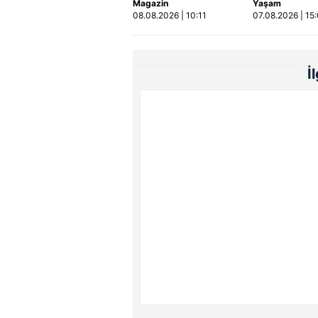
Magazin
Yaşam
buldu! Sesi olay
sıkıştığı araç
08.08.2026 | 10:11
07.08.2026 | 15
oldu | Video
güçlükle çıkar
Video
İ