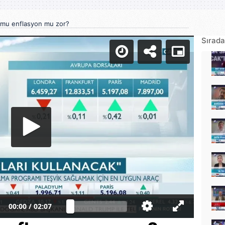
 mu enflasyon mu zor?
Sırada
00:00
/
02:07