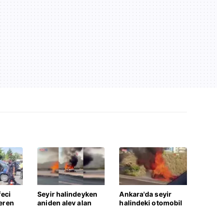
feci
Seyir halindeyken
Ankara'da seyir
eren
aniden alev alan
halindeki otomobil
zesi
otomobildeki 4 kişi
alev aldı