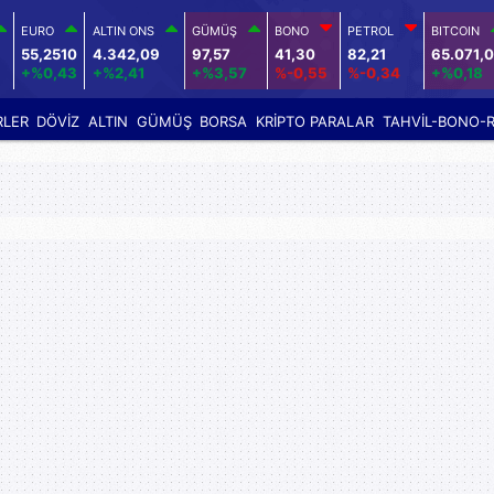
EURO
ALTIN ONS
GÜMÜŞ
BONO
PETROL
BITCOIN
55,2510
4.342,09
97,57
41,30
82,21
65.071,0
+%0,43
+%2,41
+%3,57
%-0,55
%-0,34
+%0,18
RLER
DÖVİZ
ALTIN
GÜMÜŞ
BORSA
KRİPTO PARALAR
TAHVİL-BONO-