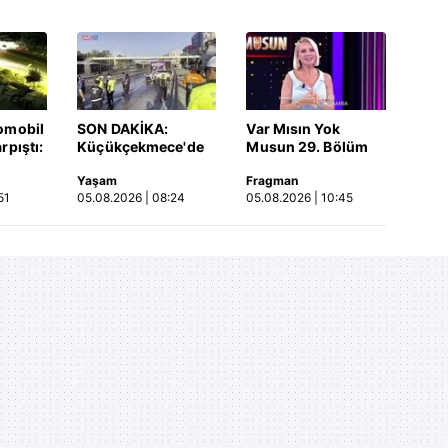
omobil
SON DAKİKA:
Var Mısın Yok
rpıştı:
Küçükçekmece'de
Musun 29. Bölüm
işi
korkunç kaza!
Fragmanı
Yaşam
Fragman
etti!
Otomobil, İETT
yayınlandı | Video
51
05.08.2026 | 08:24
05.08.2026 | 10:45
merada
otobüsüne çarptı: 3
kişi hayatını
kaybetti | Video