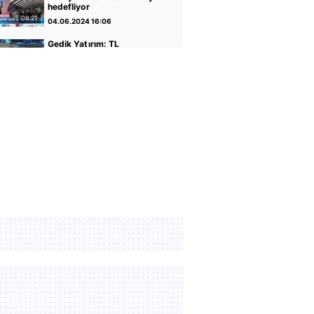
hedefliyor
08:21
04.06.2024 16:06
Gedik Yatırım: TL
varlıkların iyileştiği bir
dönemdeyiz
04:14
30.04.2024 17:01
GCM Yatırım: Banka
hisseleri potansiyelini
koruyor
05:12
30.04.2024 16:56
Altın ve Para Piyasaları
Uzmanı Şirin Sarı: Yükseliş
için faiz indirimi önemli
05:07
30.04.2024 16:51
Rota Portföy Yönetimi:
Türk Eurobondları iyi bir
alternatif
02:22
30.04.2024 16:45
İnfo Yatırım: Ons altın için
2400 seviyesi önemli
01:12
30.04.2024 17:02
TCMB Başkanı Fatih
Karahan: Parasal sıkılığı
koruyacağız
35:30
08.02.2024 11:36