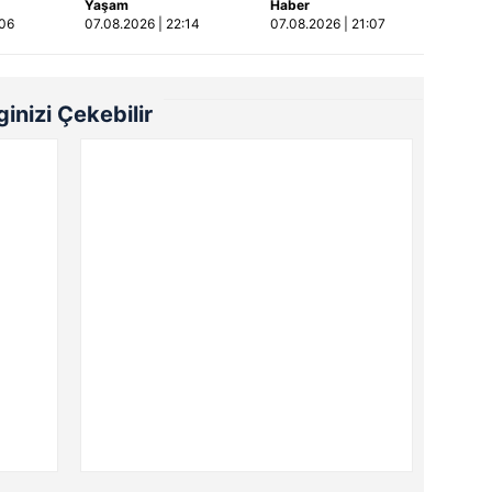
Yaşam
Haber
tan
yaralandı
:06
07.08.2026 | 22:14
07.08.2026 | 21:07
ıldı |
lginizi Çekebilir