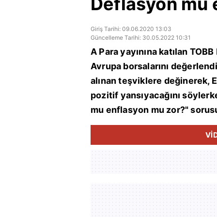
Deflasyon mu 
Giriş Tarihi: 09.06.2020 13:03
Güncelleme Tarihi: 30.05.2022 10:31
A Para yayınına katılan TOBB 
Avrupa borsalarını değerlendi
alınan teşviklere değinerek, 
pozitif yansıyacağını söylerk
mu enflasyon mu zor?" sorusu
Vİ