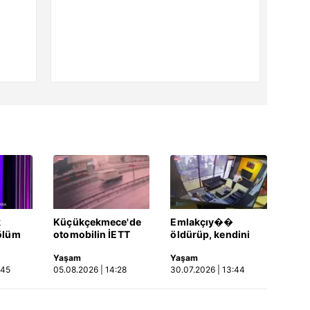
k
Küçükçekmece'de
Emlakçıy��
ölüm
otomobilin İETT
öldürüp, kendini
otobüsüne çarptığı
vurduğu olayın
Yaşam
Yaşam
Video
kaza kamerada |
görüntüsü ortaya
:45
05.08.2026 | 14:28
30.07.2026 | 13:44
Video
çıktı | Video