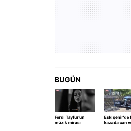
BUGÜN
Ferdi Tayfur’un
Eskişehir'de 
müzik mirası
kazada can v
torununda hayat
kadının cena