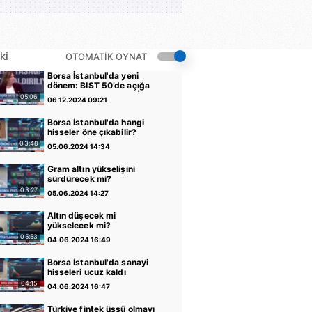
ki
OTOMATİK OYNAT
Borsa İstanbul'da yeni
dönem: BIST 50’de açığa
satış yasağı kaldırıldı |
05:06
06.12.2024 09:21
Video
Borsa İstanbul'da hangi
hisseler öne çıkabilir?
03:48
05.06.2024 14:34
Gram altın yükselişini
sürdürecek mi?
03:27
05.06.2024 14:27
Altın düşecek mi
yükselecek mi?
05:53
04.06.2024 16:49
Borsa İstanbul'da sanayi
hisseleri ucuz kaldı
04:15
04.06.2024 16:47
Türkiye fintek üssü olmayı