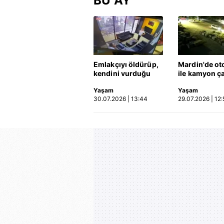
BU AY
Emlakçıyı öldürüp,
Mardin'de ot
kendini vurduğu
ile kamyon ça
olayın görüntüsü
2'si çocuk 3 k
Yaşam
Yaşam
ortaya çıktı | Video
hayatını kayb
30.07.2026 | 13:44
29.07.2026 | 12:
Kaza anı ka