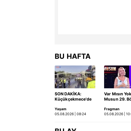
BU HAFTA
SON DAKİKA:
Var Mısın Yo
Küçükçekmece'de
Musun 29. B
korkunç kaza!
Fragmanı
Yaşam
Fragman
Otomobil, İETT
yayınlandı | 
05.08.2026 | 08:24
05.08.2026 | 10
otobüsüne çarptı: 3
kişi hayatını
kaybetti | Video