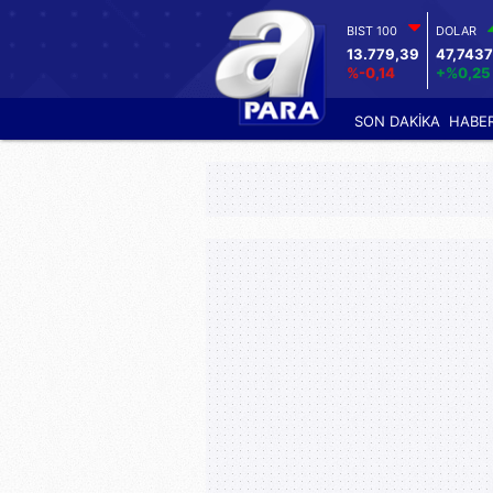
BIST 100
DOLAR
13.779,39
47,7437
%-0,14
+%0,25
SON DAKİKA
HABE