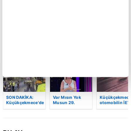
Kartal’da feci
Ferdi Tayfur’un
GOL | Göztepe
kaza kamerada:
müzik mirası
1 Trabzonspor
Kontrolden çıkan
torununda hayat
otomobil
buldu! Sesi olay
araçlara çarpıp
oldu | Video
böyle takla attı |
Video
BU HAFTA
SON DAKİKA:
Var Mısın Yok
Küçükçekmece
Küçükçekmece'de
Musun 29.
otomobilin İET
korkunç kaza!
Bölüm Fragmanı
otobüsüne
Otomobil, İETT
yayınlandı |
çarptığı kaza
otobüsüne
Video
kamerada | Vi
çarptı: 3 kişi
hayatını kaybetti