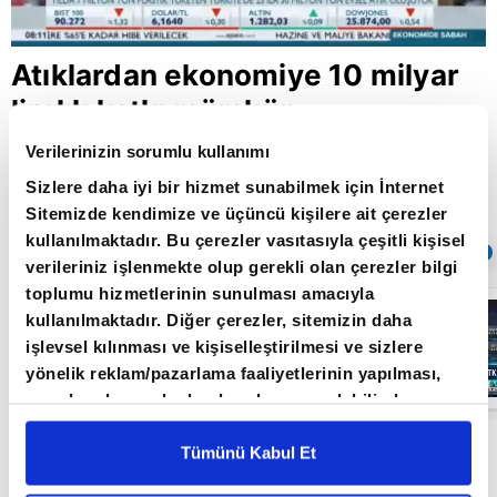
Atıklardan ekonomiye 10 milyar
liralık katkı mümkün
Verilerinizin sorumlu kullanımı
Sizlere daha iyi bir hizmet sunabilmek için İnternet
Giriş Tarihi: 09.05.2019 17:47
Sitemizde kendimize ve üçüncü kişilere ait çerezler
Güncelleme Tarihi: 30.05.2022 10:31
kullanılmaktadır. Bu çerezler vasıtasıyla çeşitli kişisel
Sıradaki
OTOMATİK OYNAT
verileriniz işlenmekte olup gerekli olan çerezler bilgi
toplumu hizmetlerinin sunulması amacıyla
Borsa
kullanılmaktadır. Diğer çerezler, sitemizin daha
İstanbul'da yeni
dönem: BIST
işlevsel kılınması ve kişiselleştirilmesi ve sizlere
50’de açığa
yönelik reklam/pazarlama faaliyetlerinin yapılması,
satış yasağı
05:06
kaldırıldı |
amaçlarıyla sınırlı olarak açık rızanız dahilinde
Video
kullanılacaktır. Çerezlere ilişkin tercihlerinizi çerez
Enerji Sanayicileri ve İşadamları Derneği
paneli vasıtasıyla belirleyebilirsiniz. Çerezlere ilişkin
Tümünü Kabul Et
(ENSİA) Yönetim Kurulu Başkanı Hüseyin
detaylı bilgi için Ayarlar butonuna tıklayabilir,
Çerez