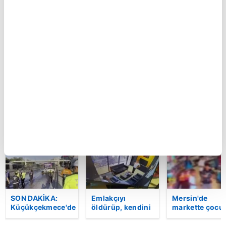
Küçükçekmece'de
Var Mısın Yok
Otomobille
otomobilin İETT
Musun 29.
çarpışıp
otobüsüne
Bölüm Fragmanı
savrulan
çarptığı kaza
yayınlandı |
motosiklet baş
kamerada | Video
Video
bir araca çarptı
2 yaralı
BU HAFTA
SON DAKİKA:
Emlakçıyı
Mersin'de
Küçükçekmece'de
öldürüp, kendini
markette çocu
korkunç kaza!
vurduğu olayın
darbeden
Otomobil, İETT
görüntüsü
şüpheli