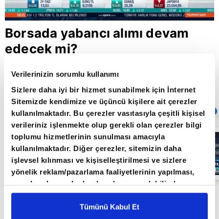
Borsada yabancı alımı devam
edecek mi?
Verilerinizin sorumlu kullanımı
Giriş Tarihi: 12.10.2020 10:54
Sizlere daha iyi bir hizmet sunabilmek için İnternet
Güncelleme Tarihi: 30.05.2022 10:31
Sitemizde kendimize ve üçüncü kişilere ait çerezler
Sıradaki
OTOMATİK OYNAT
kullanılmaktadır. Bu çerezler vasıtasıyla çeşitli kişisel
verileriniz işlenmekte olup gerekli olan çerezler bilgi
Borsa
toplumu hizmetlerinin sunulması amacıyla
İstanbul'da yeni
kullanılmaktadır. Diğer çerezler, sitemizin daha
dönem: BIST
50’de açığa
işlevsel kılınması ve kişiselleştirilmesi ve sizlere
satış yasağı
05:06
yönelik reklam/pazarlama faaliyetlerinin yapılması,
kaldırıldı |
Video
amaçlarıyla sınırlı olarak açık rızanız dahilinde
kullanılacaktır. Çerezlere ilişkin tercihlerinizi çerez
Stratejist Yeliz Karabulut A Para’da piyasaların
paneli vasıtasıyla belirleyebilirsiniz. Çerezlere ilişkin
Tümünü Kabul Et
gündemini değerlendirdi. Karabulut,
detaylı bilgi için Ayarlar butonuna tıklayabilir,
Çerez