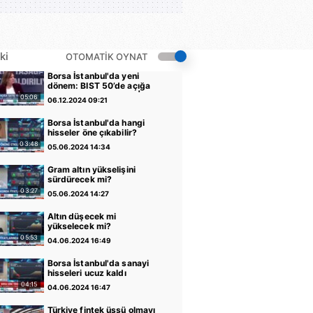
ki
OTOMATİK OYNAT
Borsa İstanbul'da yeni
dönem: BIST 50’de açığa
satış yasağı kaldırıldı |
05:06
06.12.2024 09:21
Video
Borsa İstanbul'da hangi
hisseler öne çıkabilir?
03:48
05.06.2024 14:34
Gram altın yükselişini
sürdürecek mi?
03:27
05.06.2024 14:27
Altın düşecek mi
yükselecek mi?
05:53
04.06.2024 16:49
Borsa İstanbul'da sanayi
hisseleri ucuz kaldı
04:15
04.06.2024 16:47
Türkiye fintek üssü olmayı