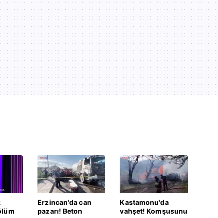
k
Erzincan'da can
Kastamonu'da
ölüm
pazarı! Beton
vahşet! Komşusunu