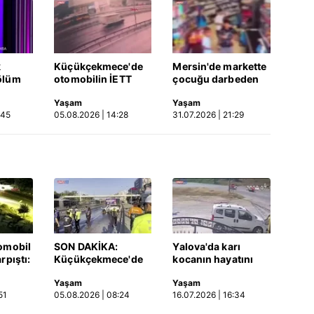
k
Küçükçekmece'de
Mersin'de markette
ölüm
otomobilin İETT
çocuğu darbeden
otobüsüne çarptığı
şüpheli gözaltında
Yaşam
Yaşam
Video
kaza kamerada |
:45
05.08.2026 | 14:28
31.07.2026 | 21:29
Video
omobil
SON DAKİKA:
Yalova'da karı
rpıştı:
Küçükçekmece'de
kocanın hayatını
işi
korkunç kaza!
kaybettiği feci
Yaşam
Yaşam
etti!
Otomobil, İETT
motosiklet kazası
51
05.08.2026 | 08:24
16.07.2026 | 16:34
merada
otobüsüne çarptı: 3
saniye saniye
kişi hayatını
kameraya yansıdı |