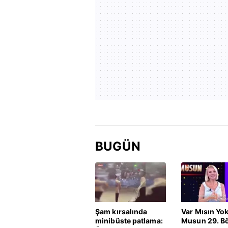
BUGÜN
Şam kırsalında
Var Mısın Yo
minibüste patlama:
Musun 29. B