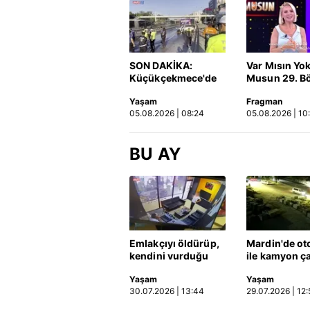
SON DAKİKA:
Var Mısın Yo
Küçükçekmece'de
Musun 29. B
korkunç kaza!
Fragmanı
Yaşam
Fragman
Otomobil, İETT
yayınlandı | 
05.08.2026 | 08:24
05.08.2026 | 10
otobüsüne çarptı: 3
kişi hayatını
kaybetti | Video
BU AY
Emlakçıyı öldürüp,
Mardin'de ot
kendini vurduğu
ile kamyon ça
olayın görüntüsü
2'si çocuk 3 k
Yaşam
Yaşam
ortaya çıktı | Video
hayatını kayb
30.07.2026 | 13:44
29.07.2026 | 12:
Kaza anı ka