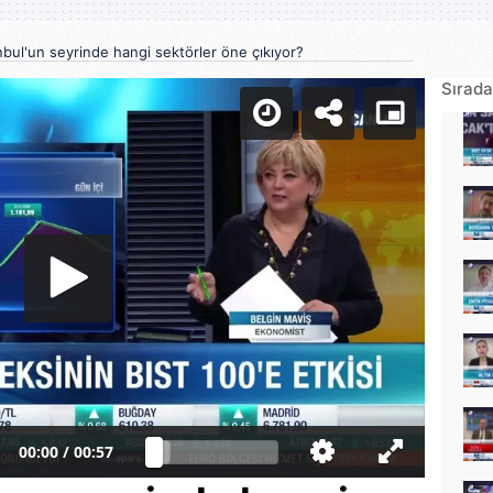
nbul'un seyrinde hangi sektörler öne çıkıyor?
Sırada
00:00
/
00:57