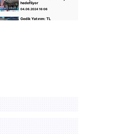
hedefliyor
08:21
04.06.2024 16:06
Gedik Yatırım: TL
varlıkların iyileştiği bir
dönemdeyiz
04:14
30.04.2024 17:01
GCM Yatırım: Banka
hisseleri potansiyelini
koruyor
05:12
30.04.2024 16:56
Altın ve Para Piyasaları
Uzmanı Şirin Sarı: Yükseliş
için faiz indirimi önemli
05:07
30.04.2024 16:51
Rota Portföy Yönetimi:
Türk Eurobondları iyi bir
alternatif
02:22
30.04.2024 16:45
İnfo Yatırım: Ons altın için
2400 seviyesi önemli
01:12
30.04.2024 17:02
TCMB Başkanı Fatih
Karahan: Parasal sıkılığı
koruyacağız
35:30
08.02.2024 11:36