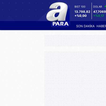
BIST 100
DOLAR
13.798,82
47,706
+%0,00
+%0,17
SON DAKİKA
HABE