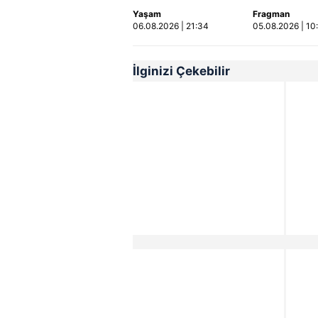
Ölü ve yaralılar var
Fragmanı
Yaşam
Fragman
yayınlandı | 
06.08.2026 | 21:34
05.08.2026 | 10
İlginizi Çekebilir