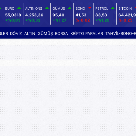
EURO
ALTIN ONS
GÜMÜŞ
BONO
PETROL
BITCOIN
9
55,0318
4.253,36
95,40
41,53
83,53
64.421,
+%0,03
+%0,32
+%1,27
%-0,02
+%1,26
%-0,25
RLER
DÖVİZ
ALTIN
GÜMÜŞ
BORSA
KRİPTO PARALAR
TAHVİL-BONO-