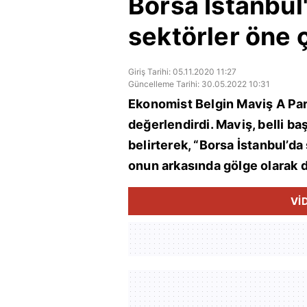
Borsa İstanbul
sektörler öne 
Giriş Tarihi: 05.11.2020 11:27
Güncelleme Tarihi: 30.05.2022 10:31
Ekonomist Belgin Maviş A Para
değerlendirdi. Maviş, belli b
belirterek, “Borsa İstanbul’da
onun arkasında gölge olarak 
Vİ