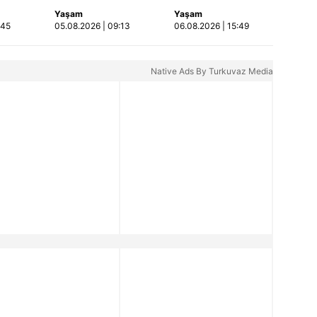
mikseri ile çarpışan
öldürüp evini ve
Yaşam
Yaşam
Video
SUV'da anne ve
aracını ateşe verdi |
:45
05.08.2026 | 09:13
06.08.2026 | 15:49
kızları ağır
Video
yaralandı | Video
Native Ads By Turkuvaz Media