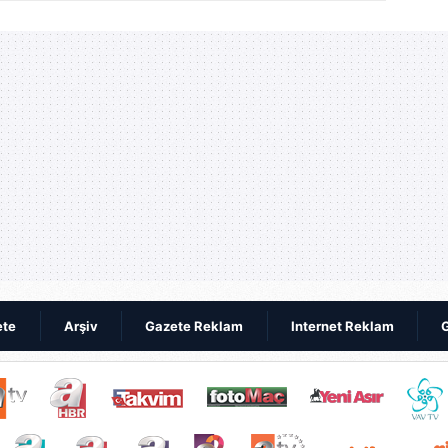
kaybetti | Video
Video
ete
Arşiv
Gazete Reklam
Internet Reklam
G