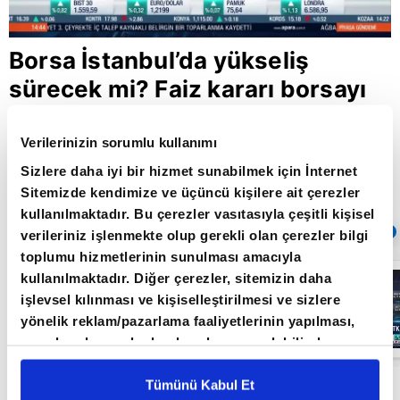
Borsa İstanbul’da yükseliş
sürecek mi? Faiz kararı borsayı
nasıl etkiler?
Verilerinizin sorumlu kullanımı
Sizlere daha iyi bir hizmet sunabilmek için İnternet
Giriş Tarihi: 16.12.2020 16:26
Sitemizde kendimize ve üçüncü kişilere ait çerezler
Güncelleme Tarihi: 30.05.2022 10:31
kullanılmaktadır. Bu çerezler vasıtasıyla çeşitli kişisel
Sıradaki
OTOMATİK OYNAT
verileriniz işlenmekte olup gerekli olan çerezler bilgi
toplumu hizmetlerinin sunulması amacıyla
Borsa
kullanılmaktadır. Diğer çerezler, sitemizin daha
İstanbul'da yeni
işlevsel kılınması ve kişiselleştirilmesi ve sizlere
dönem: BIST
50’de açığa
yönelik reklam/pazarlama faaliyetlerinin yapılması,
satış yasağı
05:06
amaçlarıyla sınırlı olarak açık rızanız dahilinde
kaldırıldı |
Video
kullanılacaktır. Çerezlere ilişkin tercihlerinizi çerez
paneli vasıtasıyla belirleyebilirsiniz. Çerezlere ilişkin
Tümünü Kabul Et
A1 Capital Genel Müdür Yardımcısı Baki Atılal A