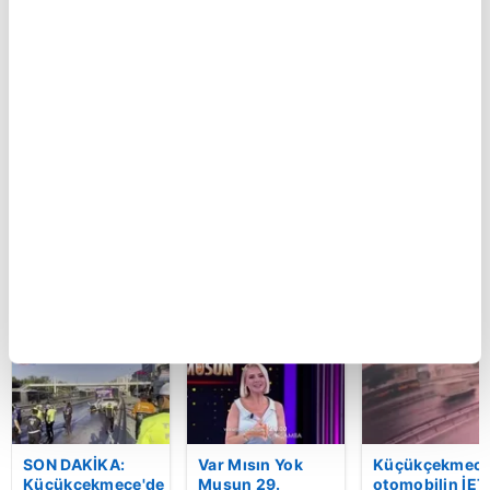
BUGÜN
Kartal’da feci
GOL | Göztepe 2-
Ferdi Tayfur’un
kaza kamerada:
1 Trabzonspor
müzik mirası
Kontrolden çıkan
torununda hay
otomobil
buldu! Sesi ola
araçlara çarpıp
oldu | Video
böyle takla attı |
Video
BU HAFTA
SON DAKİKA:
Var Mısın Yok
Küçükçekmece
Küçükçekmece'de
Musun 29.
otomobilin İET