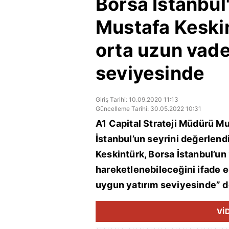
Borsa İstanbul
Mustafa Keskin
orta uzun vade
seviyesinde
Giriş Tarihi: 10.09.2020 11:13
Güncelleme Tarihi: 30.05.2022 10:31
A1 Capital Strateji Müdürü Mu
İstanbul’un seyrini değerlendi
Keskintürk, Borsa İstanbul’un
hareketlenebileceğini ifade e
uygun yatırım seviyesinde” d
Vİ