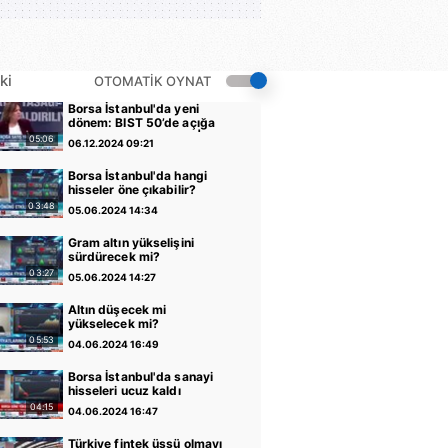
 vade için uygun yatırım seviyesinde
ki
OTOMATİK OYNAT
Borsa İstanbul'da yeni
dönem: BIST 50’de açığa
satış yasağı kaldırıldı |
05:06
06.12.2024 09:21
Video
Borsa İstanbul'da hangi
hisseler öne çıkabilir?
03:48
05.06.2024 14:34
Gram altın yükselişini
sürdürecek mi?
03:27
05.06.2024 14:27
Altın düşecek mi
yükselecek mi?
05:53
04.06.2024 16:49
Borsa İstanbul'da sanayi
hisseleri ucuz kaldı
04:15
04.06.2024 16:47
Türkiye fintek üssü olmayı