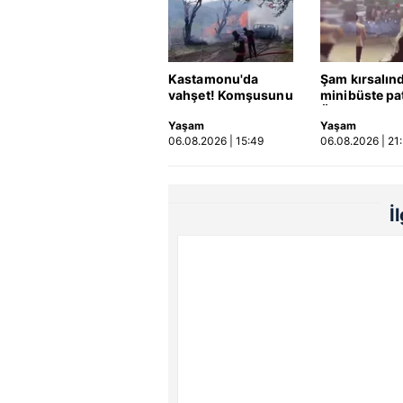
Kastamonu'da
Şam kırsalın
vahşet! Komşusunu
minibüste pa
öldürüp evini ve
Ölü ve yaralıl
Yaşam
Yaşam
aracını ateşe verdi |
06.08.2026 | 15:49
06.08.2026 | 21
Video
İ