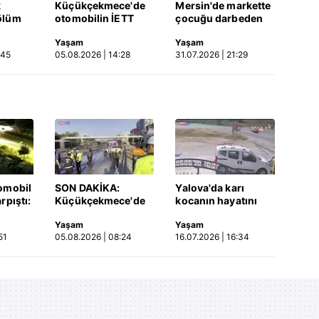
k
Küçükçekmece'de
Mersin'de markette
ölüm
otomobilin İETT
çocuğu darbeden
otobüsüne çarptığı
şüpheli gözaltında
Yaşam
Yaşam
Video
kaza kamerada |
:45
05.08.2026 | 14:28
31.07.2026 | 21:29
Video
omobil
SON DAKİKA:
Yalova'da karı
rpıştı:
Küçükçekmece'de
kocanın hayatını
işi
korkunç kaza!
kaybettiği feci
Yaşam
Yaşam
etti!
Otomobil, İETT
motosiklet kazası
51
05.08.2026 | 08:24
16.07.2026 | 16:34
merada
otobüsüne çarptı: 3
saniye saniye
kişi hayatını
kameraya yansıdı |
kaybetti | Video
Video