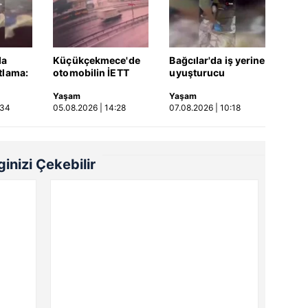
da
Küçükçekmece'de
Bağcılar'da iş yerine
tlama:
otomobilin İETT
uyuşturucu
ar var
otobüsüne çarptığı
operasyonu: 1 kilo
Yaşam
Yaşam
kaza kamerada |
740 gram esrar ele
:34
05.08.2026 | 14:28
07.08.2026 | 10:18
Video
geçirildi | Video
lginizi Çekebilir