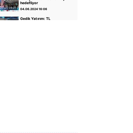
hedefliyor
08:21
04.06.2024 16:06
Gedik Yatırım: TL
varlıkların iyileştiği bir
dönemdeyiz
04:14
30.04.2024 17:01
GCM Yatırım: Banka
hisseleri potansiyelini
koruyor
05:12
30.04.2024 16:56
Altın ve Para Piyasaları
Uzmanı Şirin Sarı: Yükseliş
için faiz indirimi önemli
05:07
30.04.2024 16:51
Rota Portföy Yönetimi:
Türk Eurobondları iyi bir
alternatif
02:22
30.04.2024 16:45
İnfo Yatırım: Ons altın için
2400 seviyesi önemli
01:12
30.04.2024 17:02
TCMB Başkanı Fatih
Karahan: Parasal sıkılığı
koruyacağız
35:30
08.02.2024 11:36