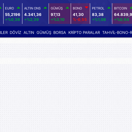
EURO
ALTIN ONS
GÜMÜŞ
BONO
PETROL
BITCOIN
55,2196
4.341,36
97,13
41,30
83,38
64.839,
+%0,38
+%2,39
+%3,10
%-0,55
+%1,08
+%0,64
RLER
DÖVİZ
ALTIN
GÜMÜŞ
BORSA
KRİPTO PARALAR
TAHVİL-BONO-