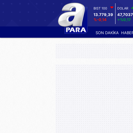
BIST 100
DOLAR
13.779,39
47,7037
%-0,14
+%0,17
SON DAKİKA
HABE