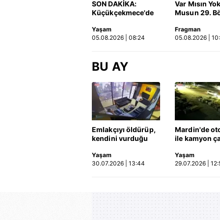
SON DAKİKA:
Var Mısın Yo
Küçükçekmece'de
Musun 29. B
korkunç kaza!
Fragmanı
Yaşam
Fragman
Otomobil, İETT
yayınlandı | 
05.08.2026 | 08:24
05.08.2026 | 10
otobüsüne çarptı: 3
kişi hayatını
kaybetti | Video
BU AY
Emlakçıyı öldürüp,
Mardin'de ot
kendini vurduğu
ile kamyon ça
olayın görüntüsü
2'si çocuk 3 k
Yaşam
Yaşam
ortaya çıktı | Video
hayatını kayb
30.07.2026 | 13:44
29.07.2026 | 12:
Kaza anı ka