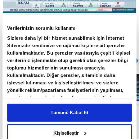
Bezos’tan çılgın bağış kararı
Verilerinizin sorumlu kullanımı
Sizlere daha iyi bir hizmet sunabilmek için İnternet
Sitemizde kendimize ve üçüncü kişilere ait çerezler
Giriş Tarihi: 29.05.2019 17:29
Güncelleme Tarihi: 30.05.2022 10:31
kullanılmaktadır. Bu çerezler vasıtasıyla çeşitli kişisel
verileriniz işlenmekte olup gerekli olan çerezler bilgi
Sıradaki
OTOMATİK OYNAT
toplumu hizmetlerinin sunulması amacıyla
kullanılmaktadır. Diğer çerezler, sitemizin daha
Borsa
İstanbul'da yeni
işlevsel kılınması ve kişiselleştirilmesi ve sizlere
dönem: BIST
yönelik reklam/pazarlama faaliyetlerinin yapılması,
50’de açığa
satış yasağı
amaçlarıyla sınırlı olarak açık rızanız dahilinde
05:06
kaldırıldı |
kullanılacaktır. Çerezlere ilişkin tercihlerinizi çerez
Video
paneli vasıtasıyla belirleyebilirsiniz. Çerezlere ilişkin
Tümünü Kabul Et
detaylı bilgi için Ayarlar butonuna tıklayabilir,
Çerez
Bilgilendirme
Metnimizi ziyaret edebilirsiniz.
Kişiselleştir
6698 sayılı Kişisel Verilerin Korunması Kanunu