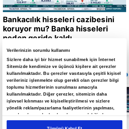
Bankacılık hisseleri cazibesini
koruyor mu? Banka hisseleri
neden geride kaldı
Verilerinizin sorumlu kullanımı
Sizlere daha iyi bir hizmet sunabilmek için İnternet
Giriş Tarihi: 02.07.2020 17:43
Sitemizde kendimize ve üçüncü kişilere ait çerezler
Güncelleme Tarihi: 30.05.2022 10:31
kullanılmaktadır. Bu çerezler vasıtasıyla çeşitli kişisel
Sıradaki
OTOMATİK OYNAT
verileriniz işlenmekte olup gerekli olan çerezler bilgi
toplumu hizmetlerinin sunulması amacıyla
Borsa
kullanılmaktadır. Diğer çerezler, sitemizin daha
İstanbul'da yeni
dönem: BIST
işlevsel kılınması ve kişiselleştirilmesi ve sizlere
50’de açığa
yönelik reklam/pazarlama faaliyetlerinin yapılması,
satış yasağı
05:06
kaldırıldı |
amaçlarıyla sınırlı olarak açık rızanız dahilinde
Video
kullanılacaktır. Çerezlere ilişkin tercihlerinizi çerez
Deniz Yatırım Analisti Sadrettin Bağcı, A Para’da
paneli vasıtasıyla belirleyebilirsiniz. Çerezlere ilişkin
Tümünü Kabul Et