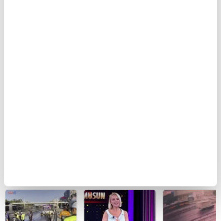
BUGÜN
Ferdi Tayfur’un
Eskişehir'de feci
Seyir
müzik mirası
kazada can veren
halindeyken
torununda hayat
kadının cenazesi
aniden alev al
buldu! Sesi olay
sıkıştığı araçtan
otomobildeki 
oldu | Video
güçlükle çıkarıldı
kişi yaralandı
| Video
BU HAFTA