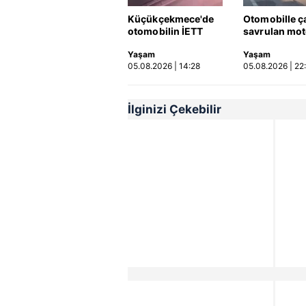
Küçükçekmece'de
Otomobille ç
otomobilin İETT
savrulan mot
otobüsüne çarptığı
başka bir ara
Yaşam
Yaşam
kaza kamerada |
çarptı: 2 yara
05.08.2026 | 14:28
05.08.2026 | 22
Video
İlginizi Çekebilir