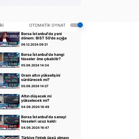
ki
OTOMATİK OYNAT
Borsa İstanbul'da yeni
dönem: BIST 50’de açığa
satış yasağı kaldırıldı |
05:06
06.12.2024 09:21
Video
Borsa İstanbul'da hangi
hisseler öne çıkabilir?
03:48
05.06.2024 14:34
Gram altın yükselişini
sürdürecek mi?
03:27
05.06.2024 14:27
Altın düşecek mi
yükselecek mi?
05:53
04.06.2024 16:49
Borsa İstanbul'da sanayi
hisseleri ucuz kaldı
04:15
04.06.2024 16:47
Türkiye fintek üssü olmayı