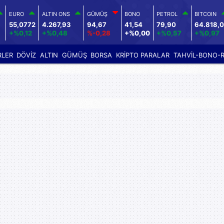
EURO
ALTIN ONS
GÜMÜŞ
BONO
PETROL
BITCOIN
55,0772
4.267,93
94,67
41,54
79,90
64.818,
+%0,12
+%0,48
%-0,28
+%0,00
+%0,57
+%0,97
RLER
DÖVİZ
ALTIN
GÜMÜŞ
BORSA
KRİPTO PARALAR
TAHVİL-BONO-