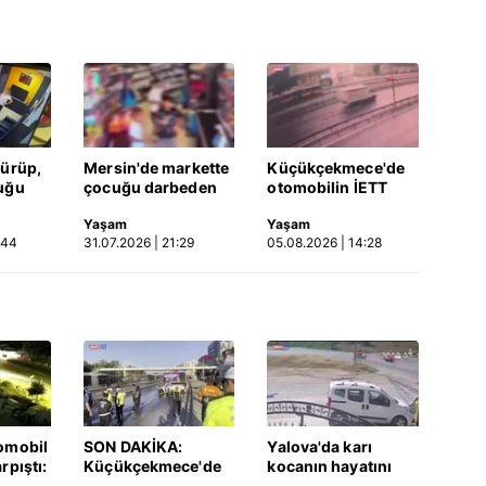
dürüp,
Mersin'de markette
Küçükçekmece'de
uğu
çocuğu darbeden
otomobilin İETT
tüsü
şüpheli gözaltında
otobüsüne çarptığı
Yaşam
Yaşam
 Video
kaza kamerada |
:44
31.07.2026 | 21:29
05.08.2026 | 14:28
Video
omobil
SON DAKİKA:
Yalova'da karı
rpıştı:
Küçükçekmece'de
kocanın hayatını
işi
korkunç kaza!
kaybettiği feci