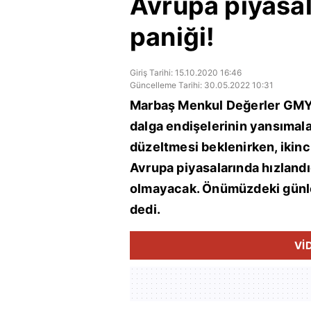
Avrupa piyasa
paniği!
Giriş Tarihi: 15.10.2020 16:46
Güncelleme Tarihi: 30.05.2022 10:31
Marbaş Menkul Değerler GMY S
dalga endişelerinin yansımalar
düzeltmesi beklenirken, ikinci
Avrupa piyasalarında hızlandı
olmayacak. Önümüzdeki günle
dedi.
Vİ