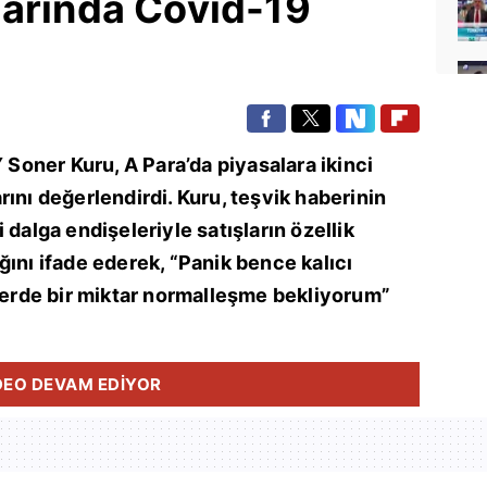
larında Covid-19
oner Kuru, A Para’da piyasalara ikinci
ını değerlendirdi. Kuru, teşvik haberinin
 dalga endişeleriyle satışların özellik
ğını ifade ederek, “Panik bence kalıcı
rde bir miktar normalleşme bekliyorum”
DEO DEVAM EDİYOR