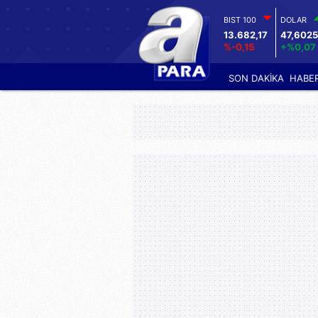
BIST 100
DOLAR
13.682,17
47,6025
%-0,15
+%0,07
SON DAKİKA
HABE