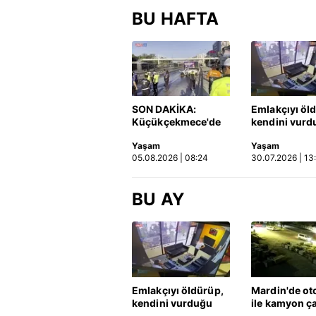
BU HAFTA
SON DAKİKA:
Emlakçıyı öl
Küçükçekmece'de
kendini vurd
korkunç kaza!
olayın görün
Yaşam
Yaşam
Otomobil, İETT
ortaya çıktı |
05.08.2026 | 08:24
30.07.2026 | 13
otobüsüne çarptı: 3
kişi hayatını
kaybetti | Video
BU AY
Emlakçıyı öldürüp,
Mardin'de ot
kendini vurduğu
ile kamyon ça
olayın görüntüsü
2'si çocuk 3 k