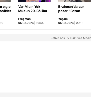
arpışıp
Var Mısın Yok
Erzincan'da can
osiklet
Musun 29. Bölüm
pazarı! Beton
ca
Fragmanı
mikseri ile çarpışan
Fragman
Yaşam
lı
yayınlandı | Video
SUV'da anne ve
:10
05.08.2026 | 10:45
05.08.2026 | 09:13
kızları ağır
yaralandı | Video
Native Ads By Turkuvaz Media