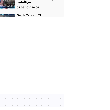
hedefliyor
08:21
04.06.2024 16:06
Gedik Yatırım: TL
varlıkların iyileştiği bir
dönemdeyiz
04:14
30.04.2024 17:01
GCM Yatırım: Banka
hisseleri potansiyelini
koruyor
05:12
30.04.2024 16:56
Altın ve Para Piyasaları
Uzmanı Şirin Sarı: Yükseliş
için faiz indirimi önemli
05:07
30.04.2024 16:51
Rota Portföy Yönetimi:
Türk Eurobondları iyi bir
alternatif
02:22
30.04.2024 16:45
İnfo Yatırım: Ons altın için
2400 seviyesi önemli
01:12
30.04.2024 17:02
TCMB Başkanı Fatih
Karahan: Parasal sıkılığı
koruyacağız
35:30
08.02.2024 11:36