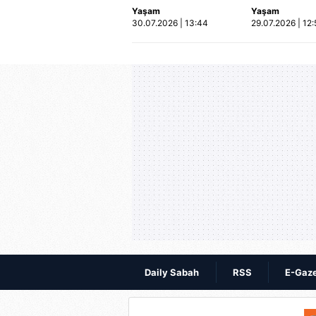
Yaşam
Yaşam
ortaya çıktı | Video
hayatını kayb
30.07.2026 | 13:44
29.07.2026 | 12:
Kaza anı ka
Daily Sabah
RSS
E-Gaz