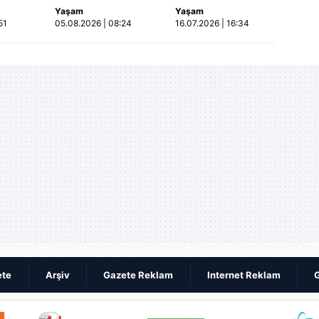
Yaşam
Yaşam
etti!
Otomobil, İETT
motosiklet kazası
51
05.08.2026 | 08:24
16.07.2026 | 16:34
merada
otobüsüne çarptı: 3
saniye saniye
kişi hayatını
kameraya yansıdı |
kaybetti | Video
Video
ete
Arşiv
Gazete Reklam
Internet Reklam
G