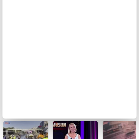
BUGÜN
Kastamonu'da
Şam kırsalında
Küçükçekmece
vahşet!
minibüste
otomobilin İET
Komşusunu
patlama: Ölü ve
otobüsüne
öldürüp evini ve
yaralılar var
çarptığı kaza
aracını ateşe
kamerada | Vi
verdi | Video
BU HAFTA