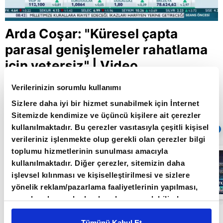
Arda Coşar: "Küresel çapta
parasal genişlemeler rahatlama
için yetersiz" | Video
Verilerinizin sorumlu kullanımı
Sizlere daha iyi bir hizmet sunabilmek için İnternet
Giriş Tarihi: 09.04.2020 17:19
Sitemizde kendimize ve üçüncü kişilere ait çerezler
Güncelleme Tarihi: 30.05.2022 10:31
kullanılmaktadır. Bu çerezler vasıtasıyla çeşitli kişisel
Sıradaki
OTOMATİK OYNAT
verileriniz işlenmekte olup gerekli olan çerezler bilgi
toplumu hizmetlerinin sunulması amacıyla
Borsa
İstanbul'da yeni
kullanılmaktadır. Diğer çerezler, sitemizin daha
dönem: BIST
işlevsel kılınması ve kişiselleştirilmesi ve sizlere
50’de açığa
satış yasağı
yönelik reklam/pazarlama faaliyetlerinin yapılması,
05:06
kaldırıldı |
amaçlarıyla sınırlı olarak açık rızanız dahilinde
Video
kullanılacaktır. Çerezlere ilişkin tercihlerinizi çerez
FED başta olmak üzere merkez bankalarının
paneli vasıtasıyla belirleyebilirsiniz. Çerezlere ilişkin
Tümünü Kabul Et