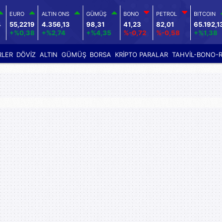
EURO
ALTIN ONS
GÜMÜŞ
BONO
PETROL
BITCOIN
4
55,2219
4.356,13
98,31
41,23
82,01
65.192,1
+%0,38
+%2,74
+%4,35
%-0,72
%-0,58
+%1,38
RLER
DÖVİZ
ALTIN
GÜMÜŞ
BORSA
KRİPTO PARALAR
TAHVİL-BONO-