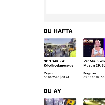
BU HAFTA
SON DAKİKA:
Var Mısın Yo
Küçükçekmece'de
Musun 29. B
korkunç kaza!
Fragmanı
Yaşam
Fragman
Otomobil, İETT
yayınlandı | 
05.08.2026 | 08:24
05.08.2026 | 10
otobüsüne çarptı: 3
kişi hayatını
kaybetti | Video
BU AY