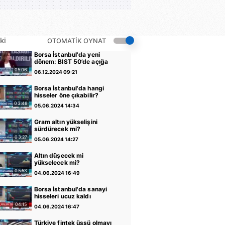
ki
OTOMATİK OYNAT
Borsa İstanbul'da yeni
dönem: BIST 50’de açığa
satış yasağı kaldırıldı |
05:06
06.12.2024 09:21
Video
Borsa İstanbul'da hangi
hisseler öne çıkabilir?
03:48
05.06.2024 14:34
Gram altın yükselişini
sürdürecek mi?
03:27
05.06.2024 14:27
Altın düşecek mi
yükselecek mi?
05:53
04.06.2024 16:49
Borsa İstanbul'da sanayi
hisseleri ucuz kaldı
04:15
04.06.2024 16:47
Türkiye fintek üssü olmayı