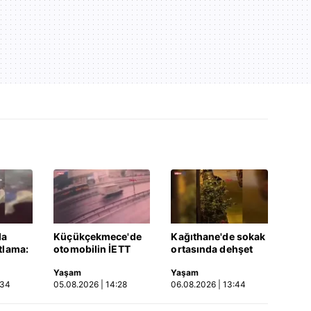
da
Küçükçekmece'de
Kağıthane'de sokak
tlama:
otomobilin İETT
ortasında dehşet
ar var
otobüsüne çarptığı
kamerada: Eski
Yaşam
Yaşam
kaza kamerada |
sevgilisi ile erkek
:34
05.08.2026 | 14:28
06.08.2026 | 13:44
Video
arkadaşını silahla
vurdu! | Video