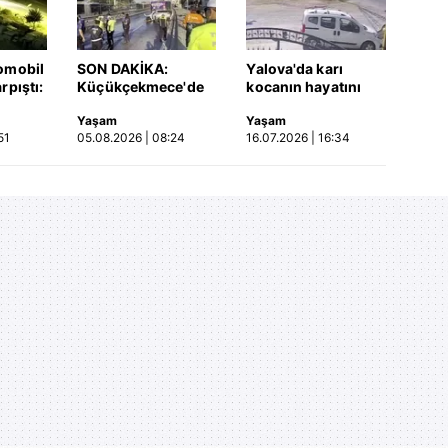
omobil
SON DAKİKA:
Yalova'da karı
rpıştı:
Küçükçekmece'de
kocanın hayatını
işi
korkunç kaza!
kaybettiği feci
Yaşam
Yaşam
etti!
Otomobil, İETT
motosiklet kazası
51
05.08.2026 | 08:24
16.07.2026 | 16:34
merada
otobüsüne çarptı: 3
saniye saniye
kişi hayatını
kameraya yansıdı |
kaybetti | Video
Video