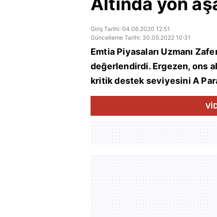
Altında yön aş
Giriş Tarihi: 04.06.2020 12:51
Güncelleme Tarihi: 30.05.2022 10:31
Emtia Piyasaları Uzmanı Zafer 
değerlendirdi. Ergezen, ons a
kritik destek seviyesini A Para
Vİ