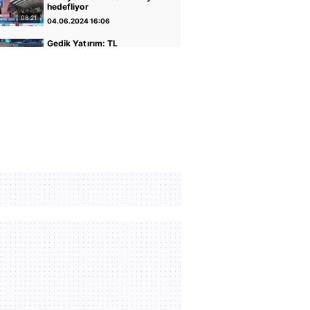
hedefliyor
08:21
04.06.2024 16:06
Gedik Yatırım: TL
varlıkların iyileştiği bir
dönemdeyiz
04:14
30.04.2024 17:01
GCM Yatırım: Banka
hisseleri potansiyelini
koruyor
05:12
30.04.2024 16:56
Altın ve Para Piyasaları
Uzmanı Şirin Sarı: Yükseliş
için faiz indirimi önemli
05:07
30.04.2024 16:51
Rota Portföy Yönetimi:
Türk Eurobondları iyi bir
alternatif
02:22
30.04.2024 16:45
İnfo Yatırım: Ons altın için
2400 seviyesi önemli
01:12
30.04.2024 17:02
TCMB Başkanı Fatih
Karahan: Parasal sıkılığı
koruyacağız
35:30
08.02.2024 11:36