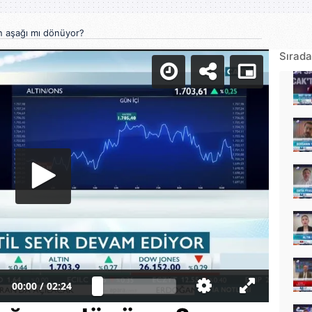
n aşağı mı dönüyor?
Sırada
00:00
/
02:24