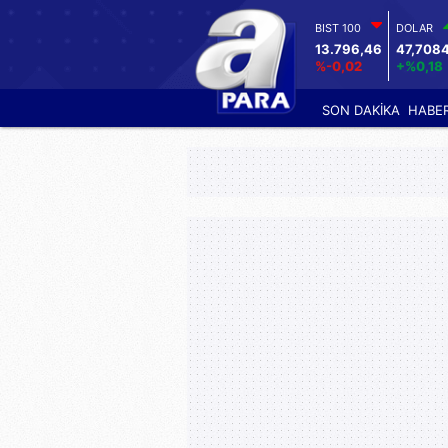
BIST 100
DOLAR
13.796,46
47,708
%-0,02
+%0,18
SON DAKİKA
HABE