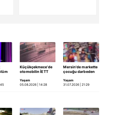
k
Küçükçekmece'de
Mersin'de markette
ölüm
otomobilin İETT
çocuğu darbeden
otobüsüne çarptığı
şüpheli gözaltında
Yaşam
Yaşam
Video
kaza kamerada |
:45
05.08.2026 | 14:28
31.07.2026 | 21:29
Video