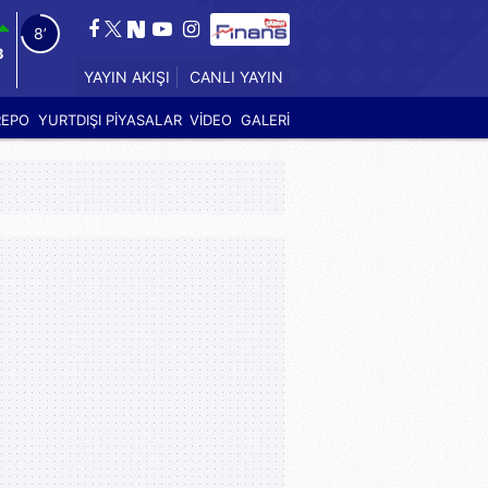
7’
3
CANLI YAYIN
YAYIN AKIŞI
REPO
YURTDIŞI PİYASALAR
VİDEO
GALERİ