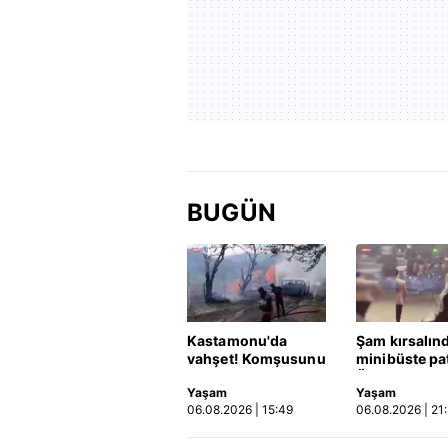
BUGÜN
Kastamonu'da
Şam kırsalın
vahşet! Komşusunu
minibüste pa
öldürüp evini ve
Ölü ve yaralıl
Yaşam
Yaşam
aracını ateşe verdi |
06.08.2026 | 15:49
06.08.2026 | 21
Video