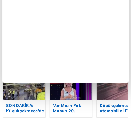
Şam kırsalında
Kastamonu'da
Küçükçekmece
minibüste
vahşet!
otomobilin İET
patlama: Ölü ve
Komşusunu
otobüsüne
yaralılar var
öldürüp evini ve
çarptığı kaza
aracını ateşe
kamerada | Vi
verdi | Video
BU HAFTA
SON DAKİKA:
Var Mısın Yok
Küçükçekmece
Küçükçekmece'de
Musun 29.
otomobilin İET
korkunç kaza!
Bölüm Fragmanı
otobüsüne
Otomobil, İETT
yayınlandı |
çarptığı kaza
otobüsüne
Video
kamerada | Vi