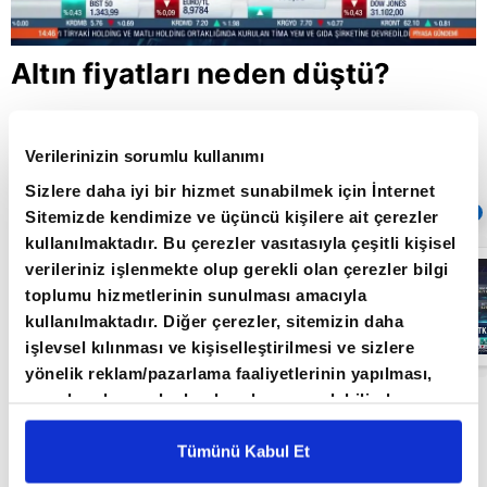
Altın fiyatları neden düştü?
Verilerinizin sorumlu kullanımı
Giriş Tarihi: 04.03.2021 16:41
Güncelleme Tarihi: 30.05.2022 10:31
Sizlere daha iyi bir hizmet sunabilmek için İnternet
Sıradaki
OTOMATİK OYNAT
Sitemizde kendimize ve üçüncü kişilere ait çerezler
kullanılmaktadır. Bu çerezler vasıtasıyla çeşitli kişisel
Borsa
verileriniz işlenmekte olup gerekli olan çerezler bilgi
İstanbul'da yeni
toplumu hizmetlerinin sunulması amacıyla
dönem: BIST
50’de açığa
kullanılmaktadır. Diğer çerezler, sitemizin daha
satış yasağı
05:06
işlevsel kılınması ve kişiselleştirilmesi ve sizlere
kaldırıldı |
Video
yönelik reklam/pazarlama faaliyetlerinin yapılması,
amaçlarıyla sınırlı olarak açık rızanız dahilinde
Yatırım Finansman Strateji ve Yatırım Danışmanı
kullanılacaktır. Çerezlere ilişkin tercihlerinizi çerez
Vahap Taştan, A Para'da ons altın fiyatları
paneli vasıtasıyla belirleyebilirsiniz. Çerezlere ilişkin
Tümünü Kabul Et
üzerine değerlendirmelerde bulundu. Taştan,
detaylı bilgi için Ayarlar butonuna tıklayabilir,
Çerez