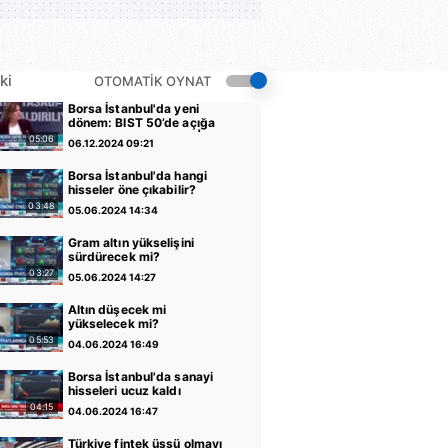
ki
OTOMATİK OYNAT
Borsa İstanbul'da yeni
dönem: BIST 50’de açığa
satış yasağı kaldırıldı |
05:06
06.12.2024 09:21
Video
Borsa İstanbul'da hangi
hisseler öne çıkabilir?
03:48
05.06.2024 14:34
Gram altın yükselişini
sürdürecek mi?
03:27
05.06.2024 14:27
Altın düşecek mi
yükselecek mi?
05:53
04.06.2024 16:49
Borsa İstanbul'da sanayi
hisseleri ucuz kaldı
04:15
04.06.2024 16:47
Türkiye fintek üssü olmayı