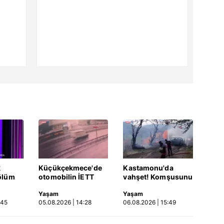
k
Küçükçekmece'de
Kastamonu'da
ölüm
otomobilin İETT
vahşet! Komşusunu
otobüsüne çarptığı
öldürüp evini ve
Yaşam
Yaşam
Video
kaza kamerada |
aracını ateşe verdi |
:45
05.08.2026 | 14:28
06.08.2026 | 15:49
Video
Video