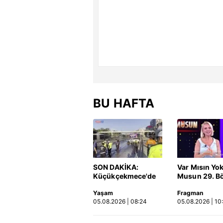
BU HAFTA
SON DAKİKA:
Var Mısın Yo
Küçükçekmece'de
Musun 29. B
korkunç kaza!
Fragmanı
Yaşam
Fragman
Otomobil, İETT
yayınlandı | 
05.08.2026 | 08:24
05.08.2026 | 10
otobüsüne çarptı: 3
kişi hayatını
kaybetti | Video