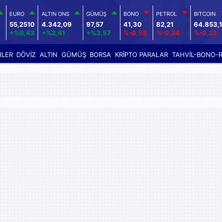
EURO
ALTIN ONS
GÜMÜŞ
BONO
PETROL
BITCOIN
55,2510
4.342,09
97,57
41,30
82,21
64.853,
+%0,43
+%2,41
+%3,57
%-0,55
%-0,34
%-0,23
RLER
DÖVİZ
ALTIN
GÜMÜŞ
BORSA
KRİPTO PARALAR
TAHVİL-BONO-