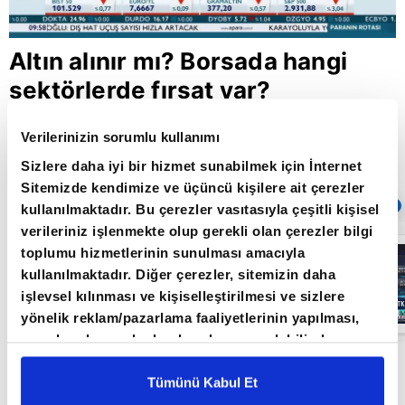
Altın alınır mı? Borsada hangi
sektörlerde fırsat var?
Verilerinizin sorumlu kullanımı
Giriş Tarihi: 15.06.2020 13:09
Sizlere daha iyi bir hizmet sunabilmek için İnternet
Güncelleme Tarihi: 30.05.2022 10:31
Sitemizde kendimize ve üçüncü kişilere ait çerezler
Sıradaki
OTOMATİK OYNAT
kullanılmaktadır. Bu çerezler vasıtasıyla çeşitli kişisel
verileriniz işlenmekte olup gerekli olan çerezler bilgi
Borsa
toplumu hizmetlerinin sunulması amacıyla
İstanbul'da yeni
kullanılmaktadır. Diğer çerezler, sitemizin daha
dönem: BIST
50’de açığa
işlevsel kılınması ve kişiselleştirilmesi ve sizlere
satış yasağı
05:06
yönelik reklam/pazarlama faaliyetlerinin yapılması,
kaldırıldı |
Video
amaçlarıyla sınırlı olarak açık rızanız dahilinde
kullanılacaktır. Çerezlere ilişkin tercihlerinizi çerez
A Para’da yayına katılan Finansal Danışman
paneli vasıtasıyla belirleyebilirsiniz. Çerezlere ilişkin
Tümünü Kabul Et
Egemen Kaya piyasaların seyrine hakkında
detaylı bilgi için Ayarlar butonuna tıklayabilir,
Çerez