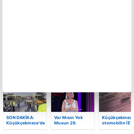
Ferdi Tayfur’un
Kartal’da feci
GOL | Göztepe
müzik mirası
kaza kamerada:
1 Trabzonspor
torununda hayat
Kontrolden çıkan
buldu! Sesi olay
otomobil
oldu | Video
araçlara çarpıp
böyle takla attı |
Video
BU HAFTA
SON DAKİKA:
Var Mısın Yok
Küçükçekmece
Küçükçekmece'de
Musun 29.
otomobilin İET
korkunç kaza!
Bölüm Fragmanı
otobüsüne
Otomobil, İETT
yayınlandı |
çarptığı kaza