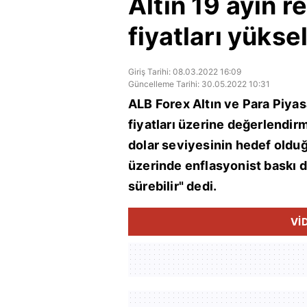
Altın 19 ayın r
fiyatları yükse
Giriş Tarihi: 08.03.2022 16:09
Güncelleme Tarihi: 30.05.2022 10:31
ALB Forex Altın ve Para Piyasa
fiyatları üzerine değerlendir
dolar seviyesinin hedef oldu
üzerinde enflasyonist baskı de
sürebilir" dedi.
Vİ