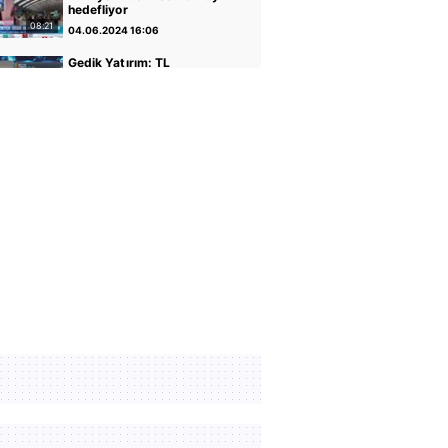
hedefliyor
08:21
04.06.2024 16:06
Gedik Yatırım: TL
varlıkların iyileştiği bir
dönemdeyiz
04:14
30.04.2024 17:01
GCM Yatırım: Banka
hisseleri potansiyelini
koruyor
05:12
30.04.2024 16:56
Altın ve Para Piyasaları
Uzmanı Şirin Sarı: Yükseliş
için faiz indirimi önemli
05:07
30.04.2024 16:51
Rota Portföy Yönetimi:
Türk Eurobondları iyi bir
alternatif
02:22
30.04.2024 16:45
İnfo Yatırım: Ons altın için
2400 seviyesi önemli
01:12
30.04.2024 17:02
TCMB Başkanı Fatih
Karahan: Parasal sıkılığı
koruyacağız
35:30
08.02.2024 11:36