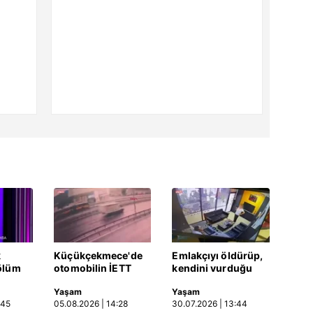
k
Küçükçekmece'de
Emlakçıyı öldürüp,
ölüm
otomobilin İETT
kendini vurduğu
otobüsüne çarptığı
olayın görüntüsü
Yaşam
Yaşam
Video
kaza kamerada |
ortaya çıktı | Video
:45
05.08.2026 | 14:28
30.07.2026 | 13:44
Video