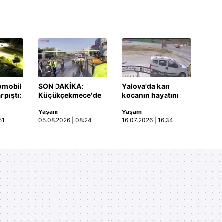
omobil
SON DAKİKA:
Yalova'da karı
rpıştı:
Küçükçekmece'de
kocanın hayatını
işi
korkunç kaza!
kaybettiği feci
Yaşam
Yaşam
etti!
Otomobil, İETT
motosiklet kazası
51
05.08.2026 | 08:24
16.07.2026 | 16:34
merada
otobüsüne çarptı: 3
saniye saniye
kişi hayatını
kameraya yansıdı |
kaybetti | Video
Video