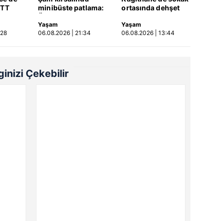
ETT
minibüste patlama:
ortasında dehşet
rptığı
Ölü ve yaralılar var
kamerada: Eski
Yaşam
Yaşam
a |
sevgilisi ile erkek
:28
06.08.2026 | 21:34
06.08.2026 | 13:44
arkadaşını silahla
vurdu! | Video
lginizi Çekebilir