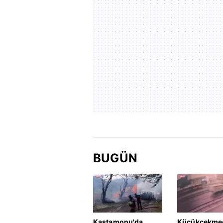
BUGÜN
Kastamonu'da
Küçükçekme