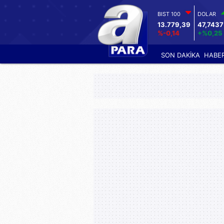
BIST 100
DOLAR
13.779,39
47,7437
%-0,14
+%0,25
SON DAKİKA
HABE