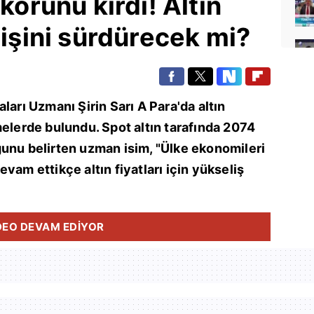
ekorunu kırdı! Altın
lişini sürdürecek mi?
ları Uzmanı Şirin Sarı A Para'da altın
melerde bulundu. Spot altın tarafında 2074
ğunu belirten uzman isim, "Ülke ekonomileri
vam ettikçe altın fiyatları için yükseliş
DEO DEVAM EDİYOR