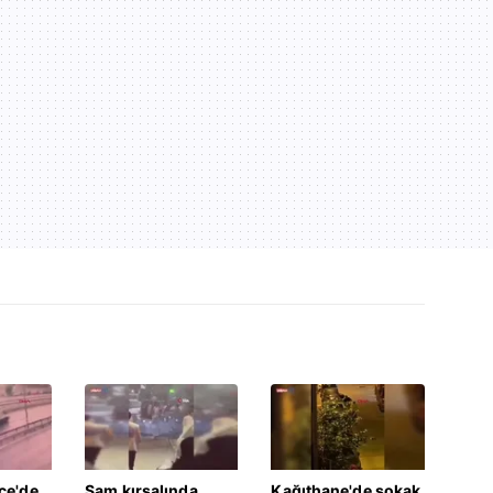
ce'de
Şam kırsalında
Kağıthane'de sokak