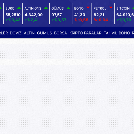
EURO
ALTIN ONS
GÜMÜŞ
BONO
PETROL
BITCOIN
55,2510
4.342,09
97,57
41,30
82,21
64.910,
+%0,43
+%2,41
+%3,57
%-0,55
%-0,34
+%0,76
RLER
DÖVİZ
ALTIN
GÜMÜŞ
BORSA
KRİPTO PARALAR
TAHVİL-BONO-