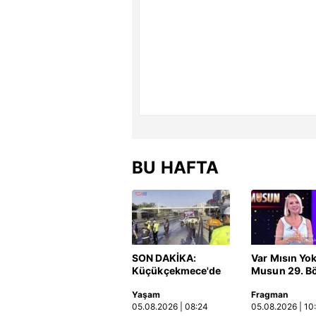
BU HAFTA
SON DAKİKA:
Var Mısın Yo
Küçükçekmece'de
Musun 29. B
korkunç kaza!
Fragmanı
Yaşam
Fragman
Otomobil, İETT
yayınlandı | 
05.08.2026 | 08:24
05.08.2026 | 10
otobüsüne çarptı: 3