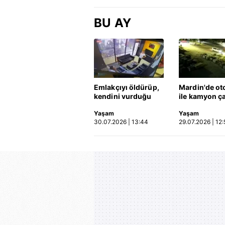
kişi hayatını
kaybetti | Video
BU AY
Emlakçıyı öldürüp,
Mardin'de ot
kendini vurduğu
ile kamyon ça
olayın görüntüsü
2'si çocuk 3 k
Yaşam
Yaşam
ortaya çıktı | Video
hayatını kayb
30.07.2026 | 13:44
29.07.2026 | 12:
Kaza anı ka