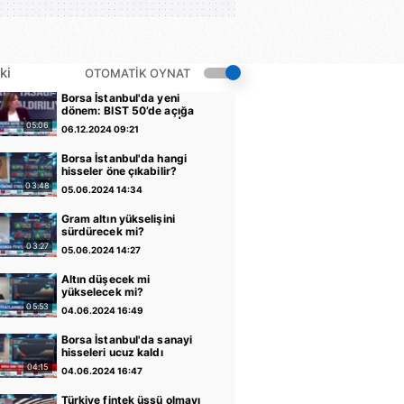
ki
OTOMATİK OYNAT
Borsa İstanbul'da yeni
dönem: BIST 50’de açığa
satış yasağı kaldırıldı |
05:06
06.12.2024 09:21
Video
Borsa İstanbul'da hangi
hisseler öne çıkabilir?
03:48
05.06.2024 14:34
Gram altın yükselişini
sürdürecek mi?
03:27
05.06.2024 14:27
Altın düşecek mi
yükselecek mi?
05:53
04.06.2024 16:49
Borsa İstanbul'da sanayi
hisseleri ucuz kaldı
04:15
04.06.2024 16:47
Türkiye fintek üssü olmayı