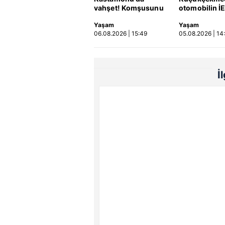
vahşet! Komşusunu
otomobilin İ
öldürüp evini ve
otobüsüne ça
Yaşam
Yaşam
aracını ateşe verdi |
kaza kamerad
06.08.2026 | 15:49
05.08.2026 | 14
Video
Video
İ