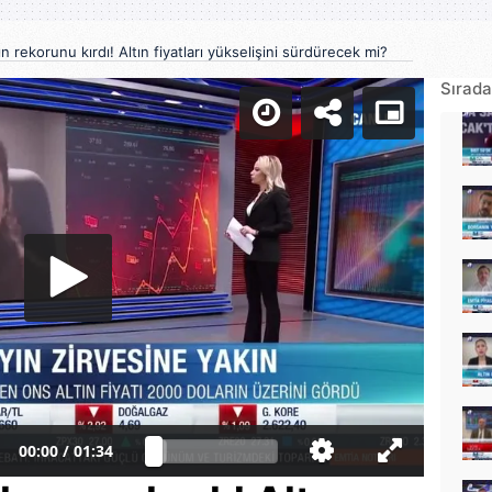
ın rekorunu kırdı! Altın fiyatları yükselişini sürdürecek mi?
Sırada
00:00
/
01:34