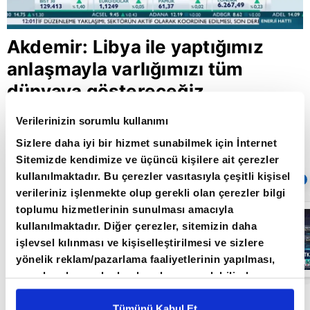
Akdemir: Libya ile yaptığımız
anlaşmayla varlığımızı tüm
dünyaya göstereceğiz
Verilerinizin sorumlu kullanımı
Sizlere daha iyi bir hizmet sunabilmek için İnternet
Giriş Tarihi: 18.06.2020 16:33
Sitemizde kendimize ve üçüncü kişilere ait çerezler
Güncelleme Tarihi: 30.05.2022 10:31
kullanılmaktadır. Bu çerezler vasıtasıyla çeşitli kişisel
Sıradaki
OTOMATİK OYNAT
verileriniz işlenmekte olup gerekli olan çerezler bilgi
toplumu hizmetlerinin sunulması amacıyla
Borsa
kullanılmaktadır. Diğer çerezler, sitemizin daha
İstanbul'da yeni
dönem: BIST
işlevsel kılınması ve kişiselleştirilmesi ve sizlere
50’de açığa
yönelik reklam/pazarlama faaliyetlerinin yapılması,
satış yasağı
05:06
kaldırıldı |
amaçlarıyla sınırlı olarak açık rızanız dahilinde
Video
kullanılacaktır. Çerezlere ilişkin tercihlerinizi çerez
A Para yayınına katılan Bahçeşehir Üniversitesi
paneli vasıtasıyla belirleyebilirsiniz. Çerezlere ilişkin
Tümünü Kabul Et