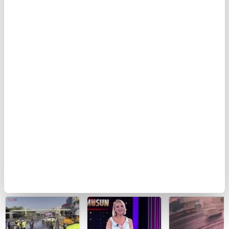
BUGÜN
Seyir
Ankara'da seyir
Eskişehir'de fe
halindeyken
halindeki
kazada can ve
aniden alev alan
otomobil alev
kadının cenaze
otomobildeki 4
aldı
sıkıştığı araçt
kişi yaralandı
güçlükle çıkarı
| Video
BU HAFTA