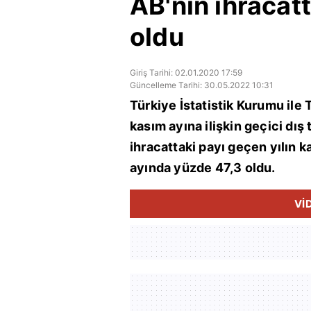
AB'nin ihracat
oldu
Giriş Tarihi: 02.01.2020 17:59
Güncelleme Tarihi: 30.05.2022 10:31
Türkiye İstatistik Kurumu ile T
kasım ayına ilişkin geçici dış 
ihracattaki payı geçen yılın k
ayında yüzde 47,3 oldu.
Vİ