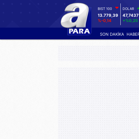
BIST 100
DOLAR
13.779,39
47,7437
%-0,14
+%0,25
SON DAKİKA
HABE