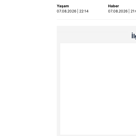
otomobildeki 4 kişi
alev aldı
Yaşam
Haber
yaralandı
07.08.2026 | 22:14
07.08.2026 | 21
İ