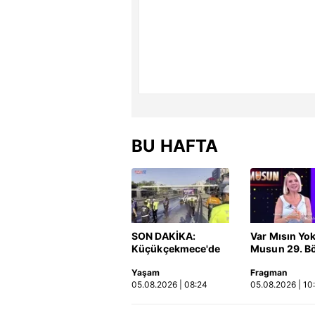
BU HAFTA
SON DAKİKA:
Var Mısın Yo
Küçükçekmece'de
Musun 29. B
korkunç kaza!
Fragmanı
Yaşam
Fragman
Otomobil, İETT
yayınlandı | 
05.08.2026 | 08:24
05.08.2026 | 10
otobüsüne çarptı: 3
kişi hayatını
kaybetti | Video