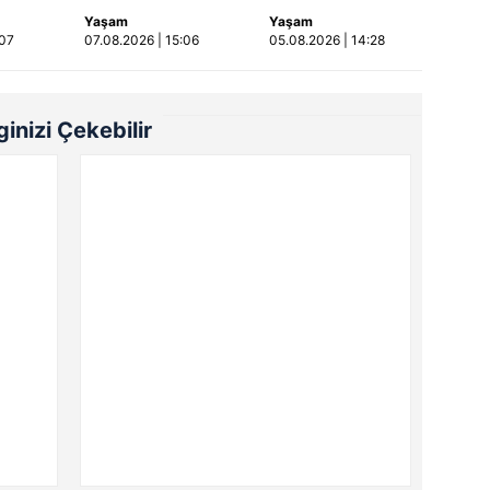
kadının cenazesi
otobüsüne çarptığı
Yaşam
Yaşam
sıkıştığı araçtan
kaza kamerada |
:07
07.08.2026 | 15:06
05.08.2026 | 14:28
güçlükle çıkarıldı |
Video
Video
lginizi Çekebilir