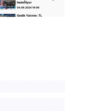
hedefliyor
08:21
04.06.2024 16:06
Gedik Yatırım: TL
varlıkların iyileştiği bir
dönemdeyiz
04:14
30.04.2024 17:01
GCM Yatırım: Banka
hisseleri potansiyelini
koruyor
05:12
30.04.2024 16:56
Altın ve Para Piyasaları
Uzmanı Şirin Sarı: Yükseliş
için faiz indirimi önemli
05:07
30.04.2024 16:51
Rota Portföy Yönetimi:
Türk Eurobondları iyi bir
alternatif
02:22
30.04.2024 16:45
İnfo Yatırım: Ons altın için
2400 seviyesi önemli
01:12
30.04.2024 17:02
TCMB Başkanı Fatih
Karahan: Parasal sıkılığı
koruyacağız
35:30
08.02.2024 11:36