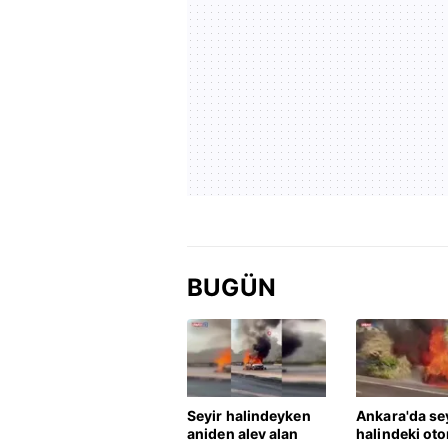
BUGÜN
Seyir halindeyken
Ankara'da se
aniden alev alan
halindeki ot