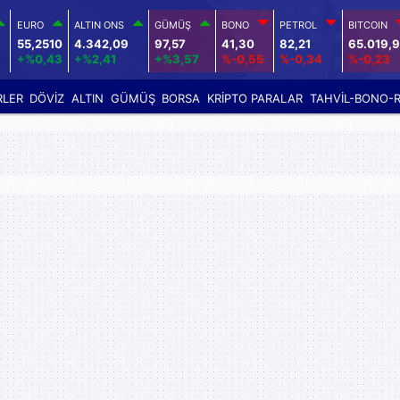
EURO
ALTIN ONS
GÜMÜŞ
BONO
PETROL
BITCOIN
55,2510
4.342,09
97,57
41,30
82,21
65.019,
+%0,43
+%2,41
+%3,57
%-0,55
%-0,34
%-0,23
RLER
DÖVİZ
ALTIN
GÜMÜŞ
BORSA
KRİPTO PARALAR
TAHVİL-BONO-