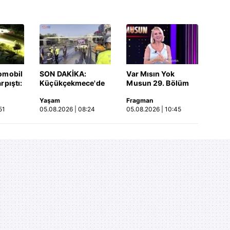
omobil
SON DAKİKA:
Var Mısın Yok
rpıştı:
Küçükçekmece'de
Musun 29. Bölüm
işi
korkunç kaza!
Fragmanı
Yaşam
Fragman
etti!
Otomobil, İETT
yayınlandı | Video
51
05.08.2026 | 08:24
05.08.2026 | 10:45
merada
otobüsüne çarptı: 3
kişi hayatını
kaybetti | Video