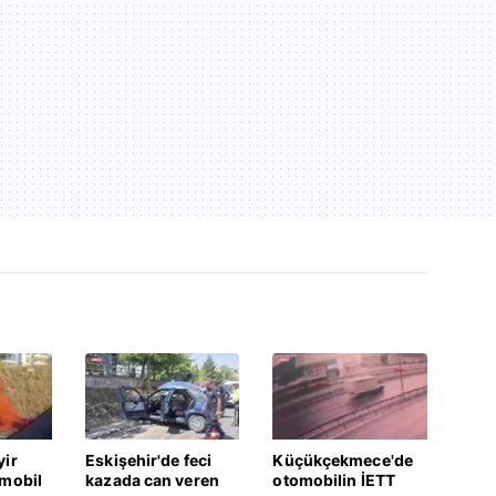
yir
Eskişehir'de feci
Küçükçekmece'de
omobil
kazada can veren
otomobilin İETT