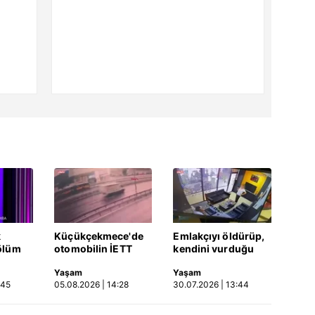
k
Küçükçekmece'de
Emlakçıyı öldürüp,
ölüm
otomobilin İETT
kendini vurduğu
otobüsüne çarptığı
olayın görüntüsü
Yaşam
Yaşam
Video
kaza kamerada |
ortaya çıktı | Video
:45
05.08.2026 | 14:28
30.07.2026 | 13:44
Video