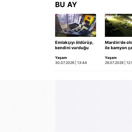
BU AY
Emlakçıyı öldürüp,
Mardin'de ot
kendini vurduğu
ile kamyon ça
olayın görüntüsü
2'si çocuk 3 k
Yaşam
Yaşam
ortaya çıktı | Video
hayatını kayb
30.07.2026 | 13:44
29.07.2026 | 12:
Kaza anı ka