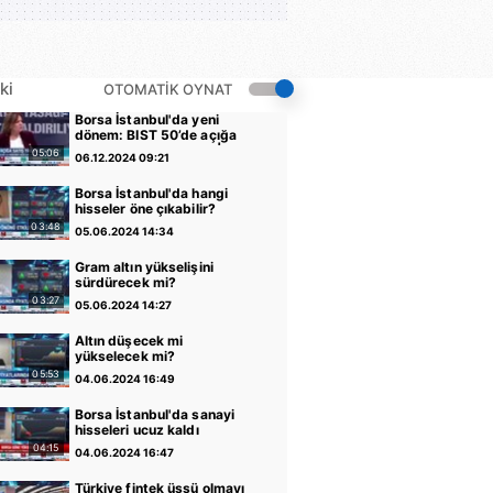
ki
OTOMATİK OYNAT
Borsa İstanbul'da yeni
dönem: BIST 50’de açığa
satış yasağı kaldırıldı |
05:06
06.12.2024 09:21
Video
Borsa İstanbul'da hangi
hisseler öne çıkabilir?
03:48
05.06.2024 14:34
Gram altın yükselişini
sürdürecek mi?
03:27
05.06.2024 14:27
Altın düşecek mi
yükselecek mi?
05:53
04.06.2024 16:49
Borsa İstanbul'da sanayi
hisseleri ucuz kaldı
04:15
04.06.2024 16:47
Türkiye fintek üssü olmayı