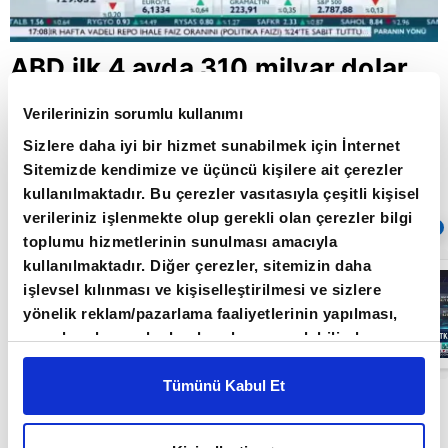
ABD ilk 4 ayda 310 milyar dolar
açık verdi
Verilerinizin sorumlu kullanımı
Sizlere daha iyi bir hizmet sunabilmek için İnternet
Sitemizde kendimize ve üçüncü kişilere ait çerezler
Giriş Tarihi: 07.03.2019 09:31
kullanılmaktadır. Bu çerezler vasıtasıyla çeşitli kişisel
Güncelleme Tarihi: 30.05.2022 10:31
verileriniz işlenmekte olup gerekli olan çerezler bilgi
Sıradaki
OTOMATİK OYNAT
toplumu hizmetlerinin sunulması amacıyla
kullanılmaktadır. Diğer çerezler, sitemizin daha
Borsa
işlevsel kılınması ve kişiselleştirilmesi ve sizlere
İstanbul'da yeni
dönem: BIST
yönelik reklam/pazarlama faaliyetlerinin yapılması,
50’de açığa
amaçlarıyla sınırlı olarak açık rızanız dahilinde
satış yasağı
05:06
kaldırıldı |
kullanılacaktır. Çerezlere ilişkin tercihlerinizi çerez
Video
paneli vasıtasıyla belirleyebilirsiniz. Çerezlere ilişkin
Tümünü Kabul Et
ABD'de dış ticaret açığı 2018'de 621 milyar
detaylı bilgi için Ayarlar butonuna tıklayabilir,
Çerez
dolarla 2008'den beri en yüksek seviyeye çıktı
Bilgilendirme
Metnimizi ziyaret edebilirsiniz.