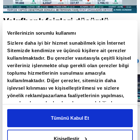
Vakıfbank faizleri düşürdü
Verilerinizin sorumlu kullanımı
Sizlere daha iyi bir hizmet sunabilmek için İnternet
Giriş Tarihi: 22.02.2019 10:23
Sitemizde kendimize ve üçüncü kişilere ait çerezler
Güncelleme Tarihi: 30.05.2022 10:31
kullanılmaktadır. Bu çerezler vasıtasıyla çeşitli kişisel
Sıradaki
OTOMATİK OYNAT
verileriniz işlenmekte olup gerekli olan çerezler bilgi
toplumu hizmetlerinin sunulması amacıyla
Borsa
kullanılmaktadır. Diğer çerezler, sitemizin daha
İstanbul'da yeni
dönem: BIST
işlevsel kılınması ve kişiselleştirilmesi ve sizlere
50’de açığa
yönelik reklam/pazarlama faaliyetlerinin yapılması,
satış yasağı
05:06
kaldırıldı |
amaçlarıyla sınırlı olarak açık rızanız dahilinde
Video
kullanılacaktır. Çerezlere ilişkin tercihlerinizi çerez
Vakıfbank, konut, taşıt ve bireysel ihtiyaç kredi
paneli vasıtasıyla belirleyebilirsiniz. Çerezlere ilişkin
Tümünü Kabul Et
faiz oranlarında indirime gittiğini duyurdu.
detaylı bilgi için Ayarlar butonuna tıklayabilir,
Çerez
Bilgilendirme
Metnimizi ziyaret edebilirsiniz.
Kişiselleştir